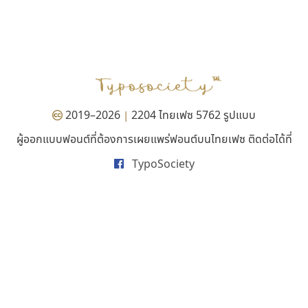
คัดสรร ดีมาก
ซู๊ดดู๊ซ
Cadson Demak
zooddooz
สรรเสริญ เหรียญทอง
2019–2026
2204 ไทยเฟซ 5762 รูปแบบ
|
ผู้ออกแบบฟอนต์ที่ต้องการเผยแพร่ฟอนต์บนไทยเฟซ ติดต่อได้ที่
TypoSociety
ธีชา สตูดิโอ 23
จิปาไทป์
Tcha Studio 23
Jipatype
ธีร์ชญาน์ นามขาน
อานุภาพ ใจชำนาญ