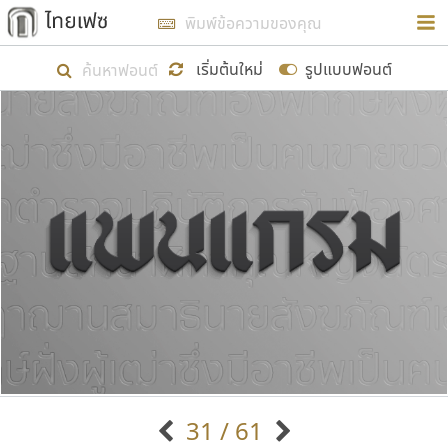
การในรูปแบบใหม่เพื่อใช้เป็นแนวทางในการศึกษารูป
ร่างหน้าตาของฟอนต์ไทยสำหรับการเรียนรู้เพื่อเริ่ม
เริ่มต้นใหม่
รูปแบบฟอนต์
สร้างฟอนต์ของตัวเอง ในเดือนมีนาคม พ.ศ. ๒๕๖๒ จึง
ได้เริ่ม ไทยเฟซ นี้ขึ้นมา
แสดงฟอนต์ทั้งหมด
เป้าหมายที่ยังคงดำเนินไปอยู่ คือการเพิ่มฟอนต์ไทย
เข้าไปให้ได้อย่างน้อยเดือนละ ๓๐ ฟอนต์ นั่นหมายถึง
ปลายปี พ.ศ. ๒๕๖๒ จะมีฟอนต์ไม่ต่ำกว่า ๔๐๐ ฟอนต์ใน
ระบบ หวังว่า นอกจากจะเป็นประโยชน์ต่อตนเองแล้ว
จะมีประโยชน์กับผู้อื่นได้บ้าง ไม่มากก็น้อย
ขอขอบคุณ
31 / 61
ตัวอักษรมีหัวขมวด
แบบตัวอักษรหัวบัว