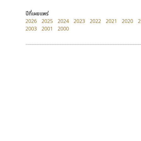
Pocket Fonts
FontUni
สังศิต ไสววรรณ
ปีที่เผยแพร่
2026
2025
2024
2023
2022
2021
2020
2
2003
2001
2000
9 Fonts
F
A
Fontcraft
Apple
FontUni
ATK
G
AtNoon
Google Fonts
ธีชา สตูดิโอ 23
บีทูไซน์
B
H
Tcha Studio 23
B2 SIGN
B2 SIGN
I
ธีร์ชญาน์ นามขาน
กิตติศักดิ์ ศิริกมลเสถียร
BLK
Iannnnn
Book
J
BTN
Jipatype
C
JS