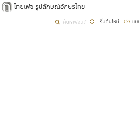
เริ่ม ไทยเฟซ นี้ขึ้นมา
เริ่มต้นใหม่
แบ
เป้าหมายที่ยังคงดำเนินไปอยู่ คือกา
ไม่ต่ำกว่า ๔๐๐ ฟอนต์ในระบบ หวังว่า 
ผู้อ
คุณแ