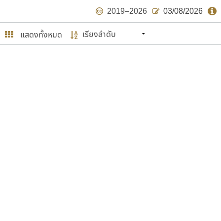
2019–2026
03/08/2026
แสดงทั้งหมด
นหมายถึง ปลายปี พ.ศ. ๒๕๖๒ จะมีฟอนต์
ด้บ้าง ไม่มากก็น้อย
ษรไทย
์.คอม