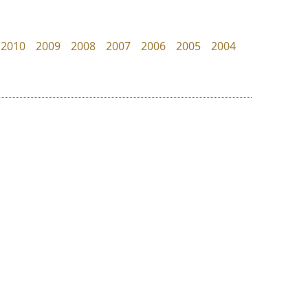
Torsilp
Google
ภาณุพันธุ์ ตะลันกูล
2010
2009
2008
2007
2006
2005
2004
ย
ร
ฤ
ฌ
ล
ว
ทีเอส ฟอนต์
คราฟตี้ฟอนต์
ศ
TS Font
Crafty Font
ณ
ส
ธงชัย ศรีเมือง
จิลดา ฤทธิ์คำรพ
ห
อ
ฮ
๒