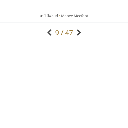
มานี มีฟอนต์
•
Manee Meefont
9 / 47
แบบตัวอักษรจีน
แบบตัวอักษรหัวบัว
แบบตัวอักษรซ้อนเงา
แบบตัวอักษรหัวบอด
G
H
I
J
K
L
M
N
O
P
Q
R
แบบตัวอักษรย้อนยุค
แบบตัวอักษรเกาหลี
ถ
แบบตัวอักษรล้านนา
ท
ธ
น
บ
ป
แบบตัวอักษรเส้นขอบ
ผ
พ
ฟ
ภ
ม
แบบตัวอักษรลาว
แบบตัวอักษรแฟนซี
แบบตัวอักษรสคริปท์
แบบตัวอักษรโบราณ
ปาณิสรา แอน
ดีอาร์ ดีไซน์