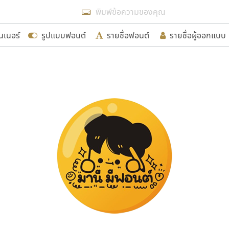
แสดงฟอนต์ทั้งหมด
นเนอร์
รูปแบบฟอนต์
รายชื่อฟอนต์
รายชื่อผู้ออกแบบ
รเพิ่มฟอนต์ไทยเข้าไปให้ได้อย่างน้อยเดือนละ ๓๐ ฟอนต์ นั่
นอกจากจะเป็นประโยชน์ต่อตนเองแล้ว จะมีประโยชน์กับผู้อื่นไ
ขอขอบคุณ
อกแบบฟอนต์ไทยทุกท่านที่สร้างสรรค์ผลงานเพื่อสืบสานอัก
อน ปรัชญา สิงห์โต ที่อนุญาตให้เผยแพร่ข้อมูลจาก ฟอนต