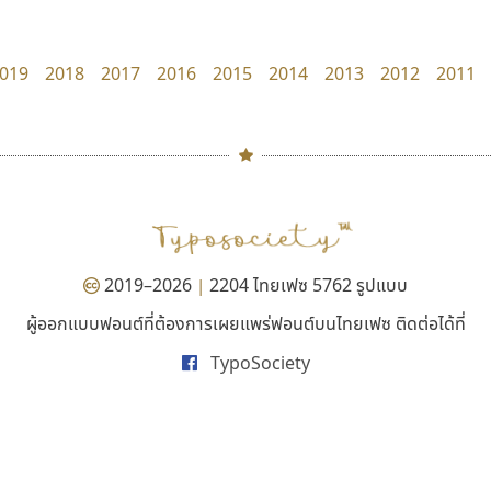
PanisaraAnn Font
DR Design
ปาณิสรา ฉัตรเดชาชัย
ดำรง เติมทอง
019
2018
2017
2016
2015
2014
2013
2012
2011
#
TH
ฉ
Naipol
TLWG
ช
O
Torsilp
ซ
2019–2026
2204 ไทยเฟซ 5762 รูปแบบ
|
P
TS
PANI
Type Buthon
ฐ
ผู้ออกแบบฟอนต์ที่ต้องการเผยแพร่ฟอนต์บนไทยเฟซ ติดต่อได้ที่
ซู๊ดดู๊ซ
คัดสรร ดีมาก
PK
Typomancer
ฑ
TypoSociety
zooddooz
Cadson Demak
PS
U
สรรเสริญ เหรียญทอง
Q
UID
ด
R
UNK
ต
S
UPC
ถ
Sarun’s
V
ท