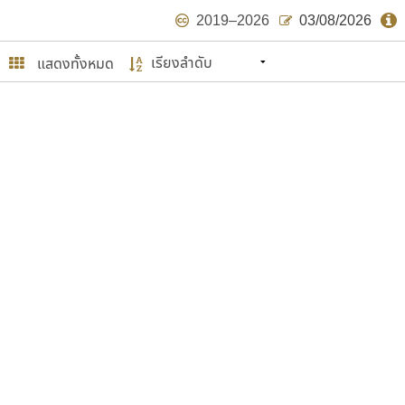
2019–2026
03/08/2026
แสดงทั้งหมด
นหมายถึง ปลายปี พ.ศ. ๒๕๖๒ จะมีฟอนต์
ด้บ้าง ไม่มากก็น้อย
ษรไทย
์.คอม