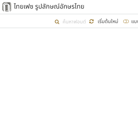
เริ่ม ไทยเฟซ นี้ขึ้นมา
เริ่มต้นใหม่
แบ
เป้าหมายที่ยังคงดำเนินไปอยู่ คือกา
ไม่ต่ำกว่า ๔๐๐ ฟอนต์ในระบบ หวังว่า 
ผู้อ
คุณแ