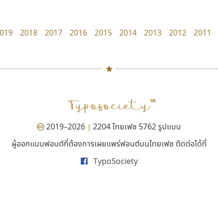
Google
Pocket Fonts
019
2018
2017
2016
2015
2014
2013
2012
2011
#
TH
ฉ
Naipol
TLWG
ช
O
Torsilp
ซ
2019–2026
2204 ไทยเฟซ 5762 รูปแบบ
|
P
TS
PANI
Type Buthon
ฐ
ผู้ออกแบบฟอนต์ที่ต้องการเผยแพร่ฟอนต์บนไทยเฟซ ติดต่อได้ที่
ธีชา สตูดิโอ 23
ฟอนต์อยู่นี่
PK
Typomancer
ฑ
TypoSociety
Tcha Studio 23
FontUni
PS
U
ธีร์ชญาน์ นามขาน
สังศิต ไสววรรณ
Q
UID
ด
R
UNK
ต
S
UPC
ถ
Sarun’s
V
ท