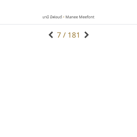
มานี มีฟอนต์
•
Manee Meefont
7 / 181
แบบตัวอักษรจีน
แบบตัวอักษรหัวบัว
แบบตัวอักษรซ้อนเงา
แบบตัวอักษรหัวบอด
G
H
I
J
K
L
M
N
O
P
Q
R
แบบตัวอักษรย้อนยุค
แบบตัวอักษรเกาหลี
ถ
แบบตัวอักษรล้านนา
ท
ธ
น
บ
ป
แบบตัวอักษรเส้นขอบ
ผ
พ
ฟ
ภ
ม
แบบตัวอักษรลาว
แบบตัวอักษรแฟนซี
แบบตัวอักษรสคริปท์
แบบตัวอักษรโบราณ
กูเกิล
พ็อกเก็ตฟอนต์