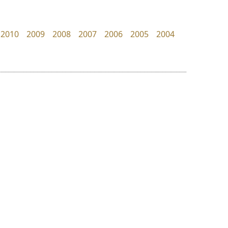
Superstore Font
DR Design
ฉัตรณรงค์ จริงศุภธาดา
ดำรง เติมทอง
2010
2009
2008
2007
2006
2005
2004
ย
ร
ฤ
ฌ
ล
ว
เคอาร์ต ฟอนต์
จิปาไทป์
ศ
Kart Font
Jipatype
ณ
ส
นิกร ศิริสวัสดิ์
อานุภาพ ใจชำนาญ
ห
อ
ฮ
๒