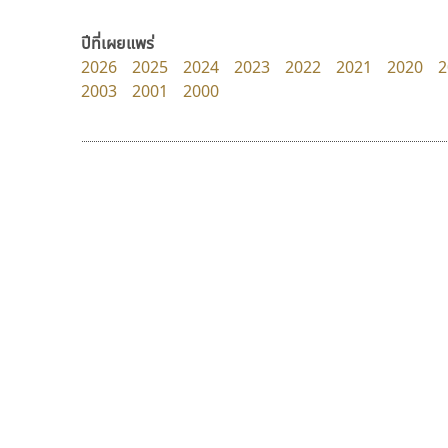
Torsilp
dhammadha studio
ภาณุพันธุ์ ตะลันกูล
มณฑล ธนาโรจน์
ปีที่เผยแพร่
2026
2025
2024
2023
2022
2021
2020
2
2003
2001
2000
9 Fonts
F
A
Fontcraft
Apple
FontUni
ATK
G
AtNoon
Google Fonts
ไอ้แอน
บีทูไซน์
B
H
Iannnnn
B2 SIGN
B2 SIGN
I
ปรัชญา สิงห์โต
กิตติศักดิ์ ศิริกมลเสถียร
BLK
Iannnnn
Book
J
BTN
Jipatype
C
JS