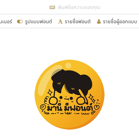
แสดงฟอนต์ทั้งหมด
นเนอร์
รูปแบบฟอนต์
รายชื่อฟอนต์
รายชื่อผู้ออกแบบ
รเพิ่มฟอนต์ไทยเข้าไปให้ได้อย่างน้อยเดือนละ ๓๐ ฟอนต์ นั่
นอกจากจะเป็นประโยชน์ต่อตนเองแล้ว จะมีประโยชน์กับผู้อื่นไ
ขอขอบคุณ
อกแบบฟอนต์ไทยทุกท่านที่สร้างสรรค์ผลงานเพื่อสืบสานอัก
อน ปรัชญา สิงห์โต ที่อนุญาตให้เผยแพร่ข้อมูลจาก ฟอนต