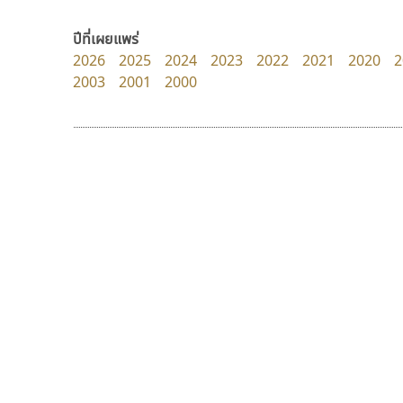
PanisaraAnn Font
Pocket Fonts
ปาณิสรา ฉัตรเดชาชัย
ปีที่เผยแพร่
2026
2025
2024
2023
2022
2021
2020
2
2003
2001
2000
9 Fonts
F
A
Fontcraft
Apple
FontUni
ATK
G
AtNoon
Google Fonts
ดีอาร์ ดีไซน์
กูเกิล
B
H
DR Design
Google
B2 SIGN
I
ดำรง เติมทอง
BLK
Iannnnn
Book
J
BTN
Jipatype
C
JS