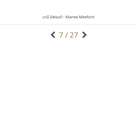
มานี มีฟอนต์
•
Manee Meefont
7 / 27
แบบตัวอักษรจีน
แบบตัวอักษรหัวบัว
แบบตัวอักษรซ้อนเงา
แบบตัวอักษรหัวบอด
G
H
I
J
K
L
M
N
O
P
Q
R
แบบตัวอักษรย้อนยุค
แบบตัวอักษรเกาหลี
ถ
แบบตัวอักษรล้านนา
ท
ธ
น
บ
ป
แบบตัวอักษรเส้นขอบ
ผ
พ
ฟ
ภ
ม
แบบตัวอักษรลาว
แบบตัวอักษรแฟนซี
แบบตัวอักษรสคริปท์
แบบตัวอักษรโบราณ
คัดสรร ดีมาก
ฟอนต์คราฟ