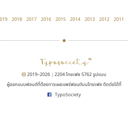
Cadson Demak
Fontcraft
จุติพงศ์ ภูสุมาศ • สุวิสา ภูสุมาศ
019
2018
2017
2016
2015
2014
2013
2012
2011
#
TH
ฉ
Naipol
TLWG
ช
O
Torsilp
ซ
2019–2026
2204 ไทยเฟซ 5762 รูปแบบ
|
P
TS
PANI
Type Buthon
ฐ
ผู้ออกแบบฟอนต์ที่ต้องการเผยแพร่ฟอนต์บนไทยเฟซ ติดต่อได้ที่
สุราฟอนต์
บีทูไซน์
PK
Typomancer
ฑ
TypoSociety
Surafont
B2 SIGN
PS
U
ณัฐพล วัดอ่อน
กิตติศักดิ์ ศิริกมลเสถียร
Q
UID
ด
R
UNK
ต
S
UPC
ถ
Sarun’s
V
ท