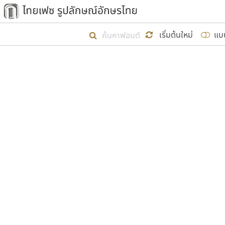
เริ่ม ไทยเฟซ นี้ขึ้นมา
เริ่มต้นใหม่
แบ
เป้าหมายที่ยังคงดำเนินไปอยู่ คือกา
ไม่ต่ำกว่า ๔๐๐ ฟอนต์ในระบบ หวังว่า 
ผู้อ
คุณแ