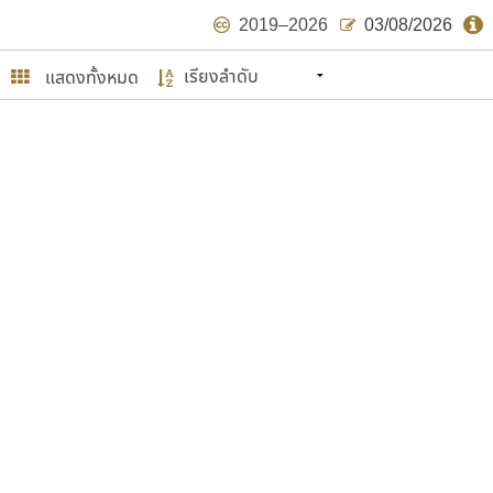
2019–2026
03/08/2026
แสดงทั้งหมด
นหมายถึง ปลายปี พ.ศ. ๒๕๖๒ จะมีฟอนต์
ด้บ้าง ไม่มากก็น้อย
ษรไทย
์.คอม