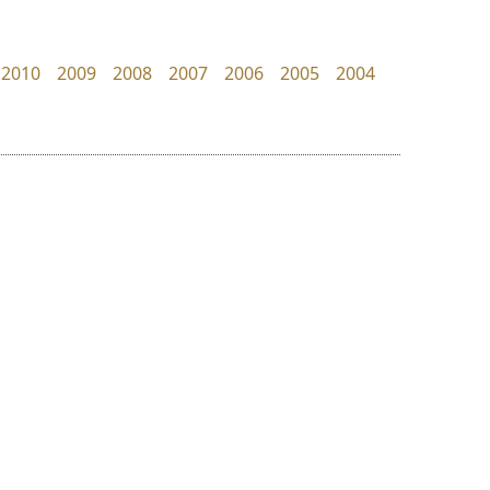
zooddooz
uvSOV
สรรเสริญ เหรียญทอง
วรวุฒิ ธนวัฒนาวนิช
2010
2009
2008
2007
2006
2005
2004
ย
ร
ฤ
ฌ
ล
ว
เลย์อิจิ
ไทโปแมนเซอร์
ศ
Layiji
Typomancer
ณ
ส
นำโชค สินมงคลรักษา
วริทธิ์ ไชยกูล
ห
อ
ฮ
๒