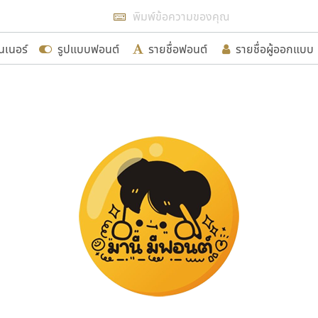
แสดงฟอนต์ทั้งหมด
นเนอร์
รูปแบบฟอนต์
รายชื่อฟอนต์
รายชื่อผู้ออกแบบ
รเพิ่มฟอนต์ไทยเข้าไปให้ได้อย่างน้อยเดือนละ ๓๐ ฟอนต์ นั่
นอกจากจะเป็นประโยชน์ต่อตนเองแล้ว จะมีประโยชน์กับผู้อื่นไ
ขอขอบคุณ
อกแบบฟอนต์ไทยทุกท่านที่สร้างสรรค์ผลงานเพื่อสืบสานอัก
อน ปรัชญา สิงห์โต ที่อนุญาตให้เผยแพร่ข้อมูลจาก ฟอนต