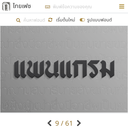
การในรูปแบบใหม่เพื่อใช้เป็นแนวทางในการศึกษารูป
ร่างหน้าตาของฟอนต์ไทยสำหรับการเรียนรู้เพื่อเริ่ม
เริ่มต้นใหม่
รูปแบบฟอนต์
สร้างฟอนต์ของตัวเอง ในเดือนมีนาคม พ.ศ. ๒๕๖๒ จึง
ได้เริ่ม ไทยเฟซ นี้ขึ้นมา
แสดงฟอนต์ทั้งหมด
เป้าหมายที่ยังคงดำเนินไปอยู่ คือการเพิ่มฟอนต์ไทย
เข้าไปให้ได้อย่างน้อยเดือนละ ๓๐ ฟอนต์ นั่นหมายถึง
ปลายปี พ.ศ. ๒๕๖๒ จะมีฟอนต์ไม่ต่ำกว่า ๔๐๐ ฟอนต์ใน
ระบบ หวังว่า นอกจากจะเป็นประโยชน์ต่อตนเองแล้ว
จะมีประโยชน์กับผู้อื่นได้บ้าง ไม่มากก็น้อย
ขอขอบคุณ
9 / 61
ตัวอักษรมีหัวขมวด
แบบตัวอักษรหัวบัว