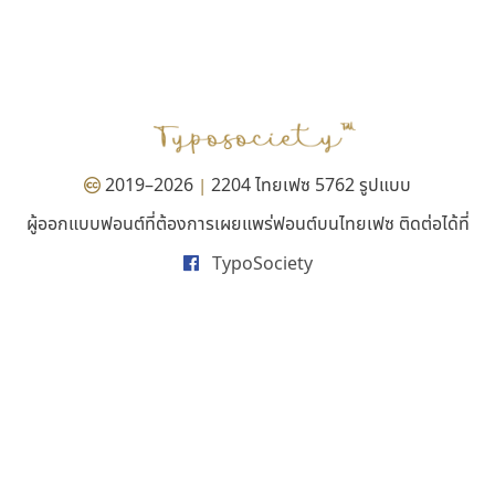
คัดสรร ดีมาก
ซูเปอร์สโตร์
Cadson Demak
Superstore Font
ฉัตรณรงค์ จริงศุภธาดา
2019–2026
2204 ไทยเฟซ 5762 รูปแบบ
|
ผู้ออกแบบฟอนต์ที่ต้องการเผยแพร่ฟอนต์บนไทยเฟซ ติดต่อได้ที่
TypoSociety
ทีเอส ฟอนต์
ธีชา สตูดิโอ 23
TS Font
Tcha Studio 23
ธงชัย ศรีเมือง
ธีร์ชญาน์ นามขาน