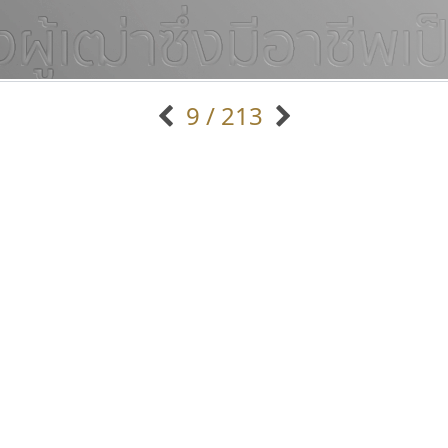
9 / 213
แบบตัวอักษรจีน
แบบตัวอักษรหัวบัว
แบบตัวอักษรซ้อนเงา
แบบตัวอักษรหัวบอด
G
H
I
J
K
L
M
N
O
P
Q
R
แบบตัวอักษรย้อนยุค
แบบตัวอักษรเกาหลี
ถ
แบบตัวอักษรล้านนา
ท
ธ
น
บ
ป
แบบตัวอักษรเส้นขอบ
ผ
พ
ฟ
ภ
ม
แบบตัวอักษรลาว
แบบตัวอักษรแฟนซี
แบบตัวอักษรสคริปท์
แบบตัวอักษรโบราณ
นังรอง
ทีเอส ฟอนต์