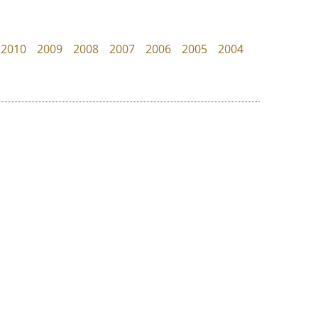
UID Font
dhammadha studio
สร้างสรรค์ สมกุศล
มณฑล ธนาโรจน์
2010
2009
2008
2007
2006
2005
2004
ย
ร
ฤ
ฌ
ล
ว
ไทโปแมนเซอร์
ฟอนต์คราฟ
ศ
Typomancer
Fontcraft
ณ
ส
วริทธิ์ ไชยกูล
จุติพงศ์ ภูสุมาศ • สุวิสา ภูสุมาศ
ห
อ
ฮ
๒