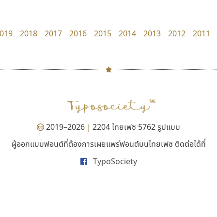
uvSOV
TS Font
วรวุฒิ ธนวัฒนาวนิช
ธงชัย ศรีเมือง
019
2018
2017
2016
2015
2014
2013
2012
2011
#
TH
ฉ
Naipol
TLWG
ช
O
Torsilp
ซ
2019–2026
2204 ไทยเฟซ 5762 รูปแบบ
|
P
TS
PANI
Type Buthon
ฐ
ผู้ออกแบบฟอนต์ที่ต้องการเผยแพร่ฟอนต์บนไทยเฟซ ติดต่อได้ที่
ดีอาร์ ดีไซน์
ซูเปอร์สโตร์
PK
Typomancer
ฑ
TypoSociety
DR Design
Superstore Font
PS
U
ดำรง เติมทอง
ฉัตรณรงค์ จริงศุภธาดา
Q
UID
ด
R
UNK
ต
S
UPC
ถ
Sarun’s
V
ท