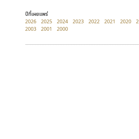
Manee Meefont
Torsilp
ศรัณยพัชร์ ธารีสิทธิ์
ภาณุพันธุ์ ตะลันกูล
ปีที่เผยแพร่
2026
2025
2024
2023
2022
2021
2020
2
2003
2001
2000
9 Fonts
F
A
Fontcraft
Apple
FontUni
ATK
G
AtNoon
Google Fonts
ไอ้แอน
ปาณิสรา แอน
B
H
Iannnnn
PanisaraAnn Font
B2 SIGN
I
ปรัชญา สิงห์โต
ปาณิสรา ฉัตรเดชาชัย
BLK
Iannnnn
Book
J
BTN
Jipatype
C
JS