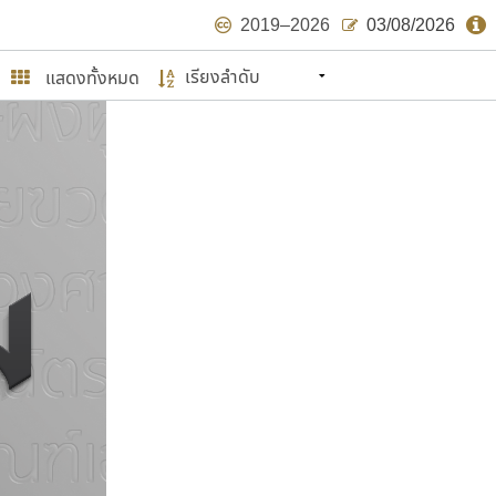
2019–2026
03/08/2026
แสดงทั้งหมด
นหมายถึง ปลายปี พ.ศ. ๒๕๖๒ จะมีฟอนต์
ด้บ้าง ไม่มากก็น้อย
ษรไทย
์.คอม