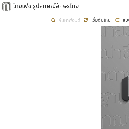
เริ่ม ไทยเฟซ นี้ขึ้นมา
เริ่มต้นใหม่
แบ
เป้าหมายที่ยังคงดำเนินไปอยู่ คือกา
ไม่ต่ำกว่า ๔๐๐ ฟอนต์ในระบบ หวังว่า 
ผู้อ
คุณแ