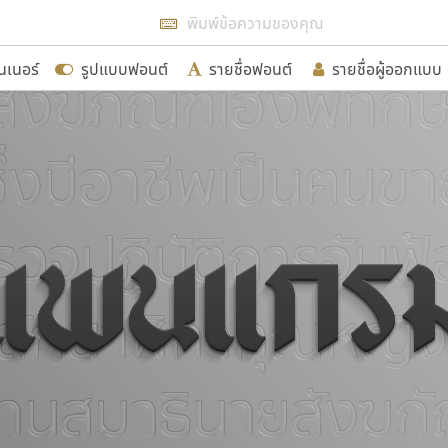
แสดงฟอนต์ทั้งหมด
นเนอร์
รูปแบบฟอนต์
รายชื่อฟอนต์
รายชื่อผู้ออกแบบ
รเพิ่มฟอนต์ไทยเข้าไปให้ได้อย่างน้อยเดือนละ ๓๐ ฟอนต์ นั่
นอกจากจะเป็นประโยชน์ต่อตนเองแล้ว จะมีประโยชน์กับผู้อื่นไ
ขอขอบคุณ
อกแบบฟอนต์ไทยทุกท่านที่สร้างสรรค์ผลงานเพื่อสืบสานอัก
อน ปรัชญา สิงห์โต ที่อนุญาตให้เผยแพร่ข้อมูลจาก ฟอนต