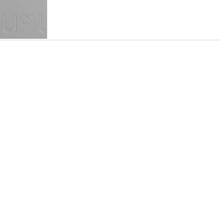
แบบตัวเขียนพู่กัน
แบบฟอนต์ซิ่ง
แบบตัวเนื้อความ
แบบลายมือผู้ใหญ่
S
T
U
V
W
Y
Z
แบบตัวเหลี่ยม
แบบลายมือวัยรุ่น
ย
แบบปลายมน
ร
ฤ
ล
ว
ศ
แบบลายมือเด็ก
ส
ห
อ
ฮ
แบบปลายแหลม
แบบอาลักษณ์
แบบปากกาหัวตัด
ยูไอดี ฟอนต์
ธรรมดาสตูดิโอ