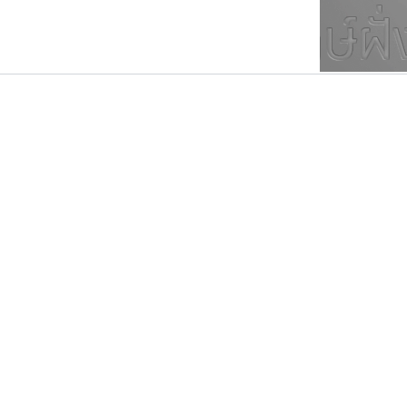
ตัวอักษรมีหัวขมวด
แบบตัวการ์ตูน
ตัวอักษรไม่มีหัวขมวด
แบบตัวดิสเพลย์
9
A
B
C
D
E
F
ฟอนต์ยอดนิยม
แบบตัวประดิษฐ์
ฟอนต์ล้านดาวน์โหลด
ก
ข
ค
จ
ฉ
ช
แบบตัวพิกเซล
ซ
ฌ
ด
ต
ระบบปฏิบัติการ
แบบตัวพิมพ์ดีด
อัตลักษณ์องค์กร
แบบตัวมีเชิงฐาน
มานี มีฟอนต์
ทอศิลป์