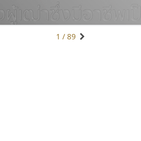
1 / 89
แบบตัวอักษรจีน
แบบตัวอักษรหัวบัว
แบบตัวอักษรซ้อนเงา
แบบตัวอักษรหัวบอด
G
H
I
J
K
L
M
N
O
P
Q
R
แบบตัวอักษรย้อนยุค
แบบตัวอักษรเกาหลี
ถ
แบบตัวอักษรล้านนา
ท
ธ
น
บ
ป
แบบตัวอักษรเส้นขอบ
ผ
พ
ฟ
ภ
ม
แบบตัวอักษรลาว
แบบตัวอักษรแฟนซี
แบบตัวอักษรสคริปท์
แบบตัวอักษรโบราณ
บีทูไซน์
เคอาร์ต ฟอนต์