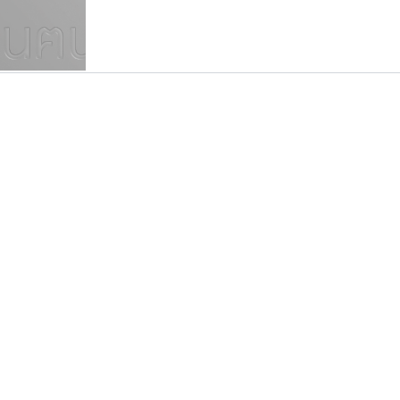
แบบตัวเขียนพู่กัน
แบบฟอนต์ซิ่ง
แบบตัวเนื้อความ
แบบลายมือผู้ใหญ่
S
T
U
V
W
Y
Z
แบบตัวเหลี่ยม
แบบลายมือวัยรุ่น
ย
แบบปลายมน
ร
ฤ
ล
ว
ศ
แบบลายมือเด็ก
ส
ห
อ
ฮ
แบบปลายแหลม
แบบอาลักษณ์
แบบปากกาหัวตัด
ปาณิสรา แอน
ฟอนต์คราฟ