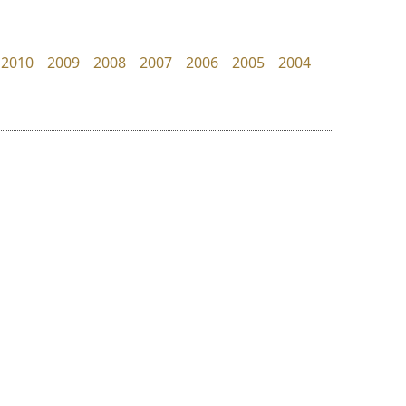
PanisaraAnn Font
Fontcraft
ปาณิสรา ฉัตรเดชาชัย
จุติพงศ์ ภูสุมาศ • สุวิสา ภูสุมาศ
2010
2009
2008
2007
2006
2005
2004
ย
ร
ฤ
ฌ
ล
ว
ธีชา สตูดิโอ 23
คัดสรร ดีมาก
ศ
Tcha Studio 23
Cadson Demak
ณ
ส
ธีร์ชญาน์ นามขาน
ห
อ
ฮ
๒