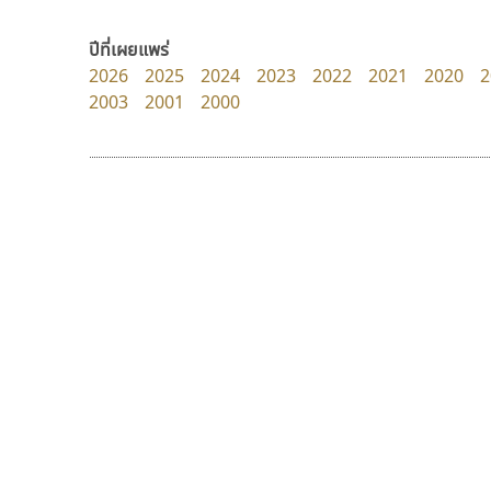
DR Design
zooddooz
ดำรง เติมทอง
สรรเสริญ เหรียญทอง
ปีที่เผยแพร่
2026
2025
2024
2023
2022
2021
2020
2
2003
2001
2000
9 Fonts
F
A
Fontcraft
Apple
FontUni
ATK
G
AtNoon
Google Fonts
นังรอง
พ็อกเก็ตฟอนต์
B
H
uvSOV
Pocket Fonts
B2 SIGN
I
วรวุฒิ ธนวัฒนาวนิช
BLK
Iannnnn
Book
J
BTN
Jipatype
C
JS