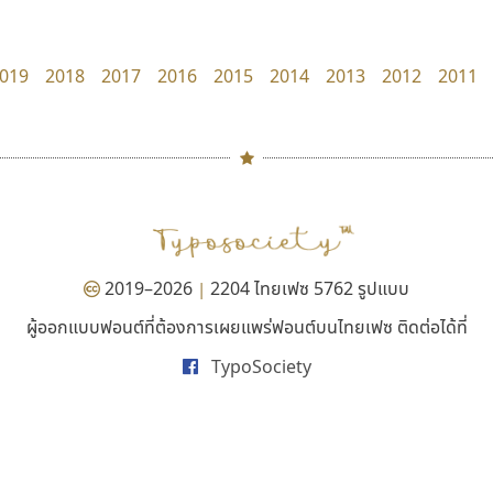
B2 SIGN
Kart Font
กิตติศักดิ์ ศิริกมลเสถียร
นิกร ศิริสวัสดิ์
019
2018
2017
2016
2015
2014
2013
2012
2011
#
TH
ฉ
Naipol
TLWG
ช
O
Torsilp
ซ
2019–2026
2204 ไทยเฟซ 5762 รูปแบบ
|
P
TS
PANI
Type Buthon
ฐ
ผู้ออกแบบฟอนต์ที่ต้องการเผยแพร่ฟอนต์บนไทยเฟซ ติดต่อได้ที่
มานี มีฟอนต์
ฟอนต์อยู่นี่
PK
Typomancer
ฑ
TypoSociety
Manee Meefont
FontUni
PS
U
ศรัณยพัชร์ ธารีสิทธิ์
สังศิต ไสววรรณ
Q
UID
ด
R
UNK
ต
S
UPC
ถ
Sarun’s
V
ท