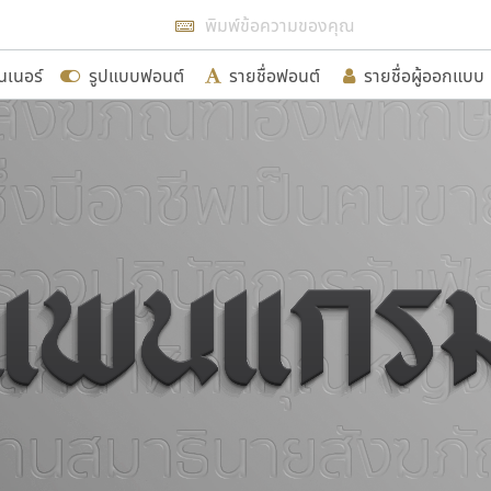
แสดงฟอนต์ทั้งหมด
นเนอร์
รูปแบบฟอนต์
รายชื่อฟอนต์
รายชื่อผู้ออกแบบ
รเพิ่มฟอนต์ไทยเข้าไปให้ได้อย่างน้อยเดือนละ ๓๐ ฟอนต์ นั่
นอกจากจะเป็นประโยชน์ต่อตนเองแล้ว จะมีประโยชน์กับผู้อื่นไ
ขอขอบคุณ
อกแบบฟอนต์ไทยทุกท่านที่สร้างสรรค์ผลงานเพื่อสืบสานอัก
อน ปรัชญา สิงห์โต ที่อนุญาตให้เผยแพร่ข้อมูลจาก ฟอนต