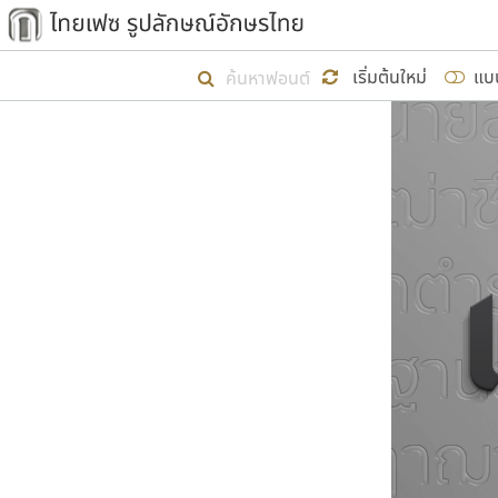
เริ่ม ไทยเฟซ นี้ขึ้นมา
เริ่มต้นใหม่
แบ
เป้าหมายที่ยังคงดำเนินไปอยู่ คือกา
ไม่ต่ำกว่า ๔๐๐ ฟอนต์ในระบบ หวังว่า 
ผู้อ
คุณแ