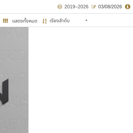
2019–2026
03/08/2026
แสดงทั้งหมด
นหมายถึง ปลายปี พ.ศ. ๒๕๖๒ จะมีฟอนต์
ด้บ้าง ไม่มากก็น้อย
ษรไทย
์.คอม