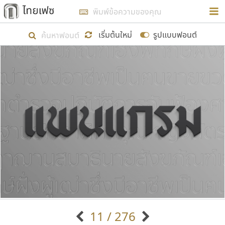
การในรูปแบบใหม่เพื่อใช้เป็นแนวทางในการศึกษารูป
ร่างหน้าตาของฟอนต์ไทยสำหรับการเรียนรู้เพื่อเริ่ม
เริ่มต้นใหม่
รูปแบบฟอนต์
สร้างฟอนต์ของตัวเอง ในเดือนมีนาคม พ.ศ. ๒๕๖๒ จึง
ได้เริ่ม ไทยเฟซ นี้ขึ้นมา
แสดงฟอนต์ทั้งหมด
เป้าหมายที่ยังคงดำเนินไปอยู่ คือการเพิ่มฟอนต์ไทย
เข้าไปให้ได้อย่างน้อยเดือนละ ๓๐ ฟอนต์ นั่นหมายถึง
ปลายปี พ.ศ. ๒๕๖๒ จะมีฟอนต์ไม่ต่ำกว่า ๔๐๐ ฟอนต์ใน
ระบบ หวังว่า นอกจากจะเป็นประโยชน์ต่อตนเองแล้ว
จะมีประโยชน์กับผู้อื่นได้บ้าง ไม่มากก็น้อย
ขอขอบคุณ
11 / 276
ตัวอักษรมีหัวขมวด
แบบตัวอักษรหัวบัว