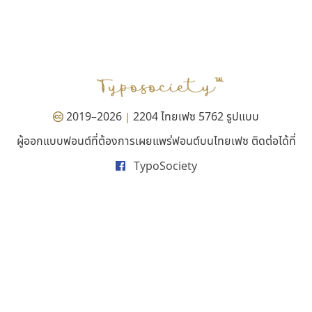
ดีอาร์ ดีไซน์
ปาณิสรา แอน
DR Design
PanisaraAnn Font
ดำรง เติมทอง
ปาณิสรา ฉัตรเดชาชัย
2019–2026
2204 ไทยเฟซ 5762 รูปแบบ
|
ผู้ออกแบบฟอนต์ที่ต้องการเผยแพร่ฟอนต์บนไทยเฟซ ติดต่อได้ที่
TypoSociety
ฟอนต์คราฟ
ซู๊ดดู๊ซ
Fontcraft
zooddooz
จุติพงศ์ ภูสุมาศ • สุวิสา ภูสุมาศ
สรรเสริญ เหรียญทอง