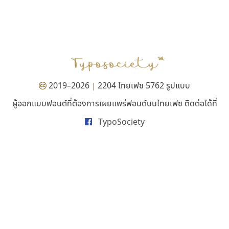
ทีเอส ฟอนต์
ธรรมดาสตูดิโอ
TS Font
dhammadha studio
ธงชัย ศรีเมือง
มณฑล ธนาโรจน์
2019–2026
2204 ไทยเฟซ 5762 รูปแบบ
|
ผู้ออกแบบฟอนต์ที่ต้องการเผยแพร่ฟอนต์บนไทยเฟซ ติดต่อได้ที่
TypoSociety
บีทูไซน์
ซู๊ดดู๊ซ
B2 SIGN
zooddooz
กิตติศักดิ์ ศิริกมลเสถียร
สรรเสริญ เหรียญทอง