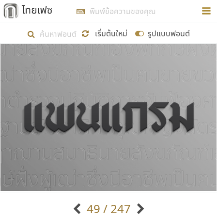
การในรูปแบบใหม่เพื่อใช้เป็นแนวทางในการศึกษารูป
ร่างหน้าตาของฟอนต์ไทยสำหรับการเรียนรู้เพื่อเริ่ม
เริ่มต้นใหม่
รูปแบบฟอนต์
สร้างฟอนต์ของตัวเอง ในเดือนมีนาคม พ.ศ. ๒๕๖๒ จึง
ได้เริ่ม ไทยเฟซ นี้ขึ้นมา
แสดงฟอนต์ทั้งหมด
เป้าหมายที่ยังคงดำเนินไปอยู่ คือการเพิ่มฟอนต์ไทย
เข้าไปให้ได้อย่างน้อยเดือนละ ๓๐ ฟอนต์ นั่นหมายถึง
ปลายปี พ.ศ. ๒๕๖๒ จะมีฟอนต์ไม่ต่ำกว่า ๔๐๐ ฟอนต์ใน
ระบบ หวังว่า นอกจากจะเป็นประโยชน์ต่อตนเองแล้ว
จะมีประโยชน์กับผู้อื่นได้บ้าง ไม่มากก็น้อย
ขอขอบคุณ
49 / 247
ตัวอักษรมีหัวขมวด
แบบตัวอักษรหัวบัว