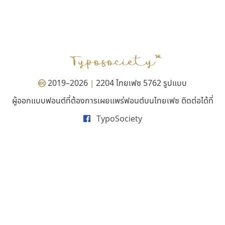
สุราฟอนต์
ซู๊ดดู๊ซ
Surafont
zooddooz
ณัฐพล วัดอ่อน
สรรเสริญ เหรียญทอง
2019–2026
2204 ไทยเฟซ 5762 รูปแบบ
|
ผู้ออกแบบฟอนต์ที่ต้องการเผยแพร่ฟอนต์บนไทยเฟซ ติดต่อได้ที่
TypoSociety
ไทโปแมนเซอร์
ฟอนต์คราฟ
Typomancer
Fontcraft
วริทธิ์ ไชยกูล
จุติพงศ์ ภูสุมาศ • สุวิสา ภูสุมาศ