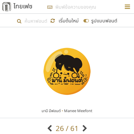
การในรูปแบบใหม่เพื่อใช้เป็นแนวทางในการศึกษารูป
ร่างหน้าตาของฟอนต์ไทยสำหรับการเรียนรู้เพื่อเริ่ม
เริ่มต้นใหม่
รูปแบบฟอนต์
สร้างฟอนต์ของตัวเอง ในเดือนมีนาคม พ.ศ. ๒๕๖๒ จึง
ได้เริ่ม ไทยเฟซ นี้ขึ้นมา
แสดงฟอนต์ทั้งหมด
เป้าหมายที่ยังคงดำเนินไปอยู่ คือการเพิ่มฟอนต์ไทย
เข้าไปให้ได้อย่างน้อยเดือนละ ๓๐ ฟอนต์ นั่นหมายถึง
ปลายปี พ.ศ. ๒๕๖๒ จะมีฟอนต์ไม่ต่ำกว่า ๔๐๐ ฟอนต์ใน
ระบบ หวังว่า นอกจากจะเป็นประโยชน์ต่อตนเองแล้ว
จะมีประโยชน์กับผู้อื่นได้บ้าง ไม่มากก็น้อย
มานี มีฟอนต์
•
Manee Meefont
ขอขอบคุณ
26 / 61
ตัวอักษรมีหัวขมวด
แบบตัวอักษรหัวบัว