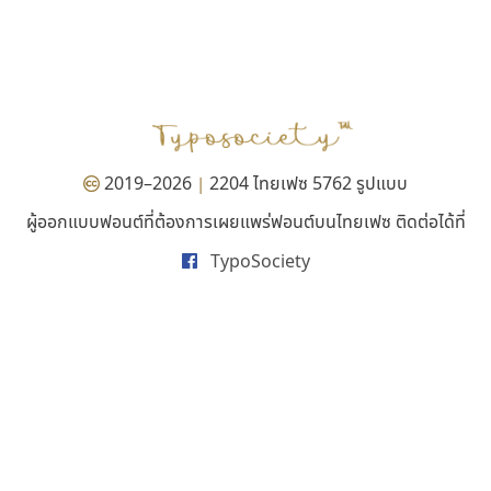
มานี มีฟอนต์
คัดสรร ดีมาก
Manee Meefont
Cadson Demak
ศรัณยพัชร์ ธารีสิทธิ์
2019–2026
2204 ไทยเฟซ 5762 รูปแบบ
|
ผู้ออกแบบฟอนต์ที่ต้องการเผยแพร่ฟอนต์บนไทยเฟซ ติดต่อได้ที่
TypoSociety
ฟอนต์คราฟ
ยูไอดี ฟอนต์
Fontcraft
UID Font
จุติพงศ์ ภูสุมาศ • สุวิสา ภูสุมาศ
สร้างสรรค์ สมกุศล