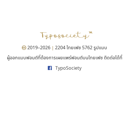
มานี มีฟอนต์
ไทโปแมนเซอร์
Manee Meefont
Typomancer
ศรัณยพัชร์ ธารีสิทธิ์
วริทธิ์ ไชยกูล
2019–2026
2204 ไทยเฟซ 5762 รูปแบบ
|
ผู้ออกแบบฟอนต์ที่ต้องการเผยแพร่ฟอนต์บนไทยเฟซ ติดต่อได้ที่
TypoSociety
คัดสรร ดีมาก
ซูเปอร์สโตร์
Cadson Demak
Superstore Font
ฉัตรณรงค์ จริงศุภธาดา