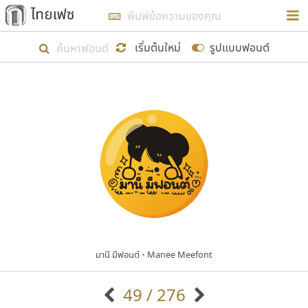
การในรูปแบบใหม่เพื่อใช้เป็นแนวทางในการศึกษารูป
ร่างหน้าตาของฟอนต์ไทยสำหรับการเรียนรู้เพื่อเริ่ม
เริ่มต้นใหม่
รูปแบบฟอนต์
สร้างฟอนต์ของตัวเอง ในเดือนมีนาคม พ.ศ. ๒๕๖๒ จึง
ได้เริ่ม ไทยเฟซ นี้ขึ้นมา
แสดงฟอนต์ทั้งหมด
เป้าหมายที่ยังคงดำเนินไปอยู่ คือการเพิ่มฟอนต์ไทย
เข้าไปให้ได้อย่างน้อยเดือนละ ๓๐ ฟอนต์ นั่นหมายถึง
ปลายปี พ.ศ. ๒๕๖๒ จะมีฟอนต์ไม่ต่ำกว่า ๔๐๐ ฟอนต์ใน
ระบบ หวังว่า นอกจากจะเป็นประโยชน์ต่อตนเองแล้ว
จะมีประโยชน์กับผู้อื่นได้บ้าง ไม่มากก็น้อย
มานี มีฟอนต์
•
Manee Meefont
ขอขอบคุณ
49 / 276
ตัวอักษรมีหัวขมวด
แบบตัวอักษรหัวบัว