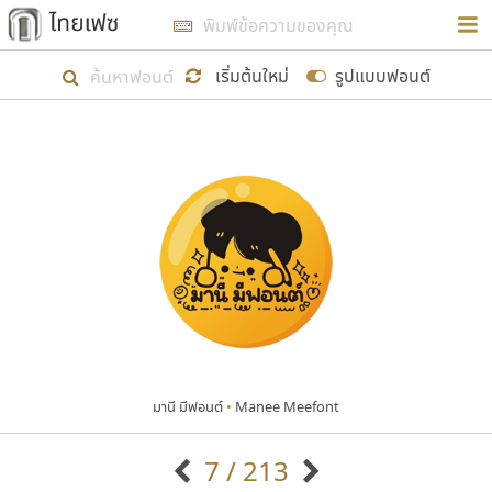
การในรูปแบบใหม่เพื่อใช้เป็นแนวทางในการศึกษารูป
ร่างหน้าตาของฟอนต์ไทยสำหรับการเรียนรู้เพื่อเริ่ม
เริ่มต้นใหม่
รูปแบบฟอนต์
สร้างฟอนต์ของตัวเอง ในเดือนมีนาคม พ.ศ. ๒๕๖๒ จึง
ได้เริ่ม ไทยเฟซ นี้ขึ้นมา
แสดงฟอนต์ทั้งหมด
เป้าหมายที่ยังคงดำเนินไปอยู่ คือการเพิ่มฟอนต์ไทย
เข้าไปให้ได้อย่างน้อยเดือนละ ๓๐ ฟอนต์ นั่นหมายถึง
ปลายปี พ.ศ. ๒๕๖๒ จะมีฟอนต์ไม่ต่ำกว่า ๔๐๐ ฟอนต์ใน
ระบบ หวังว่า นอกจากจะเป็นประโยชน์ต่อตนเองแล้ว
จะมีประโยชน์กับผู้อื่นได้บ้าง ไม่มากก็น้อย
มานี มีฟอนต์
•
Manee Meefont
ขอขอบคุณ
7 / 213
ตัวอักษรมีหัวขมวด
แบบตัวอักษรหัวบัว