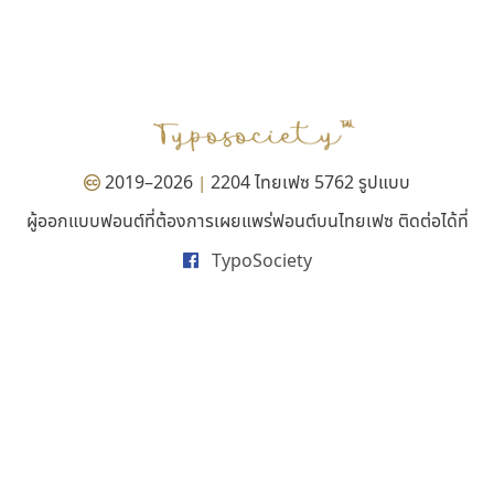
ฟอนต์คราฟ
บีทูไซน์
Fontcraft
B2 SIGN
จุติพงศ์ ภูสุมาศ • สุวิสา ภูสุมาศ
กิตติศักดิ์ ศิริกมลเสถียร
2019–2026
2204 ไทยเฟซ 5762 รูปแบบ
|
ผู้ออกแบบฟอนต์ที่ต้องการเผยแพร่ฟอนต์บนไทยเฟซ ติดต่อได้ที่
TypoSociety
ซู๊ดดู๊ซ
สุราฟอนต์
zooddooz
Surafont
สรรเสริญ เหรียญทอง
ณัฐพล วัดอ่อน