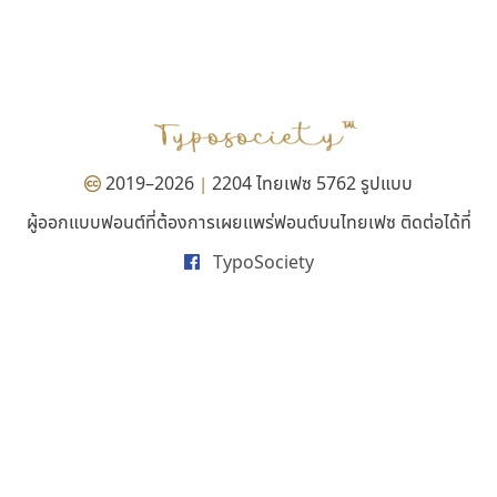
ดีอาร์ ดีไซน์
ทอศิลป์
DR Design
Torsilp
ดำรง เติมทอง
ภาณุพันธุ์ ตะลันกูล
2019–2026
2204 ไทยเฟซ 5762 รูปแบบ
|
ผู้ออกแบบฟอนต์ที่ต้องการเผยแพร่ฟอนต์บนไทยเฟซ ติดต่อได้ที่
TypoSociety
ธรรมดาสตูดิโอ
ฟอนต์คราฟ
dhammadha studio
Fontcraft
มณฑล ธนาโรจน์
จุติพงศ์ ภูสุมาศ • สุวิสา ภูสุมาศ