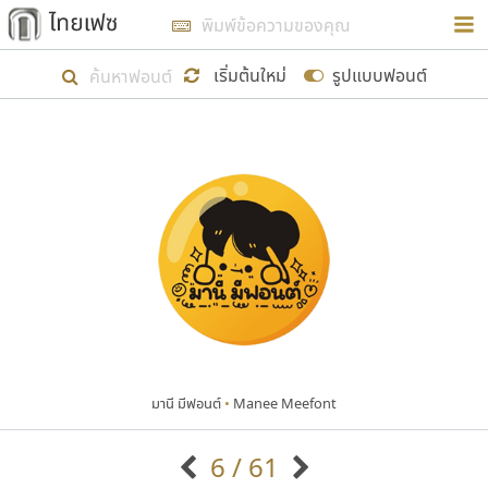
การในรูปแบบใหม่เพื่อใช้เป็นแนวทางในการศึกษารูป
ร่างหน้าตาของฟอนต์ไทยสำหรับการเรียนรู้เพื่อเริ่ม
เริ่มต้นใหม่
รูปแบบฟอนต์
สร้างฟอนต์ของตัวเอง ในเดือนมีนาคม พ.ศ. ๒๕๖๒ จึง
ได้เริ่ม ไทยเฟซ นี้ขึ้นมา
แสดงฟอนต์ทั้งหมด
เป้าหมายที่ยังคงดำเนินไปอยู่ คือการเพิ่มฟอนต์ไทย
เข้าไปให้ได้อย่างน้อยเดือนละ ๓๐ ฟอนต์ นั่นหมายถึง
ปลายปี พ.ศ. ๒๕๖๒ จะมีฟอนต์ไม่ต่ำกว่า ๔๐๐ ฟอนต์ใน
ระบบ หวังว่า นอกจากจะเป็นประโยชน์ต่อตนเองแล้ว
จะมีประโยชน์กับผู้อื่นได้บ้าง ไม่มากก็น้อย
มานี มีฟอนต์
•
Manee Meefont
ขอขอบคุณ
6 / 61
ตัวอักษรมีหัวขมวด
แบบตัวอักษรหัวบัว