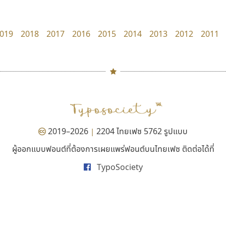
Fontcraft
UID Font
จุติพงศ์ ภูสุมาศ • สุวิสา ภูสุมาศ
สร้างสรรค์ สมกุศล
019
2018
2017
2016
2015
2014
2013
2012
2011
#
TH
ฉ
Naipol
TLWG
ช
O
Torsilp
ซ
2019–2026
2204 ไทยเฟซ 5762 รูปแบบ
|
P
TS
PANI
Type Buthon
ฐ
ผู้ออกแบบฟอนต์ที่ต้องการเผยแพร่ฟอนต์บนไทยเฟซ ติดต่อได้ที่
ทีเอส ฟอนต์
ไอ้แอน
PK
Typomancer
ฑ
TypoSociety
TS Font
Iannnnn
PS
U
ธงชัย ศรีเมือง
ปรัชญา สิงห์โต
Q
UID
ด
R
UNK
ต
S
UPC
ถ
Sarun’s
V
ท