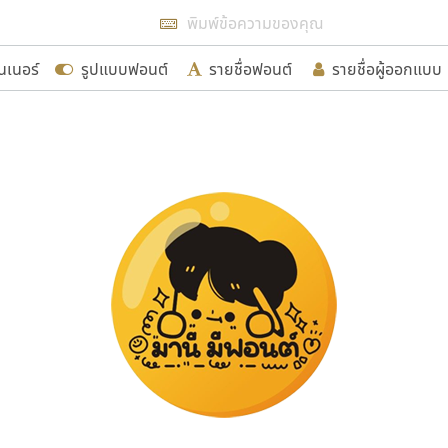
แสดงฟอนต์ทั้งหมด
นเนอร์
รูปแบบฟอนต์
รายชื่อฟอนต์
รายชื่อผู้ออกแบบ
รเพิ่มฟอนต์ไทยเข้าไปให้ได้อย่างน้อยเดือนละ ๓๐ ฟอนต์ นั่
นอกจากจะเป็นประโยชน์ต่อตนเองแล้ว จะมีประโยชน์กับผู้อื่นไ
ขอขอบคุณ
อกแบบฟอนต์ไทยทุกท่านที่สร้างสรรค์ผลงานเพื่อสืบสานอัก
อน ปรัชญา สิงห์โต ที่อนุญาตให้เผยแพร่ข้อมูลจาก ฟอนต