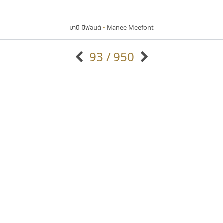
มานี มีฟอนต์
•
Manee Meefont
93 / 950
แบบตัวอักษรจีน
แบบตัวอักษรหัวบัว
แบบตัวอักษรซ้อนเงา
แบบตัวอักษรหัวบอด
G
H
I
J
K
L
M
N
O
P
Q
R
แบบตัวอักษรย้อนยุค
แบบตัวอักษรเกาหลี
ถ
แบบตัวอักษรล้านนา
ท
ธ
น
บ
ป
แบบตัวอักษรเส้นขอบ
ผ
พ
ฟ
ภ
ม
แบบตัวอักษรลาว
แบบตัวอักษรแฟนซี
แบบตัวอักษรสคริปท์
แบบตัวอักษรโบราณ
ฟอนต์คราฟ
ยูไอดี ฟอนต์