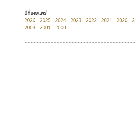
dhammadha studio
Torsilp
มณฑล ธนาโรจน์
ภาณุพันธุ์ ตะลันกูล
ปีที่เผยแพร่
2026
2025
2024
2023
2022
2021
2020
2
2003
2001
2000
9 Fonts
F
A
Fontcraft
Apple
FontUni
ATK
G
AtNoon
Google Fonts
ธีชา สตูดิโอ 23
ซูเปอร์สโตร์
B
H
Tcha Studio 23
Superstore Font
B2 SIGN
I
ธีร์ชญาน์ นามขาน
ฉัตรณรงค์ จริงศุภธาดา
BLK
Iannnnn
Book
J
BTN
Jipatype
C
JS