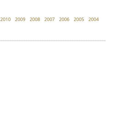
Layiji
Manee Meefont
นำโชค สินมงคลรักษา
ศรัณยพัชร์ ธารีสิทธิ์
2010
2009
2008
2007
2006
2005
2004
ย
ร
ฤ
ฌ
ล
ว
จิปาไทป์
ดีอาร์ ดีไซน์
ศ
Jipatype
DR Design
ณ
ส
อานุภาพ ใจชำนาญ
ดำรง เติมทอง
ห
อ
ฮ
๒