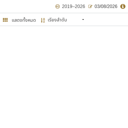
2019–2026
03/08/2026
แสดงทั้งหมด
นหมายถึง ปลายปี พ.ศ. ๒๕๖๒ จะมีฟอนต์
ด้บ้าง ไม่มากก็น้อย
ษรไทย
์.คอม