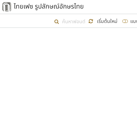
เริ่ม ไทยเฟซ นี้ขึ้นมา
เริ่มต้นใหม่
แบ
เป้าหมายที่ยังคงดำเนินไปอยู่ คือกา
ไม่ต่ำกว่า ๔๐๐ ฟอนต์ในระบบ หวังว่า 
ผู้อ
คุณแ