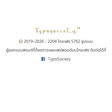
เลย์อิจิ
พ็อกเก็ตฟอนต์
Layiji
Pocket Fonts
นำโชค สินมงคลรักษา
2019–2026
2204 ไทยเฟซ 5762 รูปแบบ
|
ผู้ออกแบบฟอนต์ที่ต้องการเผยแพร่ฟอนต์บนไทยเฟซ ติดต่อได้ที่
TypoSociety
บีทูไซน์
สุราฟอนต์
B2 SIGN
Surafont
กิตติศักดิ์ ศิริกมลเสถียร
ณัฐพล วัดอ่อน