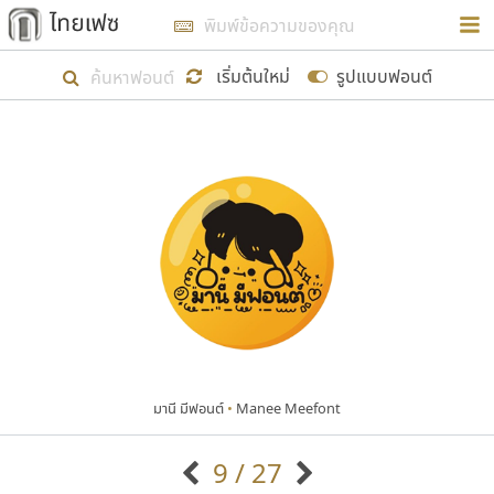
การในรูปแบบใหม่เพื่อใช้เป็นแนวทางในการศึกษารูป
ร่างหน้าตาของฟอนต์ไทยสำหรับการเรียนรู้เพื่อเริ่ม
เริ่มต้นใหม่
รูปแบบฟอนต์
สร้างฟอนต์ของตัวเอง ในเดือนมีนาคม พ.ศ. ๒๕๖๒ จึง
ได้เริ่ม ไทยเฟซ นี้ขึ้นมา
แสดงฟอนต์ทั้งหมด
เป้าหมายที่ยังคงดำเนินไปอยู่ คือการเพิ่มฟอนต์ไทย
เข้าไปให้ได้อย่างน้อยเดือนละ ๓๐ ฟอนต์ นั่นหมายถึง
ปลายปี พ.ศ. ๒๕๖๒ จะมีฟอนต์ไม่ต่ำกว่า ๔๐๐ ฟอนต์ใน
ระบบ หวังว่า นอกจากจะเป็นประโยชน์ต่อตนเองแล้ว
จะมีประโยชน์กับผู้อื่นได้บ้าง ไม่มากก็น้อย
มานี มีฟอนต์
•
Manee Meefont
ขอขอบคุณ
9 / 27
ตัวอักษรมีหัวขมวด
แบบตัวอักษรหัวบัว