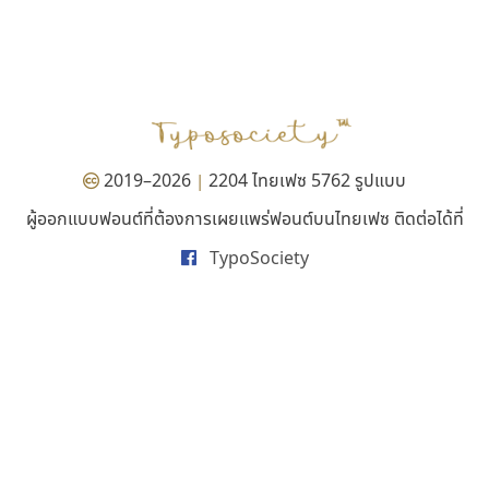
ทีเอส ฟอนต์
นังรอง
TS Font
uvSOV
ธงชัย ศรีเมือง
วรวุฒิ ธนวัฒนาวนิช
2019–2026
2204 ไทยเฟซ 5762 รูปแบบ
|
ผู้ออกแบบฟอนต์ที่ต้องการเผยแพร่ฟอนต์บนไทยเฟซ ติดต่อได้ที่
TypoSociety
ไทโปแมนเซอร์
ยูไอดี ฟอนต์
Typomancer
UID Font
วริทธิ์ ไชยกูล
สร้างสรรค์ สมกุศล