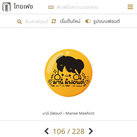
การในรูปแบบใหม่เพื่อใช้เป็นแนวทางในการศึกษารูป
ร่างหน้าตาของฟอนต์ไทยสำหรับการเรียนรู้เพื่อเริ่ม
เริ่มต้นใหม่
รูปแบบฟอนต์
สร้างฟอนต์ของตัวเอง ในเดือนมีนาคม พ.ศ. ๒๕๖๒ จึง
ได้เริ่ม ไทยเฟซ นี้ขึ้นมา
แสดงฟอนต์ทั้งหมด
เป้าหมายที่ยังคงดำเนินไปอยู่ คือการเพิ่มฟอนต์ไทย
เข้าไปให้ได้อย่างน้อยเดือนละ ๓๐ ฟอนต์ นั่นหมายถึง
ปลายปี พ.ศ. ๒๕๖๒ จะมีฟอนต์ไม่ต่ำกว่า ๔๐๐ ฟอนต์ใน
ระบบ หวังว่า นอกจากจะเป็นประโยชน์ต่อตนเองแล้ว
จะมีประโยชน์กับผู้อื่นได้บ้าง ไม่มากก็น้อย
มานี มีฟอนต์
•
Manee Meefont
ขอขอบคุณ
106 / 228
ตัวอักษรมีหัวขมวด
แบบตัวอักษรหัวบัว