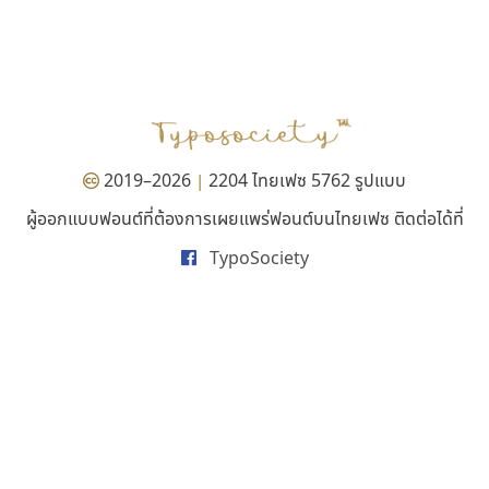
คัดสรร ดีมาก
นังรอง
Cadson Demak
uvSOV
วรวุฒิ ธนวัฒนาวนิช
2019–2026
2204 ไทยเฟซ 5762 รูปแบบ
|
ผู้ออกแบบฟอนต์ที่ต้องการเผยแพร่ฟอนต์บนไทยเฟซ ติดต่อได้ที่
TypoSociety
ฟอนต์อยู่นี่
ธีชา สตูดิโอ 23
FontUni
Tcha Studio 23
สังศิต ไสววรรณ
ธีร์ชญาน์ นามขาน