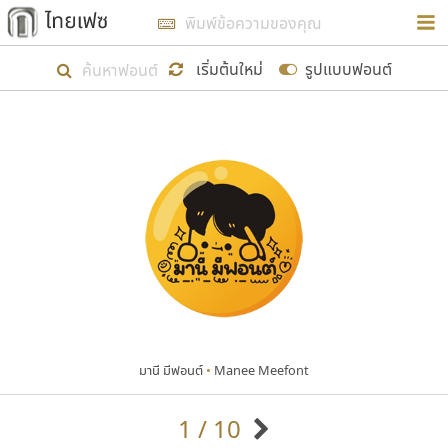
การในรูปแบบใหม่เพื่อใช้เป็นแนวทางในการศึกษารูป
ร่างหน้าตาของฟอนต์ไทยสำหรับการเรียนรู้เพื่อเริ่ม
เริ่มต้นใหม่
รูปแบบฟอนต์
สร้างฟอนต์ของตัวเอง ในเดือนมีนาคม พ.ศ. ๒๕๖๒ จึง
ได้เริ่ม ไทยเฟซ นี้ขึ้นมา
แสดงฟอนต์ทั้งหมด
เป้าหมายที่ยังคงดำเนินไปอยู่ คือการเพิ่มฟอนต์ไทย
เข้าไปให้ได้อย่างน้อยเดือนละ ๓๐ ฟอนต์ นั่นหมายถึง
ปลายปี พ.ศ. ๒๕๖๒ จะมีฟอนต์ไม่ต่ำกว่า ๔๐๐ ฟอนต์ใน
ระบบ หวังว่า นอกจากจะเป็นประโยชน์ต่อตนเองแล้ว
จะมีประโยชน์กับผู้อื่นได้บ้าง ไม่มากก็น้อย
มานี มีฟอนต์
•
Manee Meefont
ขอขอบคุณ
1 / 10
ตัวอักษรมีหัวขมวด
แบบตัวอักษรหัวบัว