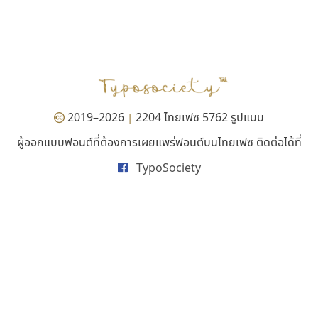
คัดสรร ดีมาก
ธรรมดาสตูดิโอ
Cadson Demak
dhammadha studio
มณฑล ธนาโรจน์
2019–2026
2204 ไทยเฟซ 5762 รูปแบบ
|
ผู้ออกแบบฟอนต์ที่ต้องการเผยแพร่ฟอนต์บนไทยเฟซ ติดต่อได้ที่
TypoSociety
คราฟตี้ฟอนต์
ทอศิลป์
Crafty Font
Torsilp
จิลดา ฤทธิ์คำรพ
ภาณุพันธุ์ ตะลันกูล