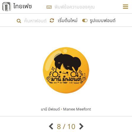
การในรูปแบบใหม่เพื่อใช้เป็นแนวทางในการศึกษารูป
ร่างหน้าตาของฟอนต์ไทยสำหรับการเรียนรู้เพื่อเริ่ม
เริ่มต้นใหม่
รูปแบบฟอนต์
สร้างฟอนต์ของตัวเอง ในเดือนมีนาคม พ.ศ. ๒๕๖๒ จึง
ได้เริ่ม ไทยเฟซ นี้ขึ้นมา
แสดงฟอนต์ทั้งหมด
เป้าหมายที่ยังคงดำเนินไปอยู่ คือการเพิ่มฟอนต์ไทย
เข้าไปให้ได้อย่างน้อยเดือนละ ๓๐ ฟอนต์ นั่นหมายถึง
ปลายปี พ.ศ. ๒๕๖๒ จะมีฟอนต์ไม่ต่ำกว่า ๔๐๐ ฟอนต์ใน
ระบบ หวังว่า นอกจากจะเป็นประโยชน์ต่อตนเองแล้ว
จะมีประโยชน์กับผู้อื่นได้บ้าง ไม่มากก็น้อย
มานี มีฟอนต์
•
Manee Meefont
ขอขอบคุณ
8 / 10
ตัวอักษรมีหัวขมวด
แบบตัวอักษรหัวบัว