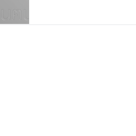
แบบตัวเขียนพู่กัน
แบบฟอนต์ซิ่ง
แบบตัวเนื้อความ
แบบลายมือผู้ใหญ่
S
T
U
V
W
Y
Z
แบบตัวเหลี่ยม
แบบลายมือวัยรุ่น
ย
แบบปลายมน
ร
ฤ
ล
ว
ศ
แบบลายมือเด็ก
ส
ห
อ
ฮ
แบบปลายแหลม
แบบอาลักษณ์
แบบปากกาหัวตัด
กูเกิล
นังรอง