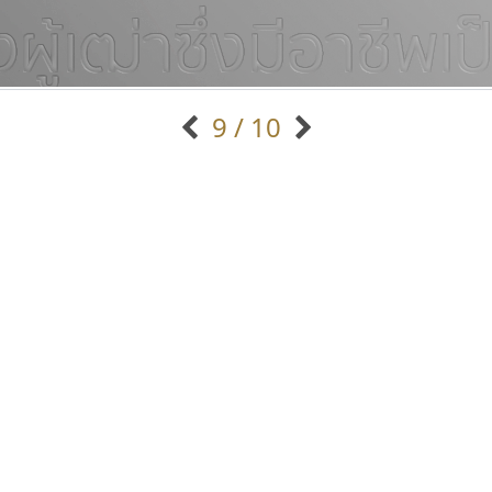
9 / 10
แบบตัวอักษรจีน
แบบตัวอักษรหัวบัว
แบบตัวอักษรซ้อนเงา
แบบตัวอักษรหัวบอด
G
H
I
J
K
L
M
N
O
P
Q
R
แบบตัวอักษรย้อนยุค
แบบตัวอักษรเกาหลี
ถ
แบบตัวอักษรล้านนา
ท
ธ
น
บ
ป
แบบตัวอักษรเส้นขอบ
ผ
พ
ฟ
ภ
ม
แบบตัวอักษรลาว
แบบตัวอักษรแฟนซี
แบบตัวอักษรสคริปท์
แบบตัวอักษรโบราณ
ซูเปอร์สโตร์
จิปาไทป์