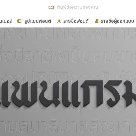
แสดงฟอนต์ทั้งหมด
นเนอร์
รูปแบบฟอนต์
รายชื่อฟอนต์
รายชื่อผู้ออกแบบ
รเพิ่มฟอนต์ไทยเข้าไปให้ได้อย่างน้อยเดือนละ ๓๐ ฟอนต์ นั่
นอกจากจะเป็นประโยชน์ต่อตนเองแล้ว จะมีประโยชน์กับผู้อื่นไ
ขอขอบคุณ
อกแบบฟอนต์ไทยทุกท่านที่สร้างสรรค์ผลงานเพื่อสืบสานอัก
อน ปรัชญา สิงห์โต ที่อนุญาตให้เผยแพร่ข้อมูลจาก ฟอนต