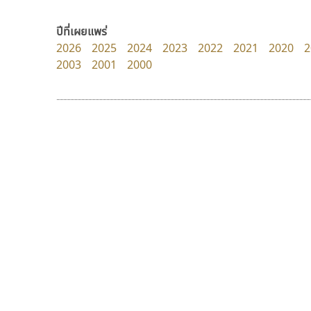
Typomancer
Crafty Font
วริทธิ์ ไชยกูล
จิลดา ฤทธิ์คำรพ
ปีที่เผยแพร่
2026
2025
2024
2023
2022
2021
2020
2
2003
2001
2000
9 Fonts
F
A
Fontcraft
Apple
FontUni
ATK
G
AtNoon
Google Fonts
ทอศิลป์
พ็อกเก็ตฟอนต์
B
H
Torsilp
Pocket Fonts
B2 SIGN
I
ภาณุพันธุ์ ตะลันกูล
BLK
Iannnnn
Book
J
BTN
Jipatype
C
JS