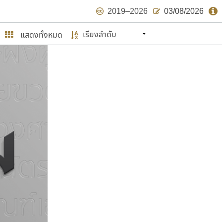
2019–2026
03/08/2026
แสดงทั้งหมด
นหมายถึง ปลายปี พ.ศ. ๒๕๖๒ จะมีฟอนต์
ด้บ้าง ไม่มากก็น้อย
ษรไทย
์.คอม