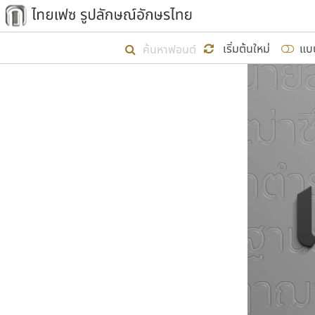
เริ่ม ไทยเฟซ นี้ขึ้นมา
เริ่มต้นใหม่
แบ
เป้าหมายที่ยังคงดำเนินไปอยู่ คือกา
ไม่ต่ำกว่า ๔๐๐ ฟอนต์ในระบบ หวังว่า 
ผู้อ
คุณแ