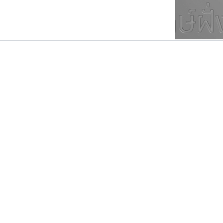
ตัวอักษรมีหัวขมวด
แบบตัวการ์ตูน
ตัวอักษรไม่มีหัวขมวด
แบบตัวดิสเพลย์
9
A
B
C
D
E
F
ฟอนต์ยอดนิยม
แบบตัวประดิษฐ์
ฟอนต์ล้านดาวน์โหลด
ก
ข
ค
จ
ฉ
ช
แบบตัวพิกเซล
ซ
ฌ
ด
ต
ระบบปฏิบัติการ
แบบตัวพิมพ์ดีด
อัตลักษณ์องค์กร
แบบตัวมีเชิงฐาน
ไทโปแมนเซอร์
คราฟตี้ฟอนต์