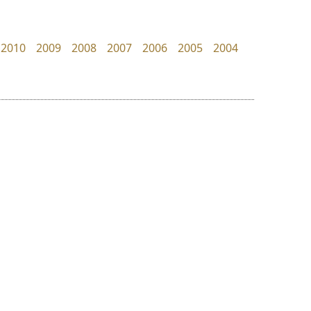
Google
uvSOV
วรวุฒิ ธนวัฒนาวนิช
2010
2009
2008
2007
2006
2005
2004
ย
ร
ฤ
ฌ
ล
ว
ดีอาร์ ดีไซน์
ทีเอส ฟอนต์
ศ
DR Design
TS Font
ณ
ส
ดำรง เติมทอง
ธงชัย ศรีเมือง
ห
อ
ฮ
๒