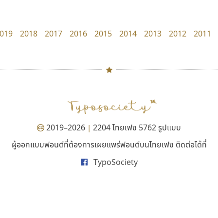
Superstore Font
Jipatype
ฉัตรณรงค์ จริงศุภธาดา
อานุภาพ ใจชำนาญ
019
2018
2017
2016
2015
2014
2013
2012
2011
#
TH
ฉ
Naipol
TLWG
ช
O
Torsilp
ซ
2019–2026
2204 ไทยเฟซ 5762 รูปแบบ
|
P
TS
PANI
Type Buthon
ฐ
ผู้ออกแบบฟอนต์ที่ต้องการเผยแพร่ฟอนต์บนไทยเฟซ ติดต่อได้ที่
คัดสรร ดีมาก
ฟอนต์คราฟ
PK
Typomancer
ฑ
TypoSociety
Cadson Demak
Fontcraft
PS
U
จุติพงศ์ ภูสุมาศ • สุวิสา ภูสุมาศ
Q
UID
ด
R
UNK
ต
S
UPC
ถ
Sarun’s
V
ท