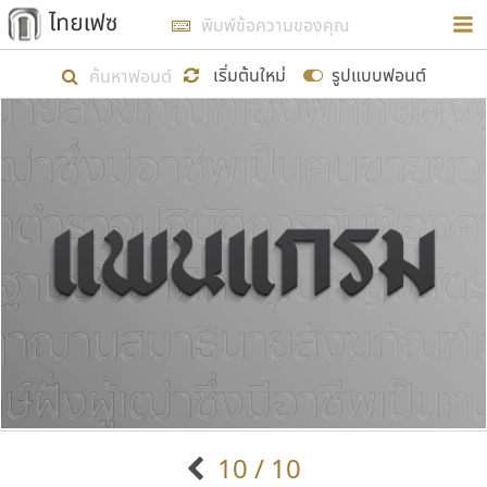
การในรูปแบบใหม่เพื่อใช้เป็นแนวทางในการศึกษารูป
ร่างหน้าตาของฟอนต์ไทยสำหรับการเรียนรู้เพื่อเริ่ม
เริ่มต้นใหม่
รูปแบบฟอนต์
สร้างฟอนต์ของตัวเอง ในเดือนมีนาคม พ.ศ. ๒๕๖๒ จึง
ได้เริ่ม ไทยเฟซ นี้ขึ้นมา
แสดงฟอนต์ทั้งหมด
เป้าหมายที่ยังคงดำเนินไปอยู่ คือการเพิ่มฟอนต์ไทย
เข้าไปให้ได้อย่างน้อยเดือนละ ๓๐ ฟอนต์ นั่นหมายถึง
ปลายปี พ.ศ. ๒๕๖๒ จะมีฟอนต์ไม่ต่ำกว่า ๔๐๐ ฟอนต์ใน
ระบบ หวังว่า นอกจากจะเป็นประโยชน์ต่อตนเองแล้ว
จะมีประโยชน์กับผู้อื่นได้บ้าง ไม่มากก็น้อย
ขอขอบคุณ
10 / 10
ตัวอักษรมีหัวขมวด
แบบตัวอักษรหัวบัว