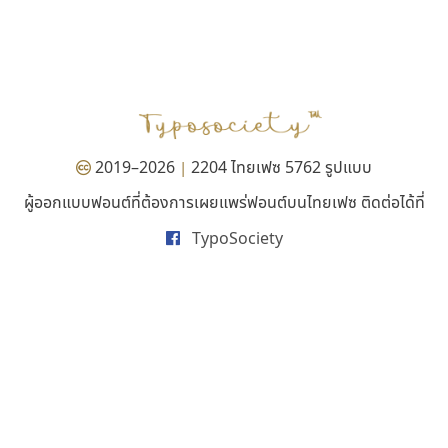
ธรรมดาสตูดิโอ
ไอ้แอน
dhammadha studio
Iannnnn
มณฑล ธนาโรจน์
ปรัชญา สิงห์โต
2019–2026
2204 ไทยเฟซ 5762 รูปแบบ
|
ผู้ออกแบบฟอนต์ที่ต้องการเผยแพร่ฟอนต์บนไทยเฟซ ติดต่อได้ที่
TypoSociety
กูเกิล
ซูเปอร์สโตร์
Google
Superstore Font
ฉัตรณรงค์ จริงศุภธาดา