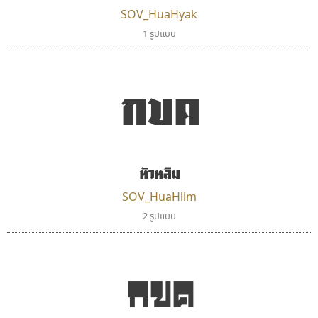
SOV_HuaHyak
ฟอนต์อยู่นี่
ดีอาร์ ดีไซน์
1 รูปแบบ
FontUni
DR Design
สังศิต ไสววรรณ
ดำรง เติมทอง
กขค
หัวหลิม
SOV_HuaHlim
2 รูปแบบ
จิปาไทป์
สุราฟอนต์
Jipatype
Surafont
กขค
อานุภาพ ใจชำนาญ
ณัฐพล วัดอ่อน