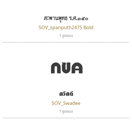
Google
Torsilp
ภาณุพันธุ์ ตะลันกูล
สะพานพุทธ ร.ศ.๑๕๐
SOV_spanputh2475 Bold
1 รูปแบบ
กขค
สวัสดี
ฟอนต์คราฟ
เคอาร์ต ฟอนต์
Fontcraft
Kart Font
SOV_Swadee
จุติพงศ์ ภูสุมาศ • สุวิสา ภูสุมาศ
นิกร ศิริสวัสดิ์
1 รูปแบบ