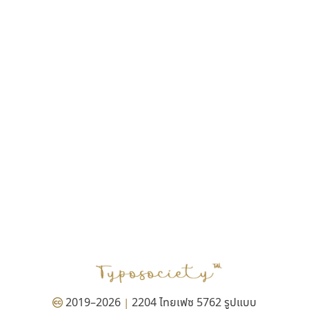
ฎายิน ลีลา
ณัฐชนน สตันยสุวรรณ
ณัฐพล พุ่มห่วง
ณัฐพล วัดอ่อน
ณัฐพล อู่ผลเจริญ
ณัฐวุฒิ วันดี
ณัฐวุฒิ เชิงดี
ณัฐวิทย์ นพเก้า
ณภัทร วิจิตรกรสกุล
ดุสิต สุภาสวัสดิ์
ดีอาร์ ดีไซน์
ทิพวัลย์ สัมนาวงศ์
ทวีชัย อัศวรังสิตแสง
ธัญชภัสส์ จันทรนิมิ
ธัญรมณ ผู้ภาวศุทธิ
ธีร์ชญาน์ นามขาน
ธีรวัฒน์ พจน์วิบูลศิริ
ธงชัย ศรีเมือง
2019–2026
2204 ไทยเฟซ 5762 รูปแบบ
|
ธนัญธร เลิศไพรวัลย์