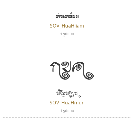
หัวเหลี่ยม
SOV_HuaHliam
1 รูปแบบ
กขค
ยูไอดี ฟอนต์
บีทูไซน์
UID Font
B2 SIGN
สร้างสรรค์ สมกุศล
กิตติศักดิ์ ศิริกมลเสถียร
หัวหมุน
SOV_HuaHmun
1 รูปแบบ