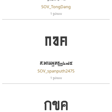
SOV_TongDang
1 รูปแบบ
กขค
มานี มีฟอนต์
พ็อกเก็ตฟอนต์
Manee Meefont
Pocket Fonts
ศรัณยพัชร์ ธารีสิทธิ์
สะพานพุทธ๒๔๗๕
SOV_spanputh2475
1 รูปแบบ
กขค
กูเกิล
ทอศิลป์