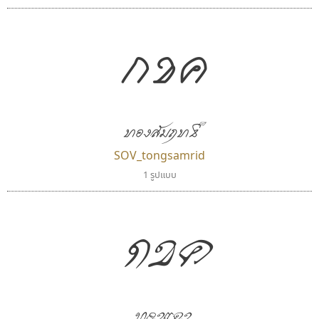
กขค
ทองสัมฤทธิ์
SOV_tongsamrid
1 รูปแบบ
เลย์อิจิ
ซูเปอร์สโตร์
Layiji
Superstore Font
กขค
นำโชค สินมงคลรักษา
ฉัตรณรงค์ จริงศุภธาดา
ทองแดง