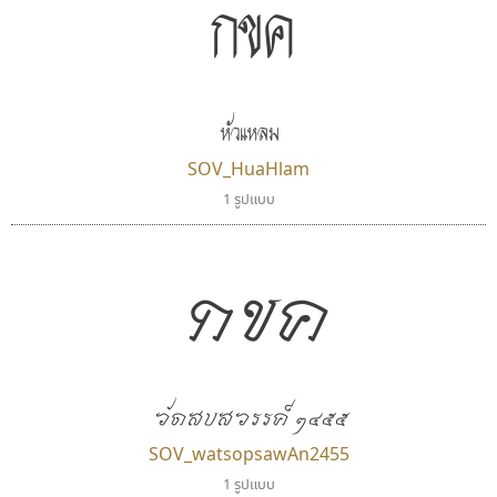
กขค
ทีเอส ฟอนต์
คราฟตี้ฟอนต์
TS Font
Crafty Font
หัวแหลม
ธงชัย ศรีเมือง
จิลดา ฤทธิ์คำรพ
SOV_HuaHlam
1 รูปแบบ
กขค
วัดสบสวรรค์ ๒๔๕๕
ไทโปแมนเซอร์
ปาณิสรา แอน
SOV_watsopsawAn2455
Typomancer
PanisaraAnn Font
1 รูปแบบ
วริทธิ์ ไชยกูล
ปาณิสรา ฉัตรเดชาชัย