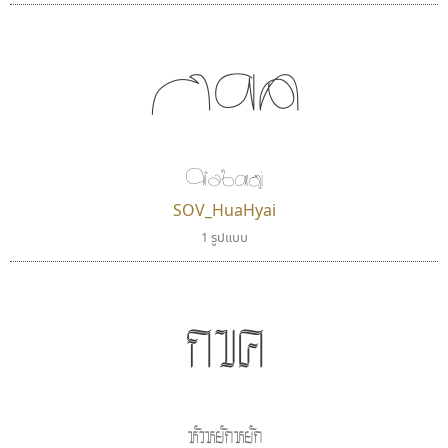
กขค
ธีชา สตูดิโอ 23
ธรรมดาสตูดิโอ
หัวใหญ่
Tcha Studio 23
dhammadha studio
ธีร์ชญาน์ นามขาน
มณฑล ธนาโรจน์
SOV_HuaHyai
1 รูปแบบ
กขค
หัวหยักหยัก