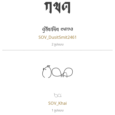
กขค
ตัวอักษรไม่มีหัวขมวด
แบบตัวอักษรหัวบอด
ผู้ออกแบบฟอนต์ไทยทุกท่านที่สร้างสรรค์ผลงานเพื่อ
9
A
B
C
D
E
F
G
H
I
J
ฟอนต์ยอดนิยม
แบบตัวอักษรเกาหลี
สืบสานอักษรไทย
K
L
M
N
O
P
Q
R
S
T
U
ฟอนต์ล้านดาวน์โหลด
แบบตัวอักษรเส้นขอบ
คุณแอน ปรัชญา สิงห์โต ที่อนุญาตให้เผยแพร่ข้อมูล
ระบบปฏิบัติการ
แบบตัวอักษรแฟนซี
V
W
Y
Z
ดุสิตสมิต ๒๔๖๑
อัตลักษณ์องค์กร
แบบตัวอักษรโบราณ
จาก ฟอนต์.คอม
แบบตัวการ์ตูน
แบบตัวเขียนพู่กัน
SOV_DusitSmit2461
ก
ข
ค
จ
ฉ
ช
ซ
ฌ
ด
ต
ถ
แบบตัวดิสเพลย์
แบบตัวเนื้อความ
2 รูปแบบ
แบบตัวประดิษฐ์
แบบตัวเหลี่ยม
ท
ธ
น
บ
ป
ผ
พ
ฟ
ภ
ม
ย
แบบตัวพิกเซล
แบบปลายมน
ร
ฤ
ล
ว
ศ
ส
ห
อ
ฮ
กขค
แบบตัวพิมพ์ดีด
แบบปลายแหลม
แบบตัวมีเชิงฐาน
แบบปากกาหัวตัด
แบบตัวอักษรจีน
แบบฟอนต์ซิ่ง
ไอ้แอน
คัดสรร ดีมาก
แบบตัวอักษรซ้อนเงา
แบบลายมือผู้ใหญ่
Iannnnn
Cadson Demak
แบบตัวอักษรย้อนยุค
แบบลายมือวัยรุ่น
ปรัชญา สิงห์โต
แบบตัวอักษรล้านนา
แบบลายมือเด็ก
ไข่
แบบตัวอักษรลาว
แบบอาลักษณ์
SOV_Khai
แบบตัวอักษรสคริปท์
1 รูปแบบ