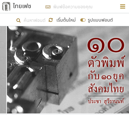
การในรูปแบบใหม่เพื่อใช้เป็นแนวทางในการศึกษารูป
ร่างหน้าตาของฟอนต์ไทยสำหรับการเรียนรู้เพื่อเริ่ม
เริ่มต้นใหม่
รูปแบบฟอนต์
สร้างฟอนต์ของตัวเอง ในเดือนมีนาคม พ.ศ. ๒๕๖๒ จึง
ได้เริ่ม ไทยเฟซ นี้ขึ้นมา
แสดงฟอนต์ทั้งหมด
เป้าหมายที่ยังคงดำเนินไปอยู่ คือการเพิ่มฟอนต์ไทย
เข้าไปให้ได้อย่างน้อยเดือนละ ๓๐ ฟอนต์ นั่นหมายถึง
ปลายปี พ.ศ. ๒๕๖๒ จะมีฟอนต์ไม่ต่ำกว่า ๔๐๐ ฟอนต์ใน
ระบบ หวังว่า นอกจากจะเป็นประโยชน์ต่อตนเองแล้ว
จะมีประโยชน์กับผู้อื่นได้บ้าง ไม่มากก็น้อย
ขอขอบคุณ
ตัวอักษรมีหัวขมวด
แบบตัวอักษรหัวบัว