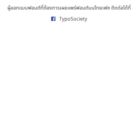
ธารทิพย์ เกตุย้อย
ผู้ออกแบบฟอนต์ที่ต้องการเผยแพร่ฟอนต์บนไทยเฟซ ติดต่อได้ที่
นิกร ศิริสวัสดิ์
TypoSociety
นิวัฒน์ ภัทโรวาสน์
นพิน วรรณบูรณ์
นภนต์ พุทธิพัฒนกุล
นำโชค สินมงคลรักษา
บีทีเอ็น ฟอนต์
บุษกร ฮวบแช่ม
บวร จรดล
ปรัชญา สิงห์โต
ปริญญา โรจน์อารยานนท์
ประชิด ทิณบุตร
ประชาธิปไทป์
ปาณิสรา ฉัตรเดชาชัย
พิชยา โพธิปัสสา
พูลลาภ วีระธนาบุตร
พ็อกเก็ตฟอนต์
พงศธรณ์ สระอุทัย