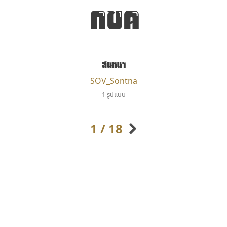
กขค
สนทนา
SOV_Sontna
นังรอง
ซู๊ดดู๊ซ
1 รูปแบบ
uvSOV
zooddooz
วรวุฒิ ธนวัฒนาวนิช
สรรเสริญ เหรียญทอง
1 / 18
กิตติศักดิ์ ศิริกมลเสถียร
กิตติ ศิริรัตนบุญชัย
กัลย์สุดา เปี่ยมประจักพงษ์
กัลยาณมิตร นรรัตน์พุทธิ
ก-ฮ