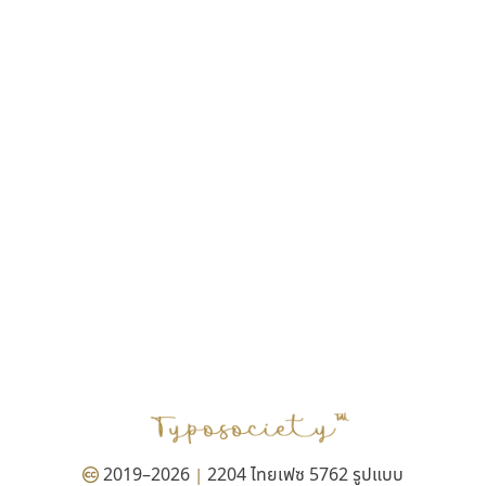
ฎายิน ลีลา
ณัฐชนน สตันยสุวรรณ
ณัฐพล พุ่มห่วง
ณัฐพล วัดอ่อน
ณัฐพล อู่ผลเจริญ
ณัฐวุฒิ วันดี
ณัฐวุฒิ เชิงดี
ณัฐวิทย์ นพเก้า
ณภัทร วิจิตรกรสกุล
ดุสิต สุภาสวัสดิ์
ดีอาร์ ดีไซน์
ทิพวัลย์ สัมนาวงศ์
ทวีชัย อัศวรังสิตแสง
ธัญชภัสส์ จันทรนิมิ
ธัญรมณ ผู้ภาวศุทธิ
ธีร์ชญาน์ นามขาน
ธีรวัฒน์ พจน์วิบูลศิริ
ธงชัย ศรีเมือง
2019–2026
2204 ไทยเฟซ 5762 รูปแบบ
|
ธนัญธร เลิศไพรวัลย์