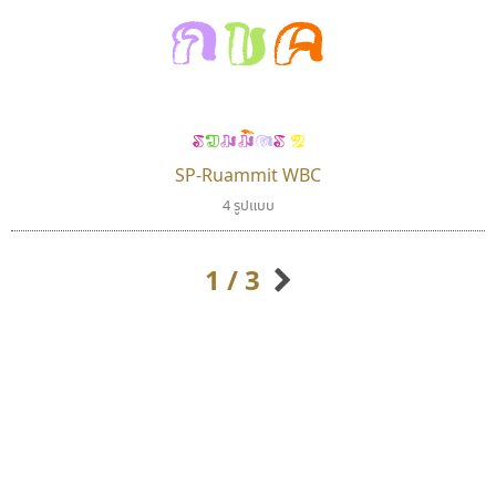
กขค
รวมมิตร 2
SP-Ruammit WBC
นังรอง
ยูไอดี ฟอนต์
4 รูปแบบ
uvSOV
UID Font
วรวุฒิ ธนวัฒนาวนิช
สร้างสรรค์ สมกุศล
1 / 3
กิตติศักดิ์ ศิริกมลเสถียร
กิตติ ศิริรัตนบุญชัย
กัลย์สุดา เปี่ยมประจักพงษ์
กัลยาณมิตร นรรัตน์พุทธิ
ก-ฮ