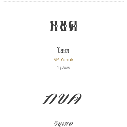
กขค
เลย์อิจิ
ไอ้แอน
โยนก
Layiji
Iannnnn
นำโชค สินมงคลรักษา
ปรัชญา สิงห์โต
SP-Yonok
1 รูปแบบ
กขค
วินเทล