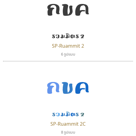
กขค
คัดสรร ดีมาก
ทอศิลป์
Cadson Demak
Torsilp
รวมมิตร 2
ภาณุพันธุ์ ตะลันกูล
SP-Ruammit 2
6 รูปแบบ
กขค
รวมมิตร 2
มานี มีฟอนต์
พ็อกเก็ตฟอนต์
SP-Ruammit 2C
Manee Meefont
Pocket Fonts
8 รูปแบบ
ศรัณยพัชร์ ธารีสิทธิ์