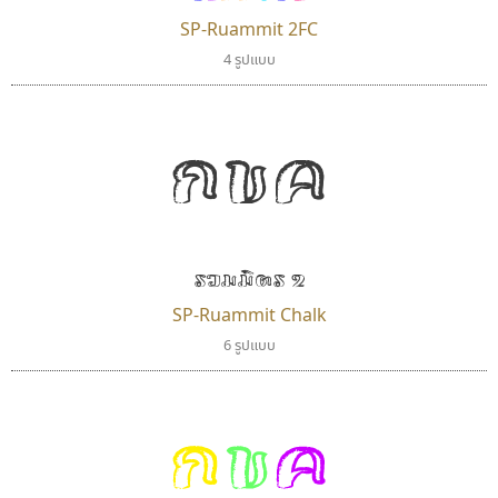
SP-Ruammit 2FC
4 รูปแบบ
กขค
ซูเปอร์สโตร์
ซู๊ดดู๊ซ
Superstore Font
zooddooz
ฉัตรณรงค์ จริงศุภธาดา
สรรเสริญ เหรียญทอง
รวมมิตร 2
SP-Ruammit Chalk
6 รูปแบบ
กขค
ปาณิสรา แอน
สุราฟอนต์