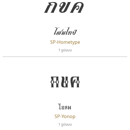
กขค
ตัวอักษรไม่มีหัวขมวด
แบบตัวอักษรหัวบอด
ผู้ออกแบบฟอนต์ไทยทุกท่านที่สร้างสรรค์ผลงานเพื่อ
9
A
B
C
D
E
F
G
H
I
J
ฟอนต์ยอดนิยม
แบบตัวอักษรเกาหลี
สืบสานอักษรไทย
K
L
M
N
O
P
Q
R
S
T
U
ฟอนต์ล้านดาวน์โหลด
แบบตัวอักษรเส้นขอบ
คุณแอน ปรัชญา สิงห์โต ที่อนุญาตให้เผยแพร่ข้อมูล
ระบบปฏิบัติการ
แบบตัวอักษรแฟนซี
V
W
Y
Z
โฮมไทป์
อัตลักษณ์องค์กร
แบบตัวอักษรโบราณ
จาก ฟอนต์.คอม
แบบตัวการ์ตูน
แบบตัวเขียนพู่กัน
SP-Hometype
ก
ข
ค
จ
ฉ
ช
ซ
ฌ
ด
ต
ถ
แบบตัวดิสเพลย์
แบบตัวเนื้อความ
1 รูปแบบ
แบบตัวประดิษฐ์
แบบตัวเหลี่ยม
ท
ธ
น
บ
ป
ผ
พ
ฟ
ภ
ม
ย
แบบตัวพิกเซล
แบบปลายมน
กขค
ร
ฤ
ล
ว
ศ
ส
ห
อ
ฮ
แบบตัวพิมพ์ดีด
แบบปลายแหลม
แบบตัวมีเชิงฐาน
แบบปากกาหัวตัด
แบบตัวอักษรจีน
แบบฟอนต์ซิ่ง
ดีอาร์ ดีไซน์
กูเกิล
แบบตัวอักษรซ้อนเงา
แบบลายมือผู้ใหญ่
DR Design
Google
แบบตัวอักษรย้อนยุค
แบบลายมือวัยรุ่น
ดำรง เติมทอง
แบบตัวอักษรล้านนา
แบบลายมือเด็ก
โยนพ
แบบตัวอักษรลาว
แบบอาลักษณ์
SP-Yonop
แบบตัวอักษรสคริปท์
1 รูปแบบ