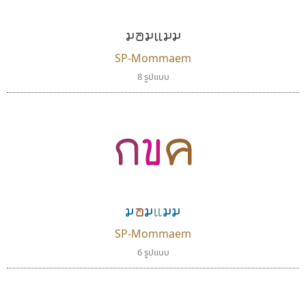
มอมแมม
SP-Mommaem
8 รูปแบบ
กขค
เคอาร์ต ฟอนต์
คราฟตี้ฟอนต์
Kart Font
Crafty Font
นิกร ศิริสวัสดิ์
จิลดา ฤทธิ์คำรพ
มอมแมม
SP-Mommaem
6 รูปแบบ