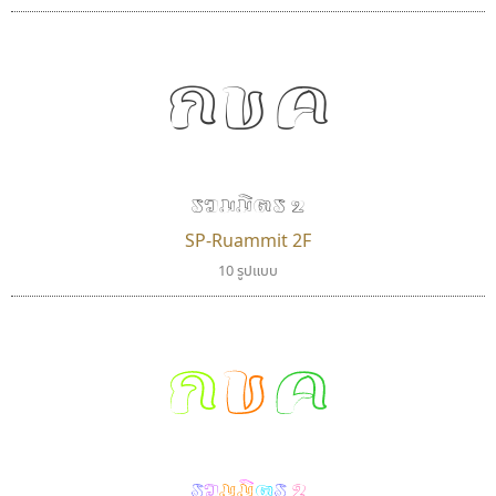
กขค
รวมมิตร 2
SP-Ruammit 2F
10 รูปแบบ
บีทูไซน์
จิปาไทป์
B2 SIGN
Jipatype
กขค
กิตติศักดิ์ ศิริกมลเสถียร
อานุภาพ ใจชำนาญ
รวมมิตร 2