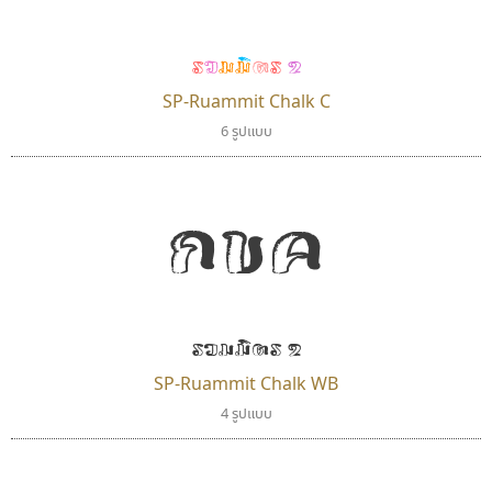
PanisaraAnn Font
Surafont
ปาณิสรา ฉัตรเดชาชัย
ณัฐพล วัดอ่อน
รวมมิตร 2
SP-Ruammit Chalk C
6 รูปแบบ
กขค
รวมมิตร 2
ฟอนต์อยู่นี่
ทีเอส ฟอนต์
FontUni
TS Font
SP-Ruammit Chalk WB
สังศิต ไสววรรณ
ธงชัย ศรีเมือง
4 รูปแบบ