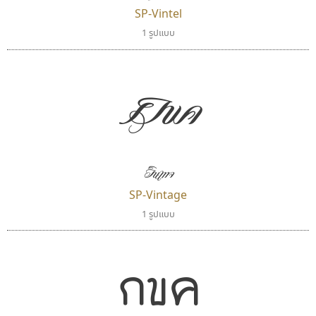
SP-Vintel
ฟอนต์คราฟ
ธรรมดาสตูดิโอ
1 รูปแบบ
Fontcraft
dhammadha studio
จุติพงศ์ ภูสุมาศ • สุวิสา ภูสุมาศ
มณฑล ธนาโรจน์
กขค
วินเทจ
SP-Vintage
1 รูปแบบ
ไทโปแมนเซอร์
ธีชา สตูดิโอ 23
กขค
Typomancer
Tcha Studio 23
วริทธิ์ ไชยกูล
ธีร์ชญาน์ นามขาน