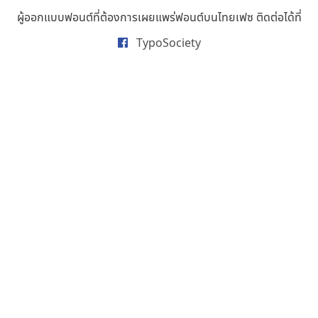
ธารทิพย์ เกตุย้อย
ผู้ออกแบบฟอนต์ที่ต้องการเผยแพร่ฟอนต์บนไทยเฟซ ติดต่อได้ที่
นิกร ศิริสวัสดิ์
TypoSociety
นิวัฒน์ ภัทโรวาสน์
นพิน วรรณบูรณ์
นภนต์ พุทธิพัฒนกุล
นำโชค สินมงคลรักษา
บีทีเอ็น ฟอนต์
บุษกร ฮวบแช่ม
บวร จรดล
ปรัชญา สิงห์โต
ปริญญา โรจน์อารยานนท์
ประชิด ทิณบุตร
ประชาธิปไทป์
ปาณิสรา ฉัตรเดชาชัย
พิชยา โพธิปัสสา
พูลลาภ วีระธนาบุตร
พ็อกเก็ตฟอนต์
พงศธรณ์ สระอุทัย