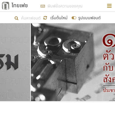
การในรูปแบบใหม่เพื่อใช้เป็นแนวทางในการศึกษารูป
ร่างหน้าตาของฟอนต์ไทยสำหรับการเรียนรู้เพื่อเริ่ม
เริ่มต้นใหม่
รูปแบบฟอนต์
สร้างฟอนต์ของตัวเอง ในเดือนมีนาคม พ.ศ. ๒๕๖๒ จึง
ได้เริ่ม ไทยเฟซ นี้ขึ้นมา
แสดงฟอนต์ทั้งหมด
เป้าหมายที่ยังคงดำเนินไปอยู่ คือการเพิ่มฟอนต์ไทย
เข้าไปให้ได้อย่างน้อยเดือนละ ๓๐ ฟอนต์ นั่นหมายถึง
ปลายปี พ.ศ. ๒๕๖๒ จะมีฟอนต์ไม่ต่ำกว่า ๔๐๐ ฟอนต์ใน
ระบบ หวังว่า นอกจากจะเป็นประโยชน์ต่อตนเองแล้ว
จะมีประโยชน์กับผู้อื่นได้บ้าง ไม่มากก็น้อย
ขอขอบคุณ
ตัวอักษรมีหัวขมวด
แบบตัวอักษรหัวบัว