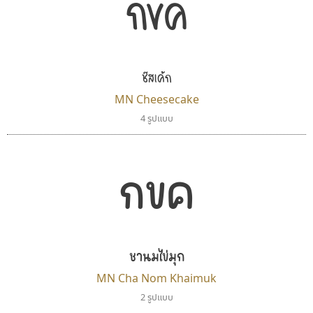
กขค
ตัวอักษรไม่มีหัวขมวด
แบบตัวอักษรหัวบอด
9
A
B
C
D
E
F
G
H
I
J
ผู้ออกแบบฟอนต์ไทยทุกท่านที่สร้างสรรค์ผลงานเพื่อ
ฟอนต์ยอดนิยม
แบบตัวอักษรเกาหลี
สืบสานอักษรไทย
K
L
M
N
O
P
Q
R
S
T
U
ฟอนต์ล้านดาวน์โหลด
แบบตัวอักษรเส้นขอบ
คุณแอน ปรัชญา สิงห์โต ที่อนุญาตให้เผยแพร่ข้อมูล
ระบบปฏิบัติการ
แบบตัวอักษรแฟนซี
V
W
Y
Z
ชีสเค้ก
อัตลักษณ์องค์กร
แบบตัวอักษรโบราณ
จาก ฟอนต์.คอม
แบบตัวการ์ตูน
แบบตัวเขียนพู่กัน
MN Cheesecake
ก
ข
ค
จ
ฉ
ช
ซ
ฌ
ด
ต
ถ
แบบตัวดิสเพลย์
แบบตัวเนื้อความ
4 รูปแบบ
แบบตัวประดิษฐ์
แบบตัวเหลี่ยม
ท
ธ
น
บ
ป
ผ
พ
ฟ
ภ
ม
ย
แบบตัวพิกเซล
แบบปลายมน
ร
ฤ
ล
ว
ศ
ส
ห
อ
ฮ
แบบตัวพิมพ์ดีด
แบบปลายแหลม
กขค
แบบตัวมีเชิงฐาน
แบบปากกาหัวตัด
แบบตัวอักษรจีน
แบบฟอนต์ซิ่ง
ซู๊ดดู๊ซ
ยูไอดี ฟอนต์
แบบตัวอักษรซ้อนเงา
แบบลายมือผู้ใหญ่
zooddooz
UID Font
แบบตัวอักษรย้อนยุค
แบบลายมือวัยรุ่น
สรรเสริญ เหรียญทอง
สร้างสรรค์ สมกุศล
แบบตัวอักษรล้านนา
แบบลายมือเด็ก
ชานมไข่มุก
แบบตัวอักษรลาว
แบบอาลักษณ์
MN Cha Nom Khaimuk
แบบตัวอักษรสคริปท์
2 รูปแบบ