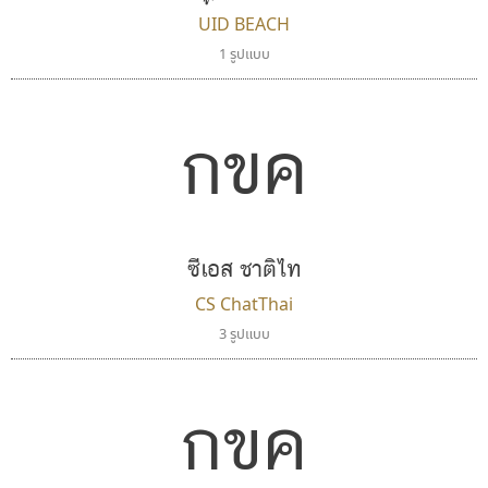
UID BEACH
1 รูปแบบ
กขค
ปาณิสรา แอน
เคอาร์ต ฟอนต์
PanisaraAnn Font
Kart Font
ปาณิสรา ฉัตรเดชาชัย
นิกร ศิริสวัสดิ์
ซีเอส ชาติไท
CS ChatThai
3 รูปแบบ
กขค
กูเกิล
สุราฟอนต์