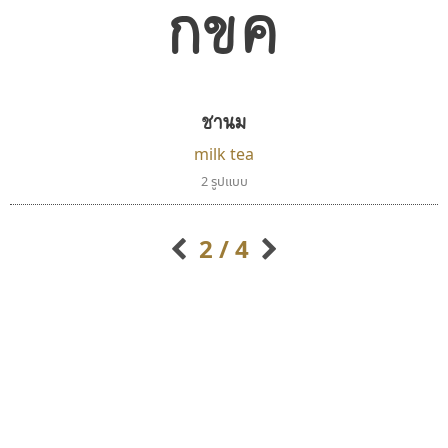
กขค
ชานม
milk tea
คราฟตี้ฟอนต์
ฟอนต์คราฟ
2 รูปแบบ
Crafty Font
Fontcraft
จิลดา ฤทธิ์คำรพ
จุติพงศ์ ภูสุมาศ • สุวิสา ภูสุมาศ
2 / 4
กิตติศักดิ์ ศิริกมลเสถียร
กิตติ ศิริรัตนบุญชัย
กัลย์สุดา เปี่ยมประจักพงษ์
กัลยาณมิตร นรรัตน์พุทธิ
ก-ฮ