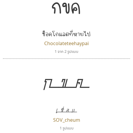
กขค
ธรรมดาสตูดิโอ
บีทูไซน์
dhammadha studio
B2 SIGN
ช็อคโกแลตที่หายไป
มณฑล ธนาโรจน์
กิตติศักดิ์ ศิริกมลเสถียร
Chocolateteehaypai
1 จาก 2 รูปแบบ
กขค
เชื่อม
ทีเอส ฟอนต์
ดีอาร์ ดีไซน์
SOV_cheum
TS Font
DR Design
1 รูปแบบ
ธงชัย ศรีเมือง
ดำรง เติมทอง