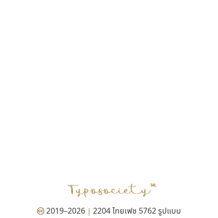
ฎายิน ลีลา
ณัฐชนน สตันยสุวรรณ
ณัฐพล พุ่มห่วง
ณัฐพล วัดอ่อน
ณัฐพล อู่ผลเจริญ
ณัฐวุฒิ วันดี
ณัฐวุฒิ เชิงดี
ณัฐวิทย์ นพเก้า
ณภัทร วิจิตรกรสกุล
ดุสิต สุภาสวัสดิ์
ดีอาร์ ดีไซน์
ทิพวัลย์ สัมนาวงศ์
ทวีชัย อัศวรังสิตแสง
ธัญชภัสส์ จันทรนิมิ
ธัญรมณ ผู้ภาวศุทธิ
ธีร์ชญาน์ นามขาน
ธีรวัฒน์ พจน์วิบูลศิริ
ธงชัย ศรีเมือง
2019–2026
2204 ไทยเฟซ 5762 รูปแบบ
|
ธนัญธร เลิศไพรวัลย์