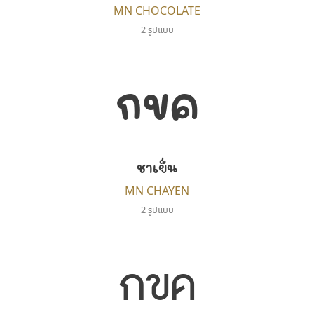
MN CHOCOLATE
นังรอง
ธีชา สตูดิโอ 23
2 รูปแบบ
uvSOV
Tcha Studio 23
วรวุฒิ ธนวัฒนาวนิช
ธีร์ชญาน์ นามขาน
กขค
ชาเย็น
MN CHAYEN
2 รูปแบบ
จิปาไทป์
ทอศิลป์
Jipatype
Torsilp
กขค
อานุภาพ ใจชำนาญ
ภาณุพันธุ์ ตะลันกูล