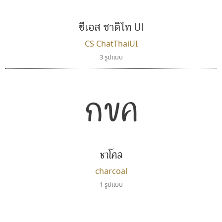
Google
Surafont
ณัฐพล วัดอ่อน
ซีเอส ชาติไท UI
CS ChatThaiUI
3 รูปแบบ
กขค
ฟอนต์อยู่นี่
ไทโปแมนเซอร์
ชาโคล
FontUni
Typomancer
charcoal
สังศิต ไสววรรณ
วริทธิ์ ไชยกูล
1 รูปแบบ