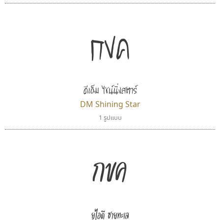
กขค
ดีเอ็ม ไชน์นิ่งสตาร์
DM Shining Star
1 รูปแบบ
พ็อกเก็ตฟอนต์
ไอ้แอน
Pocket Fonts
Iannnnn
ปรัชญา สิงห์โต
กขค
ยูไอดี ชายทะเล