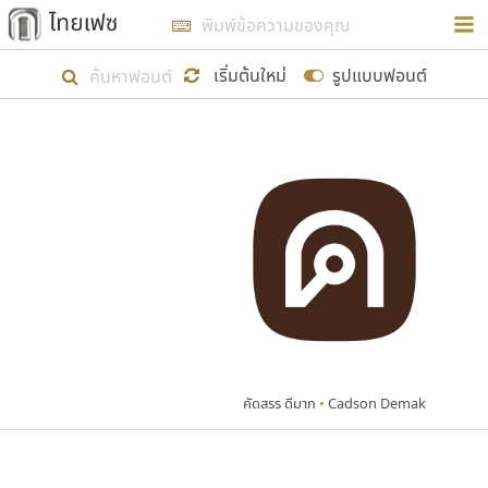
การในรูปแบบใหม่เพื่อใช้เป็นแนวทางในการศึกษารูป
ร่างหน้าตาของฟอนต์ไทยสำหรับการเรียนรู้เพื่อเริ่ม
เริ่มต้นใหม่
รูปแบบฟอนต์
สร้างฟอนต์ของตัวเอง ในเดือนมีนาคม พ.ศ. ๒๕๖๒ จึง
ได้เริ่ม ไทยเฟซ นี้ขึ้นมา
แสดงฟอนต์ทั้งหมด
เป้าหมายที่ยังคงดำเนินไปอยู่ คือการเพิ่มฟอนต์ไทย
เข้าไปให้ได้อย่างน้อยเดือนละ ๓๐ ฟอนต์ นั่นหมายถึง
ปลายปี พ.ศ. ๒๕๖๒ จะมีฟอนต์ไม่ต่ำกว่า ๔๐๐ ฟอนต์ใน
ระบบ หวังว่า นอกจากจะเป็นประโยชน์ต่อตนเองแล้ว
จะมีประโยชน์กับผู้อื่นได้บ้าง ไม่มากก็น้อย
คัดสรร ดีมาก
•
Cadson Demak
ขอขอบคุณ
ตัวอักษรมีหัวขมวด
แบบตัวอักษรหัวบัว