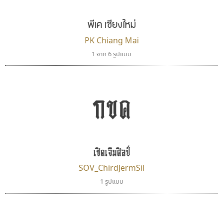
พีเค เชียงใหม่
PK Chiang Mai
1 จาก 6 รูปแบบ
กขค
มานี มีฟอนต์
คัดสรร ดีมาก
Manee Meefont
Cadson Demak
ศรัณยพัชร์ ธารีสิทธิ์
เชิดเจิมศิลป์
SOV_ChirdJermSil
1 รูปแบบ