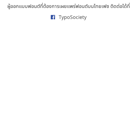
ธารทิพย์ เกตุย้อย
ผู้ออกแบบฟอนต์ที่ต้องการเผยแพร่ฟอนต์บนไทยเฟซ ติดต่อได้ที่
นิกร ศิริสวัสดิ์
TypoSociety
นิวัฒน์ ภัทโรวาสน์
นพิน วรรณบูรณ์
นภนต์ พุทธิพัฒนกุล
นำโชค สินมงคลรักษา
บีทีเอ็น ฟอนต์
บุษกร ฮวบแช่ม
บวร จรดล
ปรัชญา สิงห์โต
ปริญญา โรจน์อารยานนท์
ประชิด ทิณบุตร
ประชาธิปไทป์
ปาณิสรา ฉัตรเดชาชัย
พิชยา โพธิปัสสา
พูลลาภ วีระธนาบุตร
พ็อกเก็ตฟอนต์
พงศธรณ์ สระอุทัย