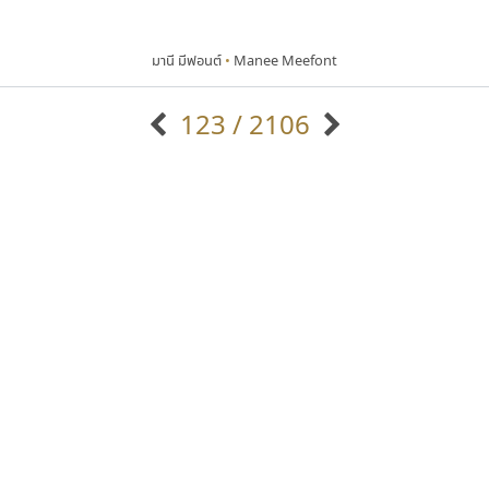
มานี มีฟอนต์
•
Manee Meefont
123 / 2106
แบบตัวอักษรจีน
แบบตัวอักษรหัวบัว
แบบตัวอักษรซ้อนเงา
แบบตัวอักษรหัวบอด
G
H
I
J
K
L
M
N
O
P
Q
R
แบบตัวอักษรย้อนยุค
แบบตัวอักษรเกาหลี
ถ
แบบตัวอักษรล้านนา
ท
ธ
น
บ
ป
แบบตัวอักษรเส้นขอบ
ผ
พ
ฟ
ภ
ม
แบบตัวอักษรลาว
แบบตัวอักษรแฟนซี
แบบตัวอักษรสคริปท์
แบบตัวอักษรโบราณ
พ็อกเก็ตฟอนต์
ซูเปอร์สโตร์