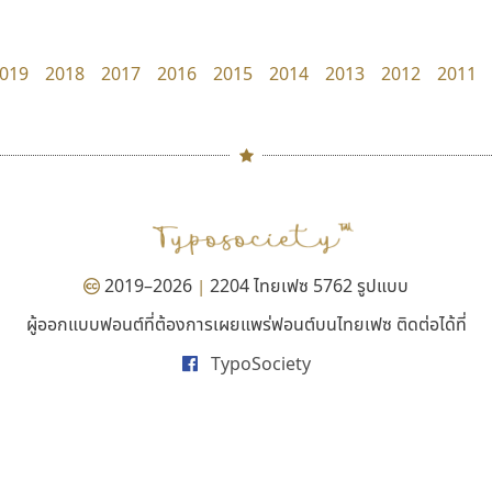
Pocket Fonts
Superstore Font
ฉัตรณรงค์ จริงศุภธาดา
019
2018
2017
2016
2015
2014
2013
2012
2011
#
TH
ฉ
Naipol
TLWG
ช
O
Torsilp
ซ
2019–2026
2204 ไทยเฟซ 5762 รูปแบบ
|
P
TS
PANI
Type Buthon
ฐ
ผู้ออกแบบฟอนต์ที่ต้องการเผยแพร่ฟอนต์บนไทยเฟซ ติดต่อได้ที่
ยูไอดี ฟอนต์
ไทโปแมนเซอร์
PK
Typomancer
ฑ
TypoSociety
UID Font
Typomancer
PS
U
สร้างสรรค์ สมกุศล
วริทธิ์ ไชยกูล
Q
UID
ด
R
UNK
ต
S
UPC
ถ
Sarun’s
V
ท