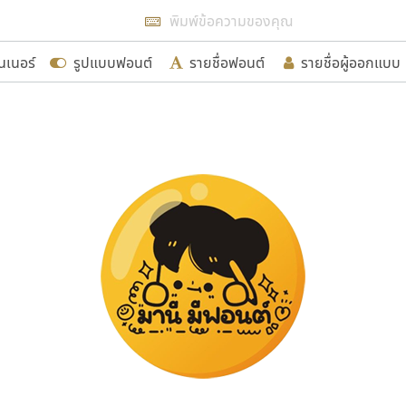
แสดงฟอนต์ทั้งหมด
นเนอร์
รูปแบบฟอนต์
รายชื่อฟอนต์
รายชื่อผู้ออกแบบ
รเพิ่มฟอนต์ไทยเข้าไปให้ได้อย่างน้อยเดือนละ ๓๐ ฟอนต์ นั่
นอกจากจะเป็นประโยชน์ต่อตนเองแล้ว จะมีประโยชน์กับผู้อื่นไ
ขอขอบคุณ
อกแบบฟอนต์ไทยทุกท่านที่สร้างสรรค์ผลงานเพื่อสืบสานอัก
อน ปรัชญา สิงห์โต ที่อนุญาตให้เผยแพร่ข้อมูลจาก ฟอนต