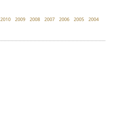
B2 SIGN
uvSOV
กิตติศักดิ์ ศิริกมลเสถียร
วรวุฒิ ธนวัฒนาวนิช
2010
2009
2008
2007
2006
2005
2004
ย
ร
ฤ
ฌ
ล
ว
จิปาไทป์
ปาณิสรา แอน
ศ
Jipatype
PanisaraAnn Font
ณ
ส
อานุภาพ ใจชำนาญ
ปาณิสรา ฉัตรเดชาชัย
ห
อ
ฮ
๒