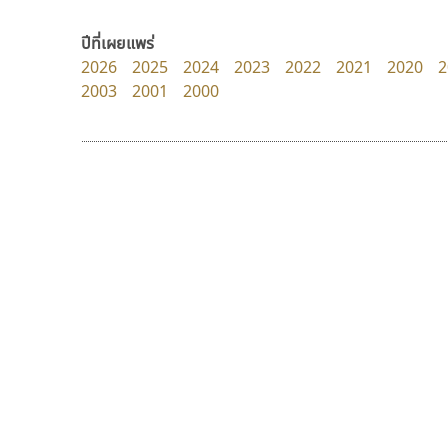
zooddooz
Fontcraft
สรรเสริญ เหรียญทอง
จุติพงศ์ ภูสุมาศ • สุวิสา ภูสุมาศ
ปีที่เผยแพร่
2026
2025
2024
2023
2022
2021
2020
2
2003
2001
2000
9 Fonts
F
A
Fontcraft
Apple
FontUni
ATK
G
AtNoon
Google Fonts
ดีอาร์ ดีไซน์
ทอศิลป์
B
H
DR Design
Torsilp
B2 SIGN
I
ดำรง เติมทอง
ภาณุพันธุ์ ตะลันกูล
BLK
Iannnnn
Book
J
BTN
Jipatype
C
JS