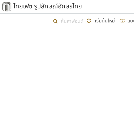
เริ่ม ไทยเฟซ นี้ขึ้นมา
เริ่มต้นใหม่
แบ
เป้าหมายที่ยังคงดำเนินไปอยู่ คือกา
ไม่ต่ำกว่า ๔๐๐ ฟอนต์ในระบบ หวังว่า 
ผู้อ
คุณแ