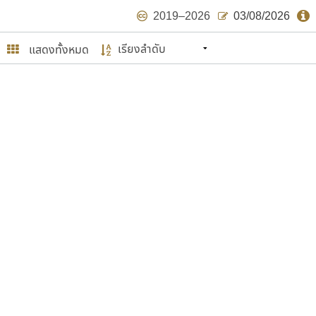
2019–2026
03/08/2026
แสดงทั้งหมด
นหมายถึง ปลายปี พ.ศ. ๒๕๖๒ จะมีฟอนต์
ด้บ้าง ไม่มากก็น้อย
ษรไทย
์.คอม