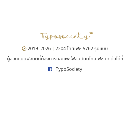
ฟอนต์อยู่นี่
นังรอง
FontUni
uvSOV
สังศิต ไสววรรณ
วรวุฒิ ธนวัฒนาวนิช
2019–2026
2204 ไทยเฟซ 5762 รูปแบบ
|
ผู้ออกแบบฟอนต์ที่ต้องการเผยแพร่ฟอนต์บนไทยเฟซ ติดต่อได้ที่
TypoSociety
กูเกิล
ฟอนต์คราฟ
Google
Fontcraft
จุติพงศ์ ภูสุมาศ • สุวิสา ภูสุมาศ