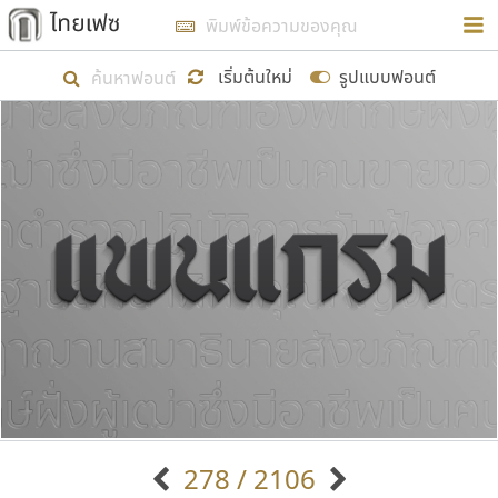
การในรูปแบบใหม่เพื่อใช้เป็นแนวทางในการศึกษารูป
ร่างหน้าตาของฟอนต์ไทยสำหรับการเรียนรู้เพื่อเริ่ม
เริ่มต้นใหม่
รูปแบบฟอนต์
สร้างฟอนต์ของตัวเอง ในเดือนมีนาคม พ.ศ. ๒๕๖๒ จึง
ได้เริ่ม ไทยเฟซ นี้ขึ้นมา
แสดงฟอนต์ทั้งหมด
เป้าหมายที่ยังคงดำเนินไปอยู่ คือการเพิ่มฟอนต์ไทย
เข้าไปให้ได้อย่างน้อยเดือนละ ๓๐ ฟอนต์ นั่นหมายถึง
ปลายปี พ.ศ. ๒๕๖๒ จะมีฟอนต์ไม่ต่ำกว่า ๔๐๐ ฟอนต์ใน
ระบบ หวังว่า นอกจากจะเป็นประโยชน์ต่อตนเองแล้ว
จะมีประโยชน์กับผู้อื่นได้บ้าง ไม่มากก็น้อย
ขอขอบคุณ
278 / 2106
ตัวอักษรมีหัวขมวด
แบบตัวอักษรหัวบัว