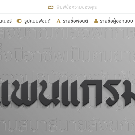
แสดงฟอนต์ทั้งหมด
นเนอร์
รูปแบบฟอนต์
รายชื่อฟอนต์
รายชื่อผู้ออกแบบ
รเพิ่มฟอนต์ไทยเข้าไปให้ได้อย่างน้อยเดือนละ ๓๐ ฟอนต์ นั่
นอกจากจะเป็นประโยชน์ต่อตนเองแล้ว จะมีประโยชน์กับผู้อื่นไ
ขอขอบคุณ
อกแบบฟอนต์ไทยทุกท่านที่สร้างสรรค์ผลงานเพื่อสืบสานอัก
อน ปรัชญา สิงห์โต ที่อนุญาตให้เผยแพร่ข้อมูลจาก ฟอนต