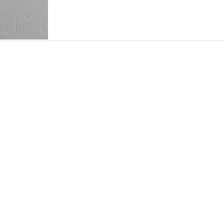
แบบตัวเขียนพู่กัน
แบบฟอนต์ซิ่ง
แบบตัวเนื้อความ
แบบลายมือผู้ใหญ่
S
T
U
V
W
Y
Z
แบบตัวเหลี่ยม
แบบลายมือวัยรุ่น
ย
แบบปลายมน
ร
ฤ
ล
ว
ศ
แบบลายมือเด็ก
ส
ห
อ
ฮ
แบบปลายแหลม
แบบอาลักษณ์
แบบปากกาหัวตัด
ปาณิสรา แอน
ฟอนต์อยู่นี่