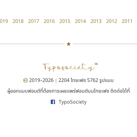
Layiji
Kart Font
นำโชค สินมงคลรักษา
นิกร ศิริสวัสดิ์
019
2018
2017
2016
2015
2014
2013
2012
2011
#
TH
ฉ
Naipol
TLWG
ช
O
Torsilp
ซ
2019–2026
2204 ไทยเฟซ 5762 รูปแบบ
|
P
TS
PANI
Type Buthon
ฐ
ผู้ออกแบบฟอนต์ที่ต้องการเผยแพร่ฟอนต์บนไทยเฟซ ติดต่อได้ที่
ซูเปอร์สโตร์
ไอ้แอน
PK
Typomancer
ฑ
TypoSociety
Superstore Font
Iannnnn
PS
U
ฉัตรณรงค์ จริงศุภธาดา
ปรัชญา สิงห์โต
Q
UID
ด
R
UNK
ต
S
UPC
ถ
Sarun’s
V
ท