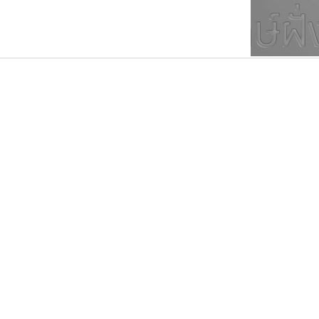
ตัวอักษรมีหัวขมวด
แบบตัวการ์ตูน
ตัวอักษรไม่มีหัวขมวด
แบบตัวดิสเพลย์
9
A
B
C
D
E
F
ฟอนต์ยอดนิยม
แบบตัวประดิษฐ์
ฟอนต์ล้านดาวน์โหลด
ก
ข
ค
จ
ฉ
ช
แบบตัวพิกเซล
ซ
ฌ
ด
ต
ระบบปฏิบัติการ
แบบตัวพิมพ์ดีด
อัตลักษณ์องค์กร
แบบตัวมีเชิงฐาน
ฟอนต์คราฟ
ธรรมดาสตูดิโอ