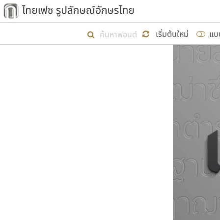
เริ่ม ไทยเฟซ นี้ขึ้นมา
เริ่มต้นใหม่
แบ
เป้าหมายที่ยังคงดำเนินไปอยู่ คือกา
ไม่ต่ำกว่า ๔๐๐ ฟอนต์ในระบบ หวังว่า 
ผู้อ
คุณแ