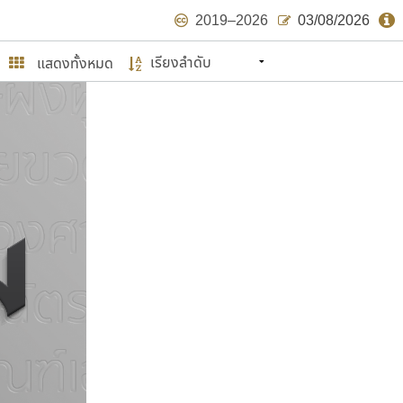
2019–2026
03/08/2026
แสดงทั้งหมด
นหมายถึง ปลายปี พ.ศ. ๒๕๖๒ จะมีฟอนต์
ด้บ้าง ไม่มากก็น้อย
ษรไทย
์.คอม