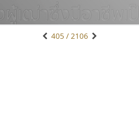
405 / 2106
แบบตัวอักษรจีน
แบบตัวอักษรหัวบัว
แบบตัวอักษรซ้อนเงา
แบบตัวอักษรหัวบอด
G
H
I
J
K
L
M
N
O
P
Q
R
แบบตัวอักษรย้อนยุค
แบบตัวอักษรเกาหลี
ถ
แบบตัวอักษรล้านนา
ท
ธ
น
บ
ป
แบบตัวอักษรเส้นขอบ
ผ
พ
ฟ
ภ
ม
แบบตัวอักษรลาว
แบบตัวอักษรแฟนซี
แบบตัวอักษรสคริปท์
แบบตัวอักษรโบราณ
เลย์อิจิ
เคอาร์ต ฟอนต์