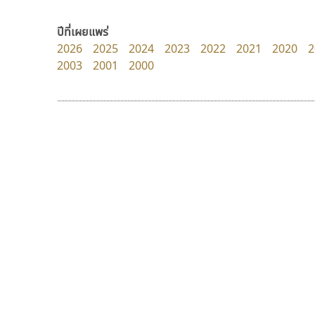
Fontcraft
dhammadha studio
จุติพงศ์ ภูสุมาศ • สุวิสา ภูสุมาศ
มณฑล ธนาโรจน์
ปีที่เผยแพร่
2026
2025
2024
2023
2022
2021
2020
2
2003
2001
2000
9 Fonts
F
A
Fontcraft
Apple
FontUni
ATK
G
AtNoon
Google Fonts
ยูไอดี ฟอนต์
กูเกิล
B
H
UID Font
Google
B2 SIGN
I
สร้างสรรค์ สมกุศล
BLK
Iannnnn
Book
J
BTN
Jipatype
C
JS