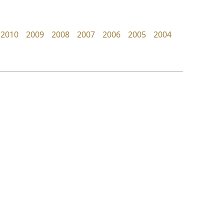
PanisaraAnn Font
FontUni
ปาณิสรา ฉัตรเดชาชัย
สังศิต ไสววรรณ
2010
2009
2008
2007
2006
2005
2004
ย
ร
ฤ
ฌ
ล
ว
ทีเอส ฟอนต์
สุราฟอนต์
ศ
TS Font
Surafont
ณ
ส
ธงชัย ศรีเมือง
ณัฐพล วัดอ่อน
ห
อ
ฮ
๒