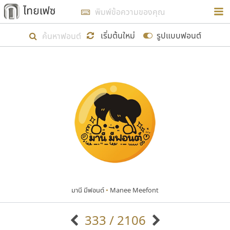
การในรูปแบบใหม่เพื่อใช้เป็นแนวทางในการศึกษารูป
ร่างหน้าตาของฟอนต์ไทยสำหรับการเรียนรู้เพื่อเริ่ม
เริ่มต้นใหม่
รูปแบบฟอนต์
สร้างฟอนต์ของตัวเอง ในเดือนมีนาคม พ.ศ. ๒๕๖๒ จึง
ได้เริ่ม ไทยเฟซ นี้ขึ้นมา
แสดงฟอนต์ทั้งหมด
เป้าหมายที่ยังคงดำเนินไปอยู่ คือการเพิ่มฟอนต์ไทย
เข้าไปให้ได้อย่างน้อยเดือนละ ๓๐ ฟอนต์ นั่นหมายถึง
ปลายปี พ.ศ. ๒๕๖๒ จะมีฟอนต์ไม่ต่ำกว่า ๔๐๐ ฟอนต์ใน
ระบบ หวังว่า นอกจากจะเป็นประโยชน์ต่อตนเองแล้ว
จะมีประโยชน์กับผู้อื่นได้บ้าง ไม่มากก็น้อย
มานี มีฟอนต์
•
Manee Meefont
ขอขอบคุณ
333 / 2106
ตัวอักษรมีหัวขมวด
แบบตัวอักษรหัวบัว