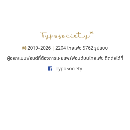
บีทูไซน์
ไอ้แอน
B2 SIGN
Iannnnn
กิตติศักดิ์ ศิริกมลเสถียร
ปรัชญา สิงห์โต
2019–2026
2204 ไทยเฟซ 5762 รูปแบบ
|
ผู้ออกแบบฟอนต์ที่ต้องการเผยแพร่ฟอนต์บนไทยเฟซ ติดต่อได้ที่
TypoSociety
เคอาร์ต ฟอนต์
ดีอาร์ ดีไซน์
Kart Font
DR Design
นิกร ศิริสวัสดิ์
ดำรง เติมทอง