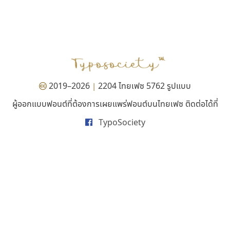
ธีชา สตูดิโอ 23
ทีเอส ฟอนต์
Tcha Studio 23
TS Font
ธีร์ชญาน์ นามขาน
ธงชัย ศรีเมือง
2019–2026
2204 ไทยเฟซ 5762 รูปแบบ
|
ผู้ออกแบบฟอนต์ที่ต้องการเผยแพร่ฟอนต์บนไทยเฟซ ติดต่อได้ที่
TypoSociety
ไทโปแมนเซอร์
มานี มีฟอนต์
Typomancer
Manee Meefont
วริทธิ์ ไชยกูล
ศรัณยพัชร์ ธารีสิทธิ์