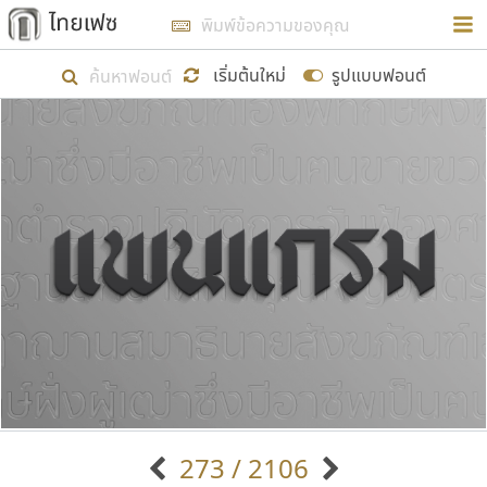
การในรูปแบบใหม่เพื่อใช้เป็นแนวทางในการศึกษารูป
ร่างหน้าตาของฟอนต์ไทยสำหรับการเรียนรู้เพื่อเริ่ม
เริ่มต้นใหม่
รูปแบบฟอนต์
สร้างฟอนต์ของตัวเอง ในเดือนมีนาคม พ.ศ. ๒๕๖๒ จึง
ได้เริ่ม ไทยเฟซ นี้ขึ้นมา
แสดงฟอนต์ทั้งหมด
เป้าหมายที่ยังคงดำเนินไปอยู่ คือการเพิ่มฟอนต์ไทย
เข้าไปให้ได้อย่างน้อยเดือนละ ๓๐ ฟอนต์ นั่นหมายถึง
ปลายปี พ.ศ. ๒๕๖๒ จะมีฟอนต์ไม่ต่ำกว่า ๔๐๐ ฟอนต์ใน
ระบบ หวังว่า นอกจากจะเป็นประโยชน์ต่อตนเองแล้ว
จะมีประโยชน์กับผู้อื่นได้บ้าง ไม่มากก็น้อย
ขอขอบคุณ
273 / 2106
ตัวอักษรมีหัวขมวด
แบบตัวอักษรหัวบัว