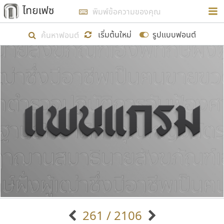
การในรูปแบบใหม่เพื่อใช้เป็นแนวทางในการศึกษารูป
ร่างหน้าตาของฟอนต์ไทยสำหรับการเรียนรู้เพื่อเริ่ม
เริ่มต้นใหม่
รูปแบบฟอนต์
สร้างฟอนต์ของตัวเอง ในเดือนมีนาคม พ.ศ. ๒๕๖๒ จึง
ได้เริ่ม ไทยเฟซ นี้ขึ้นมา
แสดงฟอนต์ทั้งหมด
เป้าหมายที่ยังคงดำเนินไปอยู่ คือการเพิ่มฟอนต์ไทย
เข้าไปให้ได้อย่างน้อยเดือนละ ๓๐ ฟอนต์ นั่นหมายถึง
ปลายปี พ.ศ. ๒๕๖๒ จะมีฟอนต์ไม่ต่ำกว่า ๔๐๐ ฟอนต์ใน
ระบบ หวังว่า นอกจากจะเป็นประโยชน์ต่อตนเองแล้ว
จะมีประโยชน์กับผู้อื่นได้บ้าง ไม่มากก็น้อย
ขอขอบคุณ
261 / 2106
ตัวอักษรมีหัวขมวด
แบบตัวอักษรหัวบัว