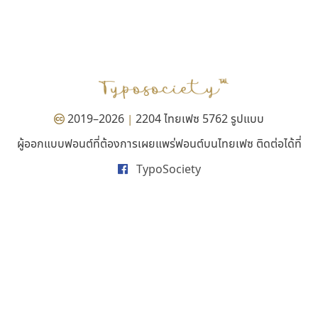
ไทโปแมนเซอร์
มานี มีฟอนต์
Typomancer
Manee Meefont
วริทธิ์ ไชยกูล
ศรัณยพัชร์ ธารีสิทธิ์
2019–2026
2204 ไทยเฟซ 5762 รูปแบบ
|
ผู้ออกแบบฟอนต์ที่ต้องการเผยแพร่ฟอนต์บนไทยเฟซ ติดต่อได้ที่
TypoSociety
นังรอง
ทอศิลป์
uvSOV
Torsilp
วรวุฒิ ธนวัฒนาวนิช
ภาณุพันธุ์ ตะลันกูล