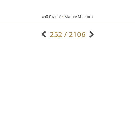
มานี มีฟอนต์
•
Manee Meefont
252 / 2106
แบบตัวอักษรจีน
แบบตัวอักษรหัวบัว
แบบตัวอักษรซ้อนเงา
แบบตัวอักษรหัวบอด
G
H
I
J
K
L
M
N
O
P
Q
R
แบบตัวอักษรย้อนยุค
แบบตัวอักษรเกาหลี
ถ
แบบตัวอักษรล้านนา
ท
ธ
น
บ
ป
แบบตัวอักษรเส้นขอบ
ผ
พ
ฟ
ภ
ม
แบบตัวอักษรลาว
แบบตัวอักษรแฟนซี
แบบตัวอักษรสคริปท์
แบบตัวอักษรโบราณ
บีทูไซน์
พ็อกเก็ตฟอนต์