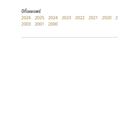
Torsilp
zooddooz
ภาณุพันธุ์ ตะลันกูล
สรรเสริญ เหรียญทอง
ปีที่เผยแพร่
2026
2025
2024
2023
2022
2021
2020
2
2003
2001
2000
9 Fonts
F
A
Fontcraft
Apple
FontUni
ATK
G
AtNoon
Google Fonts
ฟอนต์อยู่นี่
ทีเอส ฟอนต์
B
H
FontUni
TS Font
B2 SIGN
I
สังศิต ไสววรรณ
ธงชัย ศรีเมือง
BLK
Iannnnn
Book
J
BTN
Jipatype
C
JS