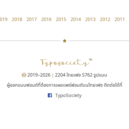
B2 SIGN
Pocket Fonts
กิตติศักดิ์ ศิริกมลเสถียร
019
2018
2017
2016
2015
2014
2013
2012
2011
#
TH
ฉ
Naipol
TLWG
ช
O
Torsilp
ซ
2019–2026
2204 ไทยเฟซ 5762 รูปแบบ
|
P
TS
PANI
Type Buthon
ฐ
ผู้ออกแบบฟอนต์ที่ต้องการเผยแพร่ฟอนต์บนไทยเฟซ ติดต่อได้ที่
คัดสรร ดีมาก
ไอ้แอน
PK
Typomancer
ฑ
TypoSociety
Cadson Demak
Iannnnn
PS
U
ปรัชญา สิงห์โต
Q
UID
ด
R
UNK
ต
S
UPC
ถ
Sarun’s
V
ท