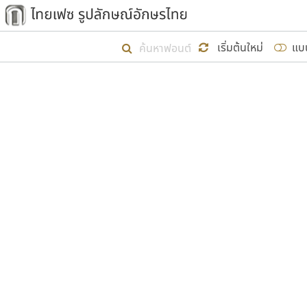
เริ่ม ไทยเฟซ นี้ขึ้นมา
เริ่มต้นใหม่
แบ
เป้าหมายที่ยังคงดำเนินไปอยู่ คือกา
ไม่ต่ำกว่า ๔๐๐ ฟอนต์ในระบบ หวังว่า 
ผู้อ
คุณแ