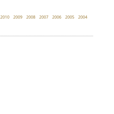
Google
uvSOV
วรวุฒิ ธนวัฒนาวนิช
2010
2009
2008
2007
2006
2005
2004
ย
ร
ฤ
ฌ
ล
ว
มานี มีฟอนต์
ฟอนต์คราฟ
ศ
Manee Meefont
Fontcraft
ณ
ส
ศรัณยพัชร์ ธารีสิทธิ์
จุติพงศ์ ภูสุมาศ • สุวิสา ภูสุมาศ
ห
อ
ฮ
๒