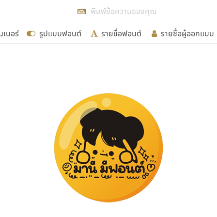
แสดงฟอนต์ทั้งหมด
นเนอร์
รูปแบบฟอนต์
รายชื่อฟอนต์
รายชื่อผู้ออกแบบ
รเพิ่มฟอนต์ไทยเข้าไปให้ได้อย่างน้อยเดือนละ ๓๐ ฟอนต์ นั่
นอกจากจะเป็นประโยชน์ต่อตนเองแล้ว จะมีประโยชน์กับผู้อื่นไ
ขอขอบคุณ
อกแบบฟอนต์ไทยทุกท่านที่สร้างสรรค์ผลงานเพื่อสืบสานอัก
อน ปรัชญา สิงห์โต ที่อนุญาตให้เผยแพร่ข้อมูลจาก ฟอนต