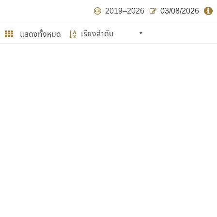
2019–2026
03/08/2026
แสดงทั้งหมด
นหมายถึง ปลายปี พ.ศ. ๒๕๖๒ จะมีฟอนต์
ด้บ้าง ไม่มากก็น้อย
ษรไทย
์.คอม