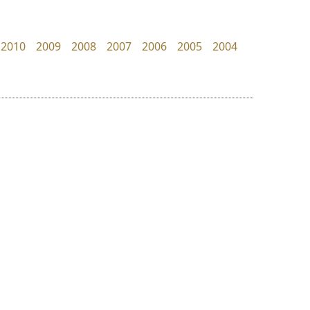
TS Font
Kart Font
ธงชัย ศรีเมือง
นิกร ศิริสวัสดิ์
2010
2009
2008
2007
2006
2005
2004
ย
ร
ฤ
ฌ
ล
ว
ทอศิลป์
ยูไอดี ฟอนต์
ศ
Torsilp
UID Font
ณ
ส
ภาณุพันธุ์ ตะลันกูล
สร้างสรรค์ สมกุศล
ห
อ
ฮ
๒