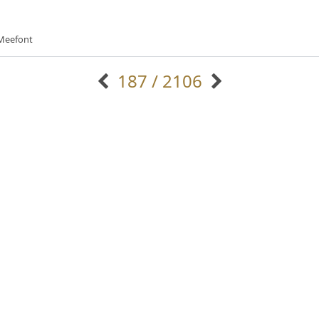
คัดสรร ดีมาก
•
Cadson Demak
187 / 2106
แบบตัวอักษรจีน
แบบตัวอักษรหัวบัว
แบบตัวอักษรซ้อนเงา
แบบตัวอักษรหัวบอด
G
H
I
J
K
L
M
N
O
P
Q
R
แบบตัวอักษรย้อนยุค
แบบตัวอักษรเกาหลี
ถ
แบบตัวอักษรล้านนา
ท
ธ
น
บ
ป
แบบตัวอักษรเส้นขอบ
ผ
พ
ฟ
ภ
ม
แบบตัวอักษรลาว
แบบตัวอักษรแฟนซี
แบบตัวอักษรสคริปท์
แบบตัวอักษรโบราณ
ไทโปแมนเซอร์
นังรอง