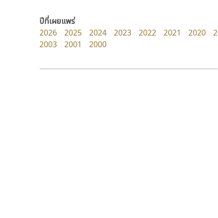
DR Design
Crafty Font
ดำรง เติมทอง
จิลดา ฤทธิ์คำรพ
ปีที่เผยแพร่
2026
2025
2024
2023
2022
2021
2020
2
2003
2001
2000
9 Fonts
F
A
Fontcraft
Apple
FontUni
ATK
G
AtNoon
Google Fonts
จิปาไทป์
มานี มีฟอนต์
B
H
Jipatype
Manee Meefont
B2 SIGN
I
อานุภาพ ใจชำนาญ
ศรัณยพัชร์ ธารีสิทธิ์
BLK
Iannnnn
Book
J
BTN
Jipatype
C
JS