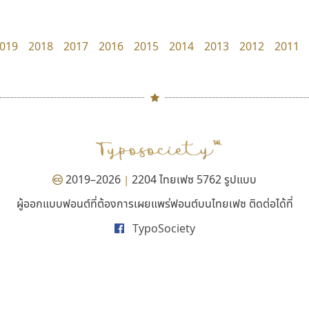
Typomancer
uvSOV
วริทธิ์ ไชยกูล
วรวุฒิ ธนวัฒนาวนิช
019
2018
2017
2016
2015
2014
2013
2012
2011
#
TH
ฉ
Naipol
TLWG
ช
O
Torsilp
ซ
2019–2026
2204 ไทยเฟซ 5762 รูปแบบ
|
P
TS
PANI
Type Buthon
ฐ
ผู้ออกแบบฟอนต์ที่ต้องการเผยแพร่ฟอนต์บนไทยเฟซ ติดต่อได้ที่
เลย์อิจิ
สุราฟอนต์
PK
Typomancer
ฑ
TypoSociety
Layiji
Surafont
PS
U
นำโชค สินมงคลรักษา
ณัฐพล วัดอ่อน
Q
UID
ด
R
UNK
ต
S
UPC
ถ
Sarun’s
V
ท