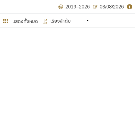
2019–2026
03/08/2026
แสดงทั้งหมด
นหมายถึง ปลายปี พ.ศ. ๒๕๖๒ จะมีฟอนต์
ด้บ้าง ไม่มากก็น้อย
ษรไทย
์.คอม