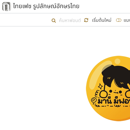
เริ่ม ไทยเฟซ นี้ขึ้นมา
เริ่มต้นใหม่
แบ
เป้าหมายที่ยังคงดำเนินไปอยู่ คือกา
ไม่ต่ำกว่า ๔๐๐ ฟอนต์ในระบบ หวังว่า 
ผู้อ
คุณแ