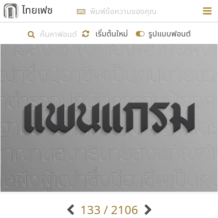
การในรูปแบบใหม่เพื่อใช้เป็นแนวทางในการศึกษารูป
ร่างหน้าตาของฟอนต์ไทยสำหรับการเรียนรู้เพื่อเริ่ม
เริ่มต้นใหม่
รูปแบบฟอนต์
สร้างฟอนต์ของตัวเอง ในเดือนมีนาคม พ.ศ. ๒๕๖๒ จึง
ได้เริ่ม ไทยเฟซ นี้ขึ้นมา
แสดงฟอนต์ทั้งหมด
เป้าหมายที่ยังคงดำเนินไปอยู่ คือการเพิ่มฟอนต์ไทย
เข้าไปให้ได้อย่างน้อยเดือนละ ๓๐ ฟอนต์ นั่นหมายถึง
ปลายปี พ.ศ. ๒๕๖๒ จะมีฟอนต์ไม่ต่ำกว่า ๔๐๐ ฟอนต์ใน
ระบบ หวังว่า นอกจากจะเป็นประโยชน์ต่อตนเองแล้ว
จะมีประโยชน์กับผู้อื่นได้บ้าง ไม่มากก็น้อย
ขอขอบคุณ
133 / 2106
ตัวอักษรมีหัวขมวด
แบบตัวอักษรหัวบัว