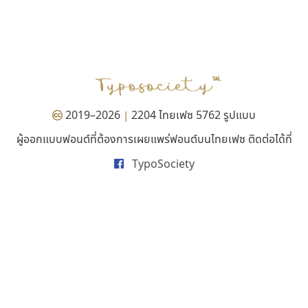
คราฟตี้ฟอนต์
คัดสรร ดีมาก
Crafty Font
Cadson Demak
จิลดา ฤทธิ์คำรพ
2019–2026
2204 ไทยเฟซ 5762 รูปแบบ
|
ผู้ออกแบบฟอนต์ที่ต้องการเผยแพร่ฟอนต์บนไทยเฟซ ติดต่อได้ที่
TypoSociety
ไอ้แอน
สุราฟอนต์
Iannnnn
Surafont
ปรัชญา สิงห์โต
ณัฐพล วัดอ่อน