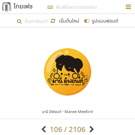
การในรูปแบบใหม่เพื่อใช้เป็นแนวทางในการศึกษารูป
ร่างหน้าตาของฟอนต์ไทยสำหรับการเรียนรู้เพื่อเริ่ม
เริ่มต้นใหม่
รูปแบบฟอนต์
สร้างฟอนต์ของตัวเอง ในเดือนมีนาคม พ.ศ. ๒๕๖๒ จึง
ได้เริ่ม ไทยเฟซ นี้ขึ้นมา
แสดงฟอนต์ทั้งหมด
เป้าหมายที่ยังคงดำเนินไปอยู่ คือการเพิ่มฟอนต์ไทย
เข้าไปให้ได้อย่างน้อยเดือนละ ๓๐ ฟอนต์ นั่นหมายถึง
ปลายปี พ.ศ. ๒๕๖๒ จะมีฟอนต์ไม่ต่ำกว่า ๔๐๐ ฟอนต์ใน
ระบบ หวังว่า นอกจากจะเป็นประโยชน์ต่อตนเองแล้ว
จะมีประโยชน์กับผู้อื่นได้บ้าง ไม่มากก็น้อย
มานี มีฟอนต์
•
Manee Meefont
ขอขอบคุณ
106 / 2106
ตัวอักษรมีหัวขมวด
แบบตัวอักษรหัวบัว