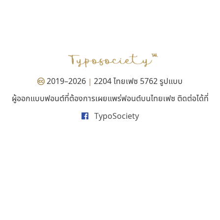
กูเกิล
ฟอนต์อยู่นี่
Google
FontUni
สังศิต ไสววรรณ
2019–2026
2204 ไทยเฟซ 5762 รูปแบบ
|
ผู้ออกแบบฟอนต์ที่ต้องการเผยแพร่ฟอนต์บนไทยเฟซ ติดต่อได้ที่
TypoSociety
บีทูไซน์
เคอาร์ต ฟอนต์
B2 SIGN
Kart Font
กิตติศักดิ์ ศิริกมลเสถียร
นิกร ศิริสวัสดิ์