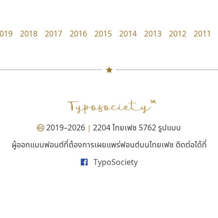
UID Font
Fontcraft
สร้างสรรค์ สมกุศล
จุติพงศ์ ภูสุมาศ • สุวิสา ภูสุมาศ
019
2018
2017
2016
2015
2014
2013
2012
2011
#
TH
ฉ
Naipol
TLWG
ช
O
Torsilp
ซ
2019–2026
2204 ไทยเฟซ 5762 รูปแบบ
|
P
TS
PANI
Type Buthon
ฐ
ผู้ออกแบบฟอนต์ที่ต้องการเผยแพร่ฟอนต์บนไทยเฟซ ติดต่อได้ที่
ธีชา สตูดิโอ 23
ซูเปอร์สโตร์
PK
Typomancer
ฑ
TypoSociety
Tcha Studio 23
Superstore Font
PS
U
ธีร์ชญาน์ นามขาน
ฉัตรณรงค์ จริงศุภธาดา
Q
UID
ด
R
UNK
ต
S
UPC
ถ
Sarun’s
V
ท