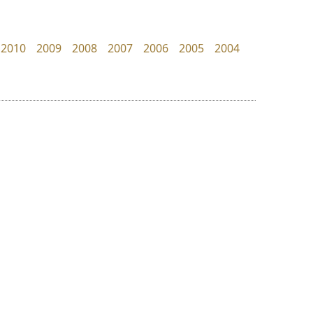
Manee Meefont
Torsilp
ศรัณยพัชร์ ธารีสิทธิ์
ภาณุพันธุ์ ตะลันกูล
2010
2009
2008
2007
2006
2005
2004
ย
ร
ฤ
ฌ
ล
ว
ซู๊ดดู๊ซ
ธรรมดาสตูดิโอ
ศ
zooddooz
dhammadha studio
ณ
ส
สรรเสริญ เหรียญทอง
มณฑล ธนาโรจน์
ห
อ
ฮ
๒