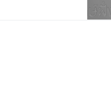
ตัวอักษรมีหัวขมวด
แบบตัวการ์ตูน
ตัวอักษรไม่มีหัวขมวด
แบบตัวดิสเพลย์
9
A
B
C
D
E
F
ฟอนต์ยอดนิยม
แบบตัวประดิษฐ์
ฟอนต์ล้านดาวน์โหลด
ก
ข
ค
จ
ฉ
ช
แบบตัวพิกเซล
ซ
ฌ
ด
ต
ระบบปฏิบัติการ
แบบตัวพิมพ์ดีด
อัตลักษณ์องค์กร
แบบตัวมีเชิงฐาน
เคอาร์ต ฟอนต์
ฟอนต์อยู่นี่