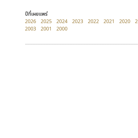
Kart Font
FontUni
นิกร ศิริสวัสดิ์
สังศิต ไสววรรณ
ปีที่เผยแพร่
2026
2025
2024
2023
2022
2021
2020
2
2003
2001
2000
9 Fonts
F
A
Fontcraft
Apple
FontUni
ATK
G
AtNoon
Google Fonts
ไทโปแมนเซอร์
ดีอาร์ ดีไซน์
B
H
Typomancer
DR Design
B2 SIGN
I
วริทธิ์ ไชยกูล
ดำรง เติมทอง
BLK
Iannnnn
Book
J
BTN
Jipatype
C
JS