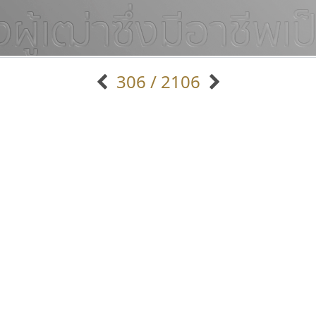
306 / 2106
แบบตัวอักษรจีน
แบบตัวอักษรหัวบัว
แบบตัวอักษรซ้อนเงา
แบบตัวอักษรหัวบอด
G
H
I
J
K
L
M
N
O
P
Q
R
แบบตัวอักษรย้อนยุค
แบบตัวอักษรเกาหลี
ถ
แบบตัวอักษรล้านนา
ท
ธ
น
บ
ป
แบบตัวอักษรเส้นขอบ
ผ
พ
ฟ
ภ
ม
แบบตัวอักษรลาว
แบบตัวอักษรแฟนซี
แบบตัวอักษรสคริปท์
แบบตัวอักษรโบราณ
ยูไอดี ฟอนต์
ฟอนต์คราฟ