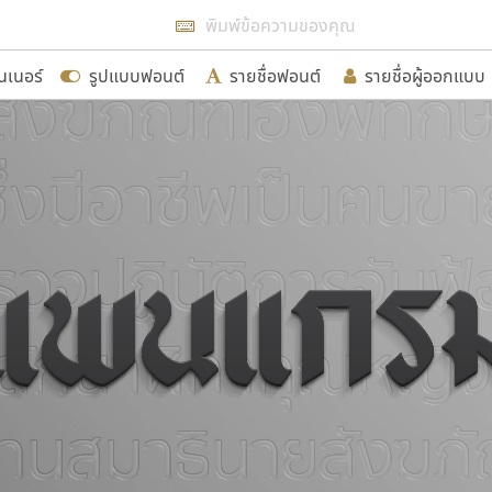
แสดงฟอนต์ทั้งหมด
นเนอร์
รูปแบบฟอนต์
รายชื่อฟอนต์
รายชื่อผู้ออกแบบ
รเพิ่มฟอนต์ไทยเข้าไปให้ได้อย่างน้อยเดือนละ ๓๐ ฟอนต์ นั่
นอกจากจะเป็นประโยชน์ต่อตนเองแล้ว จะมีประโยชน์กับผู้อื่นไ
ขอขอบคุณ
อกแบบฟอนต์ไทยทุกท่านที่สร้างสรรค์ผลงานเพื่อสืบสานอัก
อน ปรัชญา สิงห์โต ที่อนุญาตให้เผยแพร่ข้อมูลจาก ฟอนต