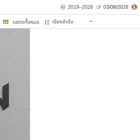
2019–2026
03/08/2026
แสดงทั้งหมด
นหมายถึง ปลายปี พ.ศ. ๒๕๖๒ จะมีฟอนต์
ด้บ้าง ไม่มากก็น้อย
ษรไทย
์.คอม