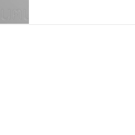
แบบตัวเขียนพู่กัน
แบบฟอนต์ซิ่ง
แบบตัวเนื้อความ
แบบลายมือผู้ใหญ่
S
T
U
V
W
Y
Z
แบบตัวเหลี่ยม
แบบลายมือวัยรุ่น
ย
แบบปลายมน
ร
ฤ
ล
ว
ศ
แบบลายมือเด็ก
ส
ห
อ
ฮ
แบบปลายแหลม
แบบอาลักษณ์
แบบปากกาหัวตัด
มานี มีฟอนต์
ทอศิลป์