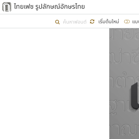
เริ่ม ไทยเฟซ นี้ขึ้นมา
เริ่มต้นใหม่
แบ
เป้าหมายที่ยังคงดำเนินไปอยู่ คือกา
ไม่ต่ำกว่า ๔๐๐ ฟอนต์ในระบบ หวังว่า 
ผู้อ
คุณแ