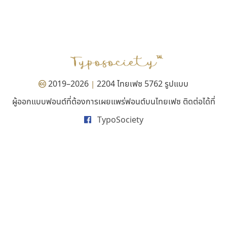
เคอาร์ต ฟอนต์
ยูไอดี ฟอนต์
Kart Font
UID Font
นิกร ศิริสวัสดิ์
สร้างสรรค์ สมกุศล
2019–2026
2204 ไทยเฟซ 5762 รูปแบบ
|
ผู้ออกแบบฟอนต์ที่ต้องการเผยแพร่ฟอนต์บนไทยเฟซ ติดต่อได้ที่
TypoSociety
คราฟตี้ฟอนต์
ฟอนต์คราฟ
Crafty Font
Fontcraft
จิลดา ฤทธิ์คำรพ
จุติพงศ์ ภูสุมาศ • สุวิสา ภูสุมาศ