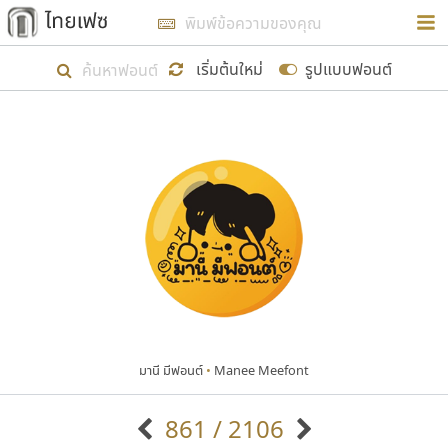
การในรูปแบบใหม่เพื่อใช้เป็นแนวทางในการศึกษารูป
ร่างหน้าตาของฟอนต์ไทยสำหรับการเรียนรู้เพื่อเริ่ม
เริ่มต้นใหม่
รูปแบบฟอนต์
สร้างฟอนต์ของตัวเอง ในเดือนมีนาคม พ.ศ. ๒๕๖๒ จึง
ได้เริ่ม ไทยเฟซ นี้ขึ้นมา
แสดงฟอนต์ทั้งหมด
เป้าหมายที่ยังคงดำเนินไปอยู่ คือการเพิ่มฟอนต์ไทย
เข้าไปให้ได้อย่างน้อยเดือนละ ๓๐ ฟอนต์ นั่นหมายถึง
ปลายปี พ.ศ. ๒๕๖๒ จะมีฟอนต์ไม่ต่ำกว่า ๔๐๐ ฟอนต์ใน
ระบบ หวังว่า นอกจากจะเป็นประโยชน์ต่อตนเองแล้ว
จะมีประโยชน์กับผู้อื่นได้บ้าง ไม่มากก็น้อย
มานี มีฟอนต์
•
Manee Meefont
ขอขอบคุณ
861 / 2106
ตัวอักษรมีหัวขมวด
แบบตัวอักษรหัวบัว