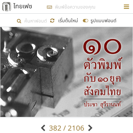
การในรูปแบบใหม่เพื่อใช้เป็นแนวทางในการศึกษารูป
ร่างหน้าตาของฟอนต์ไทยสำหรับการเรียนรู้เพื่อเริ่ม
เริ่มต้นใหม่
รูปแบบฟอนต์
สร้างฟอนต์ของตัวเอง ในเดือนมีนาคม พ.ศ. ๒๕๖๒ จึง
ได้เริ่ม ไทยเฟซ นี้ขึ้นมา
แสดงฟอนต์ทั้งหมด
เป้าหมายที่ยังคงดำเนินไปอยู่ คือการเพิ่มฟอนต์ไทย
เข้าไปให้ได้อย่างน้อยเดือนละ ๓๐ ฟอนต์ นั่นหมายถึง
ปลายปี พ.ศ. ๒๕๖๒ จะมีฟอนต์ไม่ต่ำกว่า ๔๐๐ ฟอนต์ใน
ระบบ หวังว่า นอกจากจะเป็นประโยชน์ต่อตนเองแล้ว
จะมีประโยชน์กับผู้อื่นได้บ้าง ไม่มากก็น้อย
ขอขอบคุณ
382 / 2106
ตัวอักษรมีหัวขมวด
แบบตัวอักษรหัวบัว