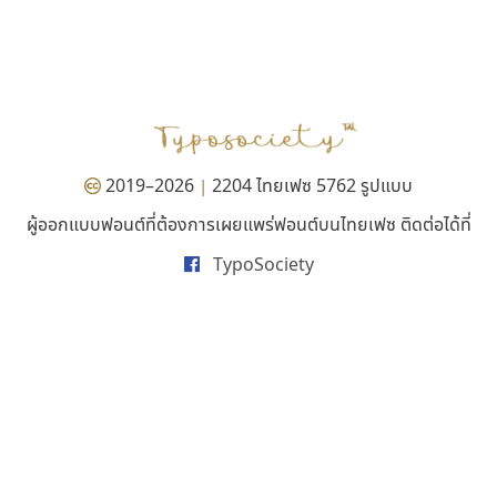
ฟอนต์อยู่นี่
เลย์อิจิ
FontUni
Layiji
สังศิต ไสววรรณ
นำโชค สินมงคลรักษา
2019–2026
2204 ไทยเฟซ 5762 รูปแบบ
|
ผู้ออกแบบฟอนต์ที่ต้องการเผยแพร่ฟอนต์บนไทยเฟซ ติดต่อได้ที่
TypoSociety
กูเกิล
นังรอง
Google
uvSOV
วรวุฒิ ธนวัฒนาวนิช