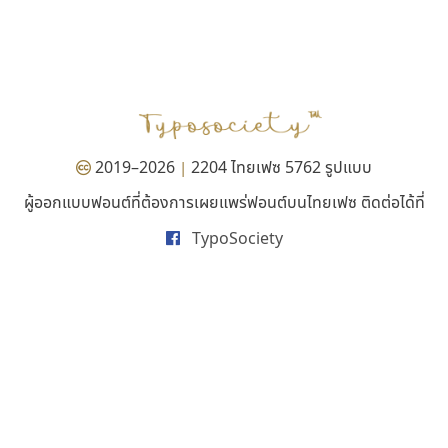
นังรอง
ธรรมดาสตูดิโอ
uvSOV
dhammadha studio
วรวุฒิ ธนวัฒนาวนิช
มณฑล ธนาโรจน์
2019–2026
2204 ไทยเฟซ 5762 รูปแบบ
|
ผู้ออกแบบฟอนต์ที่ต้องการเผยแพร่ฟอนต์บนไทยเฟซ ติดต่อได้ที่
TypoSociety
ดีอาร์ ดีไซน์
ไอ้แอน
DR Design
Iannnnn
ดำรง เติมทอง
ปรัชญา สิงห์โต