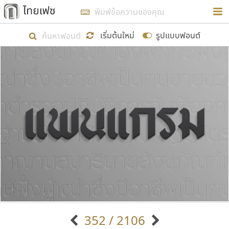
การในรูปแบบใหม่เพื่อใช้เป็นแนวทางในการศึกษารูป
ร่างหน้าตาของฟอนต์ไทยสำหรับการเรียนรู้เพื่อเริ่ม
เริ่มต้นใหม่
รูปแบบฟอนต์
สร้างฟอนต์ของตัวเอง ในเดือนมีนาคม พ.ศ. ๒๕๖๒ จึง
ได้เริ่ม ไทยเฟซ นี้ขึ้นมา
แสดงฟอนต์ทั้งหมด
เป้าหมายที่ยังคงดำเนินไปอยู่ คือการเพิ่มฟอนต์ไทย
เข้าไปให้ได้อย่างน้อยเดือนละ ๓๐ ฟอนต์ นั่นหมายถึง
ปลายปี พ.ศ. ๒๕๖๒ จะมีฟอนต์ไม่ต่ำกว่า ๔๐๐ ฟอนต์ใน
ระบบ หวังว่า นอกจากจะเป็นประโยชน์ต่อตนเองแล้ว
จะมีประโยชน์กับผู้อื่นได้บ้าง ไม่มากก็น้อย
ขอขอบคุณ
352 / 2106
ตัวอักษรมีหัวขมวด
แบบตัวอักษรหัวบัว