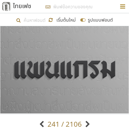
การในรูปแบบใหม่เพื่อใช้เป็นแนวทางในการศึกษารูป
ร่างหน้าตาของฟอนต์ไทยสำหรับการเรียนรู้เพื่อเริ่ม
เริ่มต้นใหม่
รูปแบบฟอนต์
สร้างฟอนต์ของตัวเอง ในเดือนมีนาคม พ.ศ. ๒๕๖๒ จึง
ได้เริ่ม ไทยเฟซ นี้ขึ้นมา
แสดงฟอนต์ทั้งหมด
เป้าหมายที่ยังคงดำเนินไปอยู่ คือการเพิ่มฟอนต์ไทย
เข้าไปให้ได้อย่างน้อยเดือนละ ๓๐ ฟอนต์ นั่นหมายถึง
ปลายปี พ.ศ. ๒๕๖๒ จะมีฟอนต์ไม่ต่ำกว่า ๔๐๐ ฟอนต์ใน
ระบบ หวังว่า นอกจากจะเป็นประโยชน์ต่อตนเองแล้ว
จะมีประโยชน์กับผู้อื่นได้บ้าง ไม่มากก็น้อย
ขอขอบคุณ
241 / 2106
ตัวอักษรมีหัวขมวด
แบบตัวอักษรหัวบัว