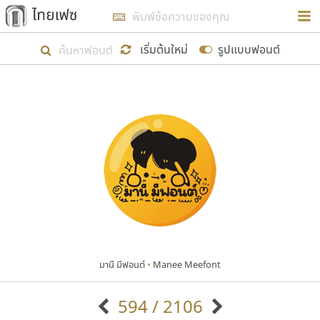
การในรูปแบบใหม่เพื่อใช้เป็นแนวทางในการศึกษารูป
ร่างหน้าตาของฟอนต์ไทยสำหรับการเรียนรู้เพื่อเริ่ม
เริ่มต้นใหม่
รูปแบบฟอนต์
สร้างฟอนต์ของตัวเอง ในเดือนมีนาคม พ.ศ. ๒๕๖๒ จึง
ได้เริ่ม ไทยเฟซ นี้ขึ้นมา
แสดงฟอนต์ทั้งหมด
เป้าหมายที่ยังคงดำเนินไปอยู่ คือการเพิ่มฟอนต์ไทย
เข้าไปให้ได้อย่างน้อยเดือนละ ๓๐ ฟอนต์ นั่นหมายถึง
ปลายปี พ.ศ. ๒๕๖๒ จะมีฟอนต์ไม่ต่ำกว่า ๔๐๐ ฟอนต์ใน
ระบบ หวังว่า นอกจากจะเป็นประโยชน์ต่อตนเองแล้ว
จะมีประโยชน์กับผู้อื่นได้บ้าง ไม่มากก็น้อย
มานี มีฟอนต์
•
Manee Meefont
ขอขอบคุณ
594 / 2106
ตัวอักษรมีหัวขมวด
แบบตัวอักษรหัวบัว