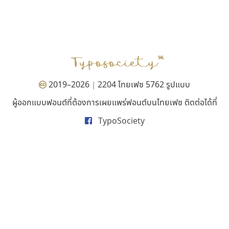
ทอศิลป์
ไทโปแมนเซอร์
Torsilp
Typomancer
ภาณุพันธุ์ ตะลันกูล
วริทธิ์ ไชยกูล
2019–2026
2204 ไทยเฟซ 5762 รูปแบบ
|
ผู้ออกแบบฟอนต์ที่ต้องการเผยแพร่ฟอนต์บนไทยเฟซ ติดต่อได้ที่
TypoSociety
ปาณิสรา แอน
คราฟตี้ฟอนต์
PanisaraAnn Font
Crafty Font
ปาณิสรา ฉัตรเดชาชัย
จิลดา ฤทธิ์คำรพ