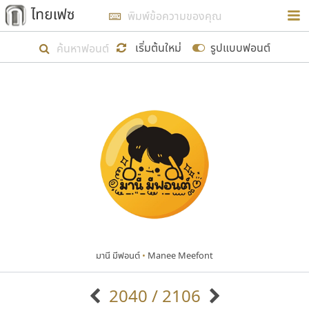
การในรูปแบบใหม่เพื่อใช้เป็นแนวทางในการศึกษารูป
ร่างหน้าตาของฟอนต์ไทยสำหรับการเรียนรู้เพื่อเริ่ม
เริ่มต้นใหม่
รูปแบบฟอนต์
สร้างฟอนต์ของตัวเอง ในเดือนมีนาคม พ.ศ. ๒๕๖๒ จึง
ได้เริ่ม ไทยเฟซ นี้ขึ้นมา
แสดงฟอนต์ทั้งหมด
เป้าหมายที่ยังคงดำเนินไปอยู่ คือการเพิ่มฟอนต์ไทย
เข้าไปให้ได้อย่างน้อยเดือนละ ๓๐ ฟอนต์ นั่นหมายถึง
ปลายปี พ.ศ. ๒๕๖๒ จะมีฟอนต์ไม่ต่ำกว่า ๔๐๐ ฟอนต์ใน
ระบบ หวังว่า นอกจากจะเป็นประโยชน์ต่อตนเองแล้ว
จะมีประโยชน์กับผู้อื่นได้บ้าง ไม่มากก็น้อย
มานี มีฟอนต์
•
Manee Meefont
ขอขอบคุณ
2040 / 2106
ตัวอักษรมีหัวขมวด
แบบตัวอักษรหัวบัว