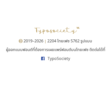
บีทูไซน์
จิปาไทป์
B2 SIGN
Jipatype
กิตติศักดิ์ ศิริกมลเสถียร
อานุภาพ ใจชำนาญ
2019–2026
2204 ไทยเฟซ 5762 รูปแบบ
|
ผู้ออกแบบฟอนต์ที่ต้องการเผยแพร่ฟอนต์บนไทยเฟซ ติดต่อได้ที่
TypoSociety
ปาณิสรา แอน
นังรอง
PanisaraAnn Font
uvSOV
ปาณิสรา ฉัตรเดชาชัย
วรวุฒิ ธนวัฒนาวนิช