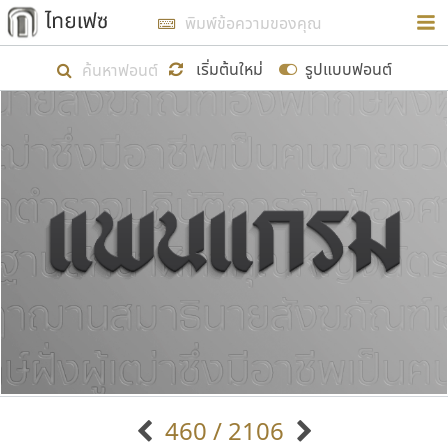
การในรูปแบบใหม่เพื่อใช้เป็นแนวทางในการศึกษารูป
ร่างหน้าตาของฟอนต์ไทยสำหรับการเรียนรู้เพื่อเริ่ม
เริ่มต้นใหม่
รูปแบบฟอนต์
สร้างฟอนต์ของตัวเอง ในเดือนมีนาคม พ.ศ. ๒๕๖๒ จึง
ได้เริ่ม ไทยเฟซ นี้ขึ้นมา
แสดงฟอนต์ทั้งหมด
เป้าหมายที่ยังคงดำเนินไปอยู่ คือการเพิ่มฟอนต์ไทย
เข้าไปให้ได้อย่างน้อยเดือนละ ๓๐ ฟอนต์ นั่นหมายถึง
ปลายปี พ.ศ. ๒๕๖๒ จะมีฟอนต์ไม่ต่ำกว่า ๔๐๐ ฟอนต์ใน
ระบบ หวังว่า นอกจากจะเป็นประโยชน์ต่อตนเองแล้ว
จะมีประโยชน์กับผู้อื่นได้บ้าง ไม่มากก็น้อย
ขอขอบคุณ
460 / 2106
ตัวอักษรมีหัวขมวด
แบบตัวอักษรหัวบัว