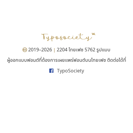
ซู๊ดดู๊ซ
ฟอนต์คราฟ
zooddooz
Fontcraft
สรรเสริญ เหรียญทอง
จุติพงศ์ ภูสุมาศ • สุวิสา ภูสุมาศ
2019–2026
2204 ไทยเฟซ 5762 รูปแบบ
|
ผู้ออกแบบฟอนต์ที่ต้องการเผยแพร่ฟอนต์บนไทยเฟซ ติดต่อได้ที่
TypoSociety
บีทูไซน์
ปาณิสรา แอน
B2 SIGN
PanisaraAnn Font
กิตติศักดิ์ ศิริกมลเสถียร
ปาณิสรา ฉัตรเดชาชัย