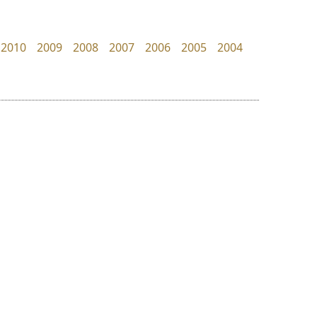
zooddooz
Tcha Studio 23
สรรเสริญ เหรียญทอง
ธีร์ชญาน์ นามขาน
2010
2009
2008
2007
2006
2005
2004
ย
ร
ฤ
ฌ
ล
ว
พ็อกเก็ตฟอนต์
ไทโปแมนเซอร์
ศ
Pocket Fonts
Typomancer
ณ
ส
วริทธิ์ ไชยกูล
ห
อ
ฮ
๒