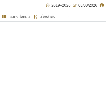
2019–2026
03/08/2026
แสดงทั้งหมด
นหมายถึง ปลายปี พ.ศ. ๒๕๖๒ จะมีฟอนต์
ด้บ้าง ไม่มากก็น้อย
ษรไทย
์.คอม