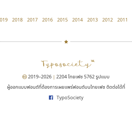
Iannnnn
Jipatype
ปรัชญา สิงห์โต
อานุภาพ ใจชำนาญ
019
2018
2017
2016
2015
2014
2013
2012
2011
#
TH
ฉ
Naipol
TLWG
ช
O
Torsilp
ซ
2019–2026
2204 ไทยเฟซ 5762 รูปแบบ
|
P
TS
PANI
Type Buthon
ฐ
ผู้ออกแบบฟอนต์ที่ต้องการเผยแพร่ฟอนต์บนไทยเฟซ ติดต่อได้ที่
ปาณิสรา แอน
ยูไอดี ฟอนต์
PK
Typomancer
ฑ
TypoSociety
PanisaraAnn Font
UID Font
PS
U
ปาณิสรา ฉัตรเดชาชัย
สร้างสรรค์ สมกุศล
Q
UID
ด
R
UNK
ต
S
UPC
ถ
Sarun’s
V
ท