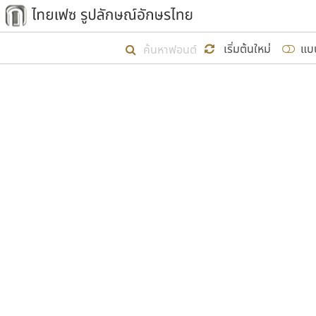
เริ่ม ไทยเฟซ นี้ขึ้นมา
เริ่มต้นใหม่
แบ
เป้าหมายที่ยังคงดำเนินไปอยู่ คือกา
ไม่ต่ำกว่า ๔๐๐ ฟอนต์ในระบบ หวังว่า 
ผู้อ
คุณแ