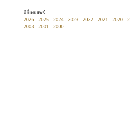
FontUni
Fontcraft
สังศิต ไสววรรณ
จุติพงศ์ ภูสุมาศ • สุวิสา ภูสุมาศ
ปีที่เผยแพร่
2026
2025
2024
2023
2022
2021
2020
2
2003
2001
2000
9 Fonts
F
A
Fontcraft
Apple
FontUni
ATK
G
AtNoon
Google Fonts
ซูเปอร์สโตร์
ดีอาร์ ดีไซน์
B
H
Superstore Font
DR Design
B2 SIGN
I
ฉัตรณรงค์ จริงศุภธาดา
ดำรง เติมทอง
BLK
Iannnnn
Book
J
BTN
Jipatype
C
JS