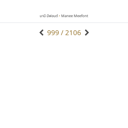
มานี มีฟอนต์
•
Manee Meefont
999 / 2106
แบบตัวอักษรจีน
แบบตัวอักษรหัวบัว
แบบตัวอักษรซ้อนเงา
แบบตัวอักษรหัวบอด
G
H
I
J
K
L
M
N
O
P
Q
R
แบบตัวอักษรย้อนยุค
แบบตัวอักษรเกาหลี
ถ
แบบตัวอักษรล้านนา
ท
ธ
น
บ
ป
แบบตัวอักษรเส้นขอบ
ผ
พ
ฟ
ภ
ม
แบบตัวอักษรลาว
แบบตัวอักษรแฟนซี
แบบตัวอักษรสคริปท์
แบบตัวอักษรโบราณ
ไอ้แอน
จิปาไทป์