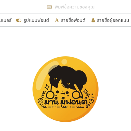
แสดงฟอนต์ทั้งหมด
นเนอร์
รูปแบบฟอนต์
รายชื่อฟอนต์
รายชื่อผู้ออกแบบ
รเพิ่มฟอนต์ไทยเข้าไปให้ได้อย่างน้อยเดือนละ ๓๐ ฟอนต์ นั่
นอกจากจะเป็นประโยชน์ต่อตนเองแล้ว จะมีประโยชน์กับผู้อื่นไ
ขอขอบคุณ
อกแบบฟอนต์ไทยทุกท่านที่สร้างสรรค์ผลงานเพื่อสืบสานอัก
อน ปรัชญา สิงห์โต ที่อนุญาตให้เผยแพร่ข้อมูลจาก ฟอนต