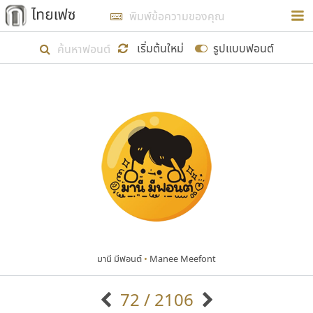
การในรูปแบบใหม่เพื่อใช้เป็นแนวทางในการศึกษารูป
ร่างหน้าตาของฟอนต์ไทยสำหรับการเรียนรู้เพื่อเริ่ม
เริ่มต้นใหม่
รูปแบบฟอนต์
สร้างฟอนต์ของตัวเอง ในเดือนมีนาคม พ.ศ. ๒๕๖๒ จึง
ได้เริ่ม ไทยเฟซ นี้ขึ้นมา
แสดงฟอนต์ทั้งหมด
เป้าหมายที่ยังคงดำเนินไปอยู่ คือการเพิ่มฟอนต์ไทย
เข้าไปให้ได้อย่างน้อยเดือนละ ๓๐ ฟอนต์ นั่นหมายถึง
ปลายปี พ.ศ. ๒๕๖๒ จะมีฟอนต์ไม่ต่ำกว่า ๔๐๐ ฟอนต์ใน
ระบบ หวังว่า นอกจากจะเป็นประโยชน์ต่อตนเองแล้ว
จะมีประโยชน์กับผู้อื่นได้บ้าง ไม่มากก็น้อย
มานี มีฟอนต์
•
Manee Meefont
ขอขอบคุณ
72 / 2106
ตัวอักษรมีหัวขมวด
แบบตัวอักษรหัวบัว