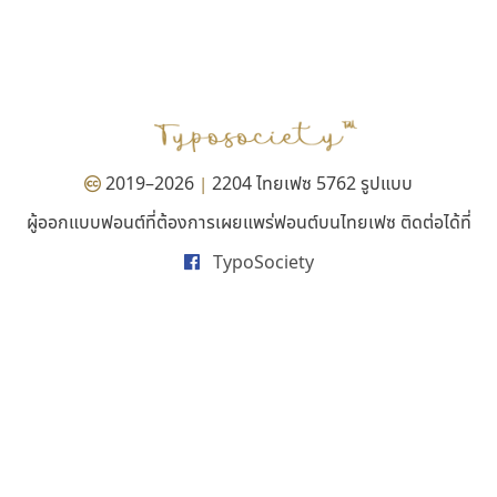
ทีเอส ฟอนต์
ดีอาร์ ดีไซน์
TS Font
DR Design
ธงชัย ศรีเมือง
ดำรง เติมทอง
2019–2026
2204 ไทยเฟซ 5762 รูปแบบ
|
ผู้ออกแบบฟอนต์ที่ต้องการเผยแพร่ฟอนต์บนไทยเฟซ ติดต่อได้ที่
TypoSociety
สุราฟอนต์
ซูเปอร์สโตร์
Surafont
Superstore Font
ณัฐพล วัดอ่อน
ฉัตรณรงค์ จริงศุภธาดา