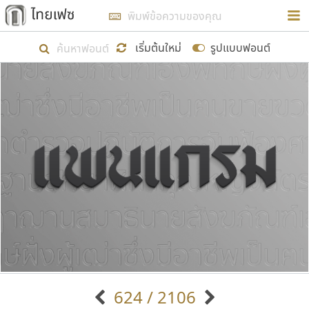
การในรูปแบบใหม่เพื่อใช้เป็นแนวทางในการศึกษารูป
ร่างหน้าตาของฟอนต์ไทยสำหรับการเรียนรู้เพื่อเริ่ม
เริ่มต้นใหม่
รูปแบบฟอนต์
สร้างฟอนต์ของตัวเอง ในเดือนมีนาคม พ.ศ. ๒๕๖๒ จึง
ได้เริ่ม ไทยเฟซ นี้ขึ้นมา
แสดงฟอนต์ทั้งหมด
เป้าหมายที่ยังคงดำเนินไปอยู่ คือการเพิ่มฟอนต์ไทย
เข้าไปให้ได้อย่างน้อยเดือนละ ๓๐ ฟอนต์ นั่นหมายถึง
ปลายปี พ.ศ. ๒๕๖๒ จะมีฟอนต์ไม่ต่ำกว่า ๔๐๐ ฟอนต์ใน
ระบบ หวังว่า นอกจากจะเป็นประโยชน์ต่อตนเองแล้ว
จะมีประโยชน์กับผู้อื่นได้บ้าง ไม่มากก็น้อย
ขอขอบคุณ
624 / 2106
ตัวอักษรมีหัวขมวด
แบบตัวอักษรหัวบัว