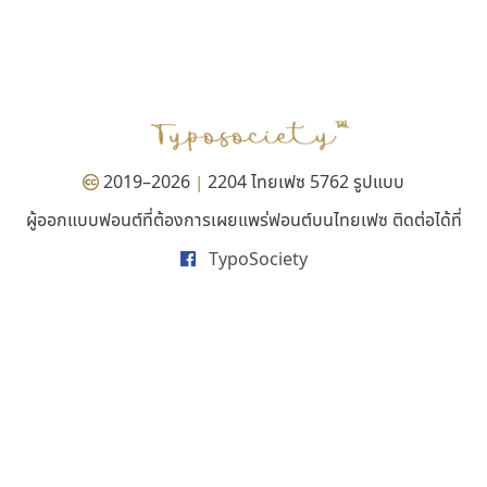
ฟอนต์อยู่นี่
ซูเปอร์สโตร์
FontUni
Superstore Font
สังศิต ไสววรรณ
ฉัตรณรงค์ จริงศุภธาดา
2019–2026
2204 ไทยเฟซ 5762 รูปแบบ
|
ผู้ออกแบบฟอนต์ที่ต้องการเผยแพร่ฟอนต์บนไทยเฟซ ติดต่อได้ที่
TypoSociety
ไอ้แอน
ยูไอดี ฟอนต์
Iannnnn
UID Font
ปรัชญา สิงห์โต
สร้างสรรค์ สมกุศล