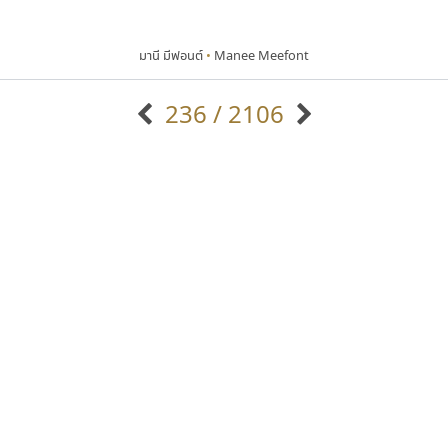
มานี มีฟอนต์
•
Manee Meefont
236 / 2106
แบบตัวอักษรจีน
แบบตัวอักษรหัวบัว
แบบตัวอักษรซ้อนเงา
แบบตัวอักษรหัวบอด
G
H
I
J
K
L
M
N
O
P
Q
R
แบบตัวอักษรย้อนยุค
แบบตัวอักษรเกาหลี
ถ
แบบตัวอักษรล้านนา
ท
ธ
น
บ
ป
แบบตัวอักษรเส้นขอบ
ผ
พ
ฟ
ภ
ม
แบบตัวอักษรลาว
แบบตัวอักษรแฟนซี
แบบตัวอักษรสคริปท์
แบบตัวอักษรโบราณ
ทอศิลป์
นังรอง