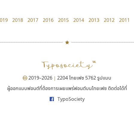
Torsilp
uvSOV
ภาณุพันธุ์ ตะลันกูล
วรวุฒิ ธนวัฒนาวนิช
019
2018
2017
2016
2015
2014
2013
2012
2011
#
TH
ฉ
Naipol
TLWG
ช
O
Torsilp
ซ
2019–2026
2204 ไทยเฟซ 5762 รูปแบบ
|
P
TS
PANI
Type Buthon
ฐ
ผู้ออกแบบฟอนต์ที่ต้องการเผยแพร่ฟอนต์บนไทยเฟซ ติดต่อได้ที่
ฟอนต์อยู่นี่
ปาณิสรา แอน
PK
Typomancer
ฑ
TypoSociety
FontUni
PanisaraAnn Font
PS
U
สังศิต ไสววรรณ
ปาณิสรา ฉัตรเดชาชัย
Q
UID
ด
R
UNK
ต
S
UPC
ถ
Sarun’s
V
ท