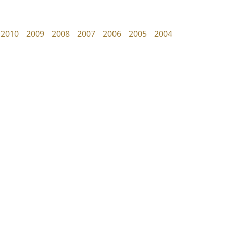
Layiji
UID Font
นำโชค สินมงคลรักษา
สร้างสรรค์ สมกุศล
2010
2009
2008
2007
2006
2005
2004
ย
ร
ฤ
ฌ
ล
ว
ซูเปอร์สโตร์
ดีอาร์ ดีไซน์
ศ
Superstore Font
DR Design
ณ
ส
ฉัตรณรงค์ จริงศุภธาดา
ดำรง เติมทอง
ห
อ
ฮ
๒