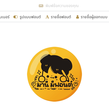
แสดงฟอนต์ทั้งหมด
นเนอร์
รูปแบบฟอนต์
รายชื่อฟอนต์
รายชื่อผู้ออกแบบ
รเพิ่มฟอนต์ไทยเข้าไปให้ได้อย่างน้อยเดือนละ ๓๐ ฟอนต์ นั่
นอกจากจะเป็นประโยชน์ต่อตนเองแล้ว จะมีประโยชน์กับผู้อื่นไ
ขอขอบคุณ
อกแบบฟอนต์ไทยทุกท่านที่สร้างสรรค์ผลงานเพื่อสืบสานอัก
อน ปรัชญา สิงห์โต ที่อนุญาตให้เผยแพร่ข้อมูลจาก ฟอนต