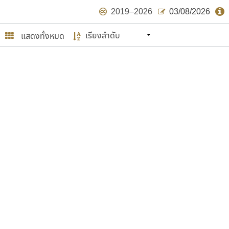
2019–2026
03/08/2026
แสดงทั้งหมด
นหมายถึง ปลายปี พ.ศ. ๒๕๖๒ จะมีฟอนต์
ด้บ้าง ไม่มากก็น้อย
ษรไทย
์.คอม