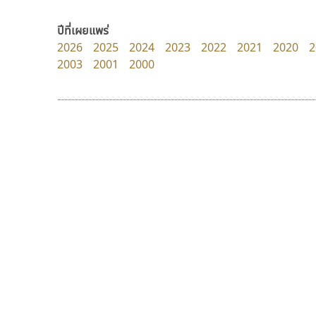
zooddooz
Crafty Font
สรรเสริญ เหรียญทอง
จิลดา ฤทธิ์คำรพ
ปีที่เผยแพร่
2026
2025
2024
2023
2022
2021
2020
2
2003
2001
2000
9 Fonts
F
A
Fontcraft
Apple
FontUni
ATK
G
AtNoon
Google Fonts
ธรรมดาสตูดิโอ
จิปาไทป์
B
H
dhammadha studio
Jipatype
B2 SIGN
I
มณฑล ธนาโรจน์
อานุภาพ ใจชำนาญ
BLK
Iannnnn
Book
J
BTN
Jipatype
C
JS