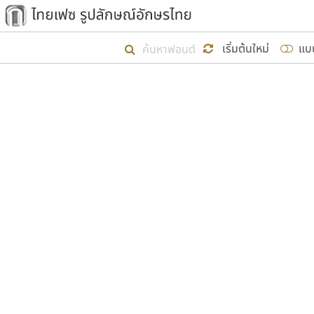
เริ่ม ไทยเฟซ นี้ขึ้นมา
เริ่มต้นใหม่
แบ
เป้าหมายที่ยังคงดำเนินไปอยู่ คือกา
ไม่ต่ำกว่า ๔๐๐ ฟอนต์ในระบบ หวังว่า 
ผู้อ
คุณแ