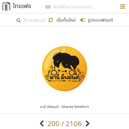
การในรูปแบบใหม่เพื่อใช้เป็นแนวทางในการศึกษารูป
ร่างหน้าตาของฟอนต์ไทยสำหรับการเรียนรู้เพื่อเริ่ม
เริ่มต้นใหม่
รูปแบบฟอนต์
สร้างฟอนต์ของตัวเอง ในเดือนมีนาคม พ.ศ. ๒๕๖๒ จึง
ได้เริ่ม ไทยเฟซ นี้ขึ้นมา
แสดงฟอนต์ทั้งหมด
เป้าหมายที่ยังคงดำเนินไปอยู่ คือการเพิ่มฟอนต์ไทย
เข้าไปให้ได้อย่างน้อยเดือนละ ๓๐ ฟอนต์ นั่นหมายถึง
ปลายปี พ.ศ. ๒๕๖๒ จะมีฟอนต์ไม่ต่ำกว่า ๔๐๐ ฟอนต์ใน
ระบบ หวังว่า นอกจากจะเป็นประโยชน์ต่อตนเองแล้ว
จะมีประโยชน์กับผู้อื่นได้บ้าง ไม่มากก็น้อย
มานี มีฟอนต์
•
Manee Meefont
ขอขอบคุณ
200 / 2106
ตัวอักษรมีหัวขมวด
แบบตัวอักษรหัวบัว