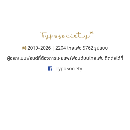
ซูเปอร์สโตร์
คราฟตี้ฟอนต์
Superstore Font
Crafty Font
ฉัตรณรงค์ จริงศุภธาดา
จิลดา ฤทธิ์คำรพ
2019–2026
2204 ไทยเฟซ 5762 รูปแบบ
|
ผู้ออกแบบฟอนต์ที่ต้องการเผยแพร่ฟอนต์บนไทยเฟซ ติดต่อได้ที่
TypoSociety
สุราฟอนต์
ทีเอส ฟอนต์
Surafont
TS Font
ณัฐพล วัดอ่อน
ธงชัย ศรีเมือง