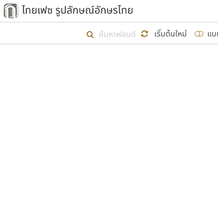
เริ่ม ไทยเฟซ นี้ขึ้นมา
เริ่มต้นใหม่
แบ
เป้าหมายที่ยังคงดำเนินไปอยู่ คือกา
ไม่ต่ำกว่า ๔๐๐ ฟอนต์ในระบบ หวังว่า 
ผู้อ
คุณแ