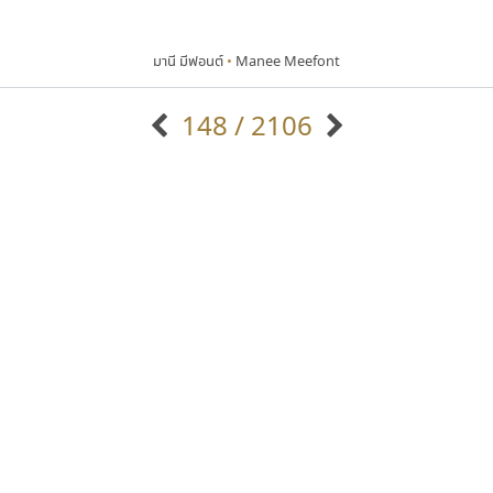
มานี มีฟอนต์
•
Manee Meefont
148 / 2106
แบบตัวอักษรจีน
แบบตัวอักษรหัวบัว
แบบตัวอักษรซ้อนเงา
แบบตัวอักษรหัวบอด
G
H
I
J
K
L
M
N
O
P
Q
R
แบบตัวอักษรย้อนยุค
แบบตัวอักษรเกาหลี
ถ
แบบตัวอักษรล้านนา
ท
ธ
น
บ
ป
แบบตัวอักษรเส้นขอบ
ผ
พ
ฟ
ภ
ม
แบบตัวอักษรลาว
แบบตัวอักษรแฟนซี
แบบตัวอักษรสคริปท์
แบบตัวอักษรโบราณ
ทอศิลป์
ฟอนต์คราฟ