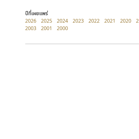
Layiji
FontUni
นำโชค สินมงคลรักษา
สังศิต ไสววรรณ
ปีที่เผยแพร่
2026
2025
2024
2023
2022
2021
2020
2
2003
2001
2000
9 Fonts
F
A
Fontcraft
Apple
FontUni
ATK
G
AtNoon
Google Fonts
มานี มีฟอนต์
พ็อกเก็ตฟอนต์
B
H
Manee Meefont
Pocket Fonts
B2 SIGN
I
ศรัณยพัชร์ ธารีสิทธิ์
BLK
Iannnnn
Book
J
BTN
Jipatype
C
JS