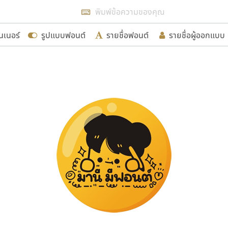
แสดงฟอนต์ทั้งหมด
นเนอร์
รูปแบบฟอนต์
รายชื่อฟอนต์
รายชื่อผู้ออกแบบ
รเพิ่มฟอนต์ไทยเข้าไปให้ได้อย่างน้อยเดือนละ ๓๐ ฟอนต์ นั่
นอกจากจะเป็นประโยชน์ต่อตนเองแล้ว จะมีประโยชน์กับผู้อื่นไ
ขอขอบคุณ
อกแบบฟอนต์ไทยทุกท่านที่สร้างสรรค์ผลงานเพื่อสืบสานอัก
อน ปรัชญา สิงห์โต ที่อนุญาตให้เผยแพร่ข้อมูลจาก ฟอนต