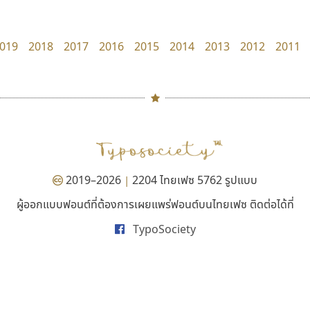
Torsilp
Fontcraft
ภาณุพันธุ์ ตะลันกูล
จุติพงศ์ ภูสุมาศ • สุวิสา ภูสุมาศ
019
2018
2017
2016
2015
2014
2013
2012
2011
#
TH
ฉ
Naipol
TLWG
ช
O
Torsilp
ซ
2019–2026
2204 ไทยเฟซ 5762 รูปแบบ
|
P
TS
PANI
Type Buthon
ฐ
ผู้ออกแบบฟอนต์ที่ต้องการเผยแพร่ฟอนต์บนไทยเฟซ ติดต่อได้ที่
ธีชา สตูดิโอ 23
นังรอง
PK
Typomancer
ฑ
TypoSociety
Tcha Studio 23
uvSOV
PS
U
ธีร์ชญาน์ นามขาน
วรวุฒิ ธนวัฒนาวนิช
Q
UID
ด
R
UNK
ต
S
UPC
ถ
Sarun’s
V
ท