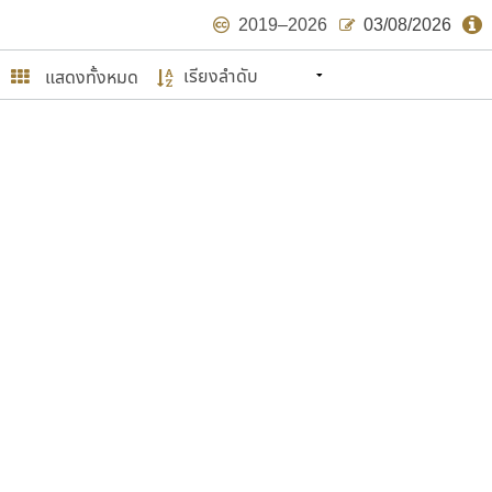
2019–2026
03/08/2026
แสดงทั้งหมด
นหมายถึง ปลายปี พ.ศ. ๒๕๖๒ จะมีฟอนต์
ด้บ้าง ไม่มากก็น้อย
ษรไทย
์.คอม