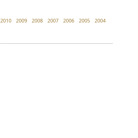
B2 SIGN
Iannnnn
กิตติศักดิ์ ศิริกมลเสถียร
ปรัชญา สิงห์โต
2010
2009
2008
2007
2006
2005
2004
ย
ร
ฤ
ฌ
ล
ว
คัดสรร ดีมาก
ซูเปอร์สโตร์
ศ
Cadson Demak
Superstore Font
ณ
ส
ฉัตรณรงค์ จริงศุภธาดา
ห
อ
ฮ
๒