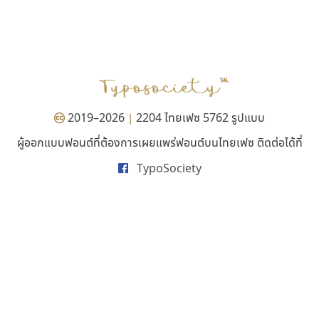
คัดสรร ดีมาก
นังรอง
Cadson Demak
uvSOV
วรวุฒิ ธนวัฒนาวนิช
2019–2026
2204 ไทยเฟซ 5762 รูปแบบ
|
ผู้ออกแบบฟอนต์ที่ต้องการเผยแพร่ฟอนต์บนไทยเฟซ ติดต่อได้ที่
TypoSociety
ฟอนต์คราฟ
คราฟตี้ฟอนต์
Fontcraft
Crafty Font
จุติพงศ์ ภูสุมาศ • สุวิสา ภูสุมาศ
จิลดา ฤทธิ์คำรพ