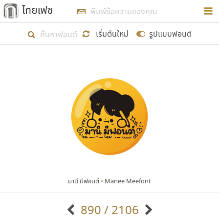
การในรูปแบบใหม่เพื่อใช้เป็นแนวทางในการศึกษารูป
ร่างหน้าตาของฟอนต์ไทยสำหรับการเรียนรู้เพื่อเริ่ม
เริ่มต้นใหม่
รูปแบบฟอนต์
สร้างฟอนต์ของตัวเอง ในเดือนมีนาคม พ.ศ. ๒๕๖๒ จึง
ได้เริ่ม ไทยเฟซ นี้ขึ้นมา
แสดงฟอนต์ทั้งหมด
เป้าหมายที่ยังคงดำเนินไปอยู่ คือการเพิ่มฟอนต์ไทย
เข้าไปให้ได้อย่างน้อยเดือนละ ๓๐ ฟอนต์ นั่นหมายถึง
ปลายปี พ.ศ. ๒๕๖๒ จะมีฟอนต์ไม่ต่ำกว่า ๔๐๐ ฟอนต์ใน
ระบบ หวังว่า นอกจากจะเป็นประโยชน์ต่อตนเองแล้ว
จะมีประโยชน์กับผู้อื่นได้บ้าง ไม่มากก็น้อย
มานี มีฟอนต์
•
Manee Meefont
ขอขอบคุณ
890 / 2106
ตัวอักษรมีหัวขมวด
แบบตัวอักษรหัวบัว