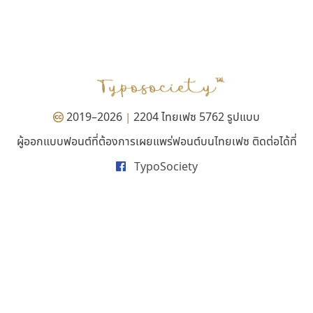
ทีเอส ฟอนต์
ไทโปแมนเซอร์
TS Font
Typomancer
ธงชัย ศรีเมือง
วริทธิ์ ไชยกูล
2019–2026
2204 ไทยเฟซ 5762 รูปแบบ
|
ผู้ออกแบบฟอนต์ที่ต้องการเผยแพร่ฟอนต์บนไทยเฟซ ติดต่อได้ที่
TypoSociety
กูเกิล
เคอาร์ต ฟอนต์
Google
Kart Font
นิกร ศิริสวัสดิ์