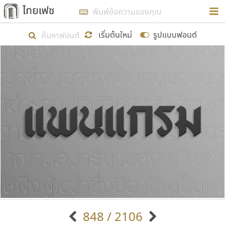
การในรูปแบบใหม่เพื่อใช้เป็นแนวทางในการศึกษารูป
ร่างหน้าตาของฟอนต์ไทยสำหรับการเรียนรู้เพื่อเริ่ม
เริ่มต้นใหม่
รูปแบบฟอนต์
สร้างฟอนต์ของตัวเอง ในเดือนมีนาคม พ.ศ. ๒๕๖๒ จึง
ได้เริ่ม ไทยเฟซ นี้ขึ้นมา
แสดงฟอนต์ทั้งหมด
เป้าหมายที่ยังคงดำเนินไปอยู่ คือการเพิ่มฟอนต์ไทย
เข้าไปให้ได้อย่างน้อยเดือนละ ๓๐ ฟอนต์ นั่นหมายถึง
ปลายปี พ.ศ. ๒๕๖๒ จะมีฟอนต์ไม่ต่ำกว่า ๔๐๐ ฟอนต์ใน
ระบบ หวังว่า นอกจากจะเป็นประโยชน์ต่อตนเองแล้ว
จะมีประโยชน์กับผู้อื่นได้บ้าง ไม่มากก็น้อย
ขอขอบคุณ
848 / 2106
ตัวอักษรมีหัวขมวด
แบบตัวอักษรหัวบัว